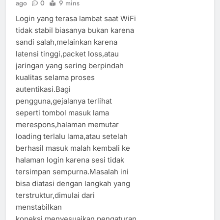
ago
0
9 mins
Login yang terasa lambat saat WiFi
tidak stabil biasanya bukan karena
sandi salah,melainkan karena
latensi tinggi,packet loss,atau
jaringan yang sering berpindah
kualitas selama proses
autentikasi.Bagi
pengguna,gejalanya terlihat
seperti tombol masuk lama
merespons,halaman memutar
loading terlalu lama,atau setelah
berhasil masuk malah kembali ke
halaman login karena sesi tidak
tersimpan sempurna.Masalah ini
bisa diatasi dengan langkah yang
terstruktur,dimulai dari
menstabilkan
koneksi,menyesuaikan pengaturan