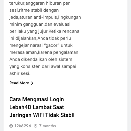
terukur,anggaran hiburan per
sesi,ritme stabil dengan
jeda,aturan anti-impuls,lingkungan
minim gangguan,dan evaluasi
perilaku yang jujur.Ketika rencana
ini dijalankan,Anda tidak perlu
mengejar narasi “gacor” untuk
merasa aman,karena pengalaman
Anda dikendalikan oleh sistem
yang konsisten dari awal sampai
akhir sesi.
Read More
Cara Mengatasi Login
Lebah4D Lambat Saat
Jaringan WiFi Tidak Stabil
12b6296
7 months