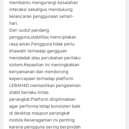
membantu mengurangi kesalahan
interaksi sekaligus mendukung
kelancaran penggunaan sehari-
hari.
Dari sudut pandang
pengguna,stabilitas menciptakan
rasa aman.Pengguna tidak perlu
khawatir terhadap gangguan
mendadak atau perubahan perilaku
sistem.Kepastian ini meningkatkan
kenyamanan dan mendorong
kepercayaan terhadap platform.
LEBAH4D memastikan pengalaman
stabil berlaku lintas
perangkat.Platform dioptimalkan
agar performa tetap konsisten baik
di desktop maupun perangkat
mobile.Keseragaman ini penting
karena pengguna sering berpindah