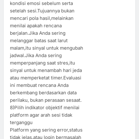
kondisi emosi sebelum serta
setelah sesi.Tujuannya bukan
mencari pola hasil,melainkan
menilai apakah rencana
berjalan.Jika Anda sering
melanggar batas saat larut
malam,itu sinyal untuk mengubah
jadwal.Jika Anda sering
memperpanjang saat stres,itu
sinyal untuk menambah hari jeda
atau memperketat timer.Evaluasi
ini membuat rencana Anda
berkembang berdasarkan data
perilaku, bukan perasaan sesaat.
8)Pilih indikator objektif menilai
platform agar arah sesi tidak
terganggu
Platform yang sering error,status
tidak jelas,atau login bermasalah