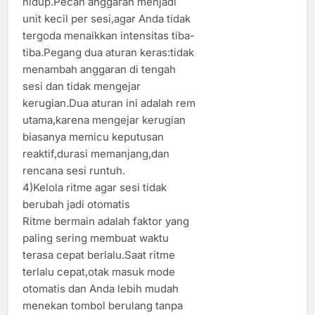
hidup.Pecah anggaran menjadi
unit kecil per sesi,agar Anda tidak
tergoda menaikkan intensitas tiba-
tiba.Pegang dua aturan keras:tidak
menambah anggaran di tengah
sesi dan tidak mengejar
kerugian.Dua aturan ini adalah rem
utama,karena mengejar kerugian
biasanya memicu keputusan
reaktif,durasi memanjang,dan
rencana sesi runtuh.
4)Kelola ritme agar sesi tidak
berubah jadi otomatis
Ritme bermain adalah faktor yang
paling sering membuat waktu
terasa cepat berlalu.Saat ritme
terlalu cepat,otak masuk mode
otomatis dan Anda lebih mudah
menekan tombol berulang tanpa