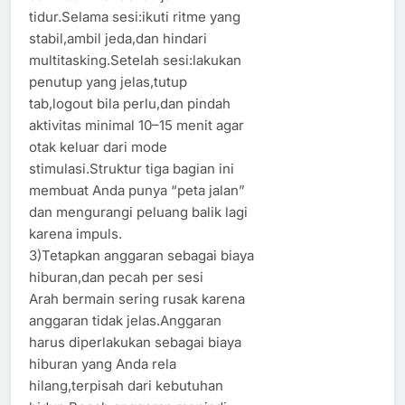
tidur.Selama sesi:ikuti ritme yang
stabil,ambil jeda,dan hindari
multitasking.Setelah sesi:lakukan
penutup yang jelas,tutup
tab,logout bila perlu,dan pindah
aktivitas minimal 10–15 menit agar
otak keluar dari mode
stimulasi.Struktur tiga bagian ini
membuat Anda punya “peta jalan”
dan mengurangi peluang balik lagi
karena impuls.
3)Tetapkan anggaran sebagai biaya
hiburan,dan pecah per sesi
Arah bermain sering rusak karena
anggaran tidak jelas.Anggaran
harus diperlakukan sebagai biaya
hiburan yang Anda rela
hilang,terpisah dari kebutuhan