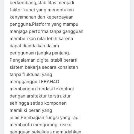
berkembang,stabilitas menjadi
faktor kunci yang menentukan
kenyamanan dan kepercayaan
pengguna.Platform yang mampu
menjaga performa tanpa gangguan
memberikan nilai lebih karena
dapat diandalkan dalam
penggunaan jangka panjang.
Pengalaman digital stabil berarti
sistem bekerja secara konsisten
tanpa fluktuasi yang
mengganggu.LEBAH4D
membangun fondasi teknologi
dengan arsitektur terstruktur
sehingga setiap komponen
memiliki peran yang
jelas.Pembagian fungsi yang rapi
membantu mengurangi risiko
gangguan sekaligus memudahkan