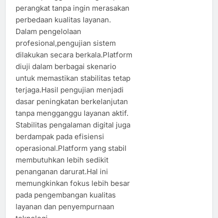
perangkat tanpa ingin merasakan
perbedaan kualitas layanan.
Dalam pengelolaan
profesional,pengujian sistem
dilakukan secara berkala.Platform
diuji dalam berbagai skenario
untuk memastikan stabilitas tetap
terjaga.Hasil pengujian menjadi
dasar peningkatan berkelanjutan
tanpa mengganggu layanan aktif.
Stabilitas pengalaman digital juga
berdampak pada efisiensi
operasional.Platform yang stabil
membutuhkan lebih sedikit
penanganan darurat.Hal ini
memungkinkan fokus lebih besar
pada pengembangan kualitas
layanan dan penyempurnaan