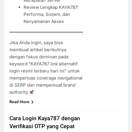
Kecepatan Server
Review Lengkap KAYA787:
Performa, Sistem, dan
Kenyamanan Akses
Jika Anda ingin, saya bisa
membuat artikel berikutnya
dengan fokus dominan pada
keyword “KAYA787 link alternatif
login resmi terbaru hari ini” untuk
memperluas coverage navigational
di SERP dan memperkuat brand
authority
Read More
Cara Login Kaya787 dengan
Verifikasi OTP yang Cepat