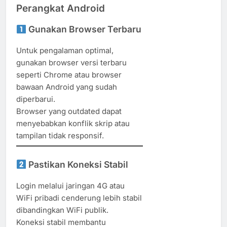
Perangkat Android
Gunakan Browser Terbaru
Untuk pengalaman optimal,
gunakan browser versi terbaru
seperti Chrome atau browser
bawaan Android yang sudah
diperbarui.
Browser yang outdated dapat
menyebabkan konflik skrip atau
tampilan tidak responsif.
Pastikan Koneksi Stabil
Login melalui jaringan 4G atau
WiFi pribadi cenderung lebih stabil
dibandingkan WiFi publik.
Koneksi stabil membantu