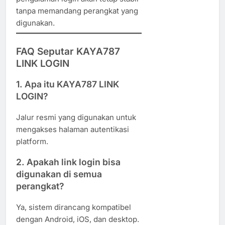
tanpa memandang perangkat yang
digunakan.
FAQ Seputar KAYA787
LINK LOGIN
1. Apa itu KAYA787 LINK
LOGIN?
Jalur resmi yang digunakan untuk
mengakses halaman autentikasi
platform.
2. Apakah link login bisa
digunakan di semua
perangkat?
Ya, sistem dirancang kompatibel
dengan Android, iOS, dan desktop.