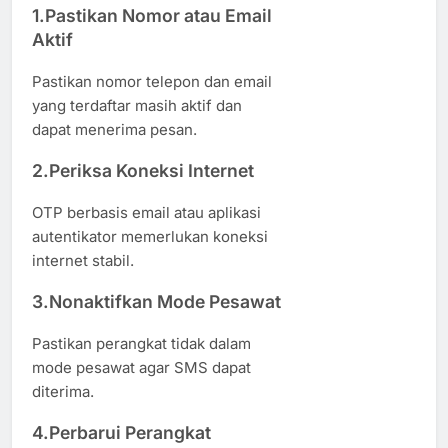
1.Pastikan Nomor atau Email
Aktif
Pastikan nomor telepon dan email
yang terdaftar masih aktif dan
dapat menerima pesan.
2.Periksa Koneksi Internet
OTP berbasis email atau aplikasi
autentikator memerlukan koneksi
internet stabil.
3.Nonaktifkan Mode Pesawat
Pastikan perangkat tidak dalam
mode pesawat agar SMS dapat
diterima.
4.Perbarui Perangkat