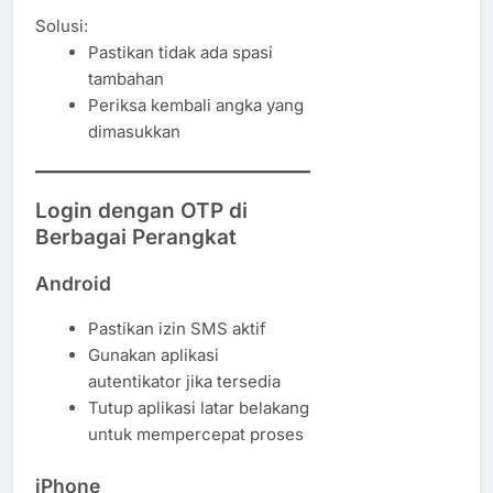
Solusi:
Pastikan tidak ada spasi
tambahan
Periksa kembali angka yang
dimasukkan
Login dengan OTP di
Berbagai Perangkat
Android
Pastikan izin SMS aktif
Gunakan aplikasi
autentikator jika tersedia
Tutup aplikasi latar belakang
untuk mempercepat proses
iPhone