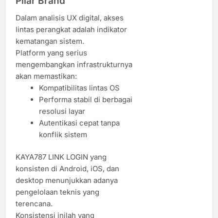
Pilar Brand
Dalam analisis UX digital, akses
lintas perangkat adalah indikator
kematangan sistem.
Platform yang serius
mengembangkan infrastrukturnya
akan memastikan:
Kompatibilitas lintas OS
Performa stabil di berbagai
resolusi layar
Autentikasi cepat tanpa
konflik sistem
KAYA787 LINK LOGIN yang
konsisten di Android, iOS, dan
desktop menunjukkan adanya
pengelolaan teknis yang
terencana.
Konsistensi inilah yang