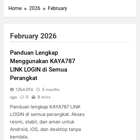
Home
2026
February
February 2026
Panduan Lengkap
Menggunakan KAYA787
LINK LOGIN di Semua
Perangkat
12b6296
5 months
ago
0
8 mins
Panduan lengkap KAYA787 LINK
LOGIN di semua perangkat. Akses
resmi, stabil, dan aman untuk
Android, iOS, dan desktop tanpa
kendala.