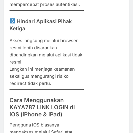
mempercepat proses autentikasi.
Hindari Aplikasi Pihak
Ketiga
Akses langsung melalui browser
resmi lebih disarankan
dibandingkan melalui aplikasi tidak
resmi.
Langkah ini menjaga keamanan
sekaligus mengurangi risiko
redirect tidak perlu.
Cara Menggunakan
KAYA787 LINK LOGIN di
iOS (iPhone & iPad)
Pengguna iOS biasanya
mengakses melalui Safari atau