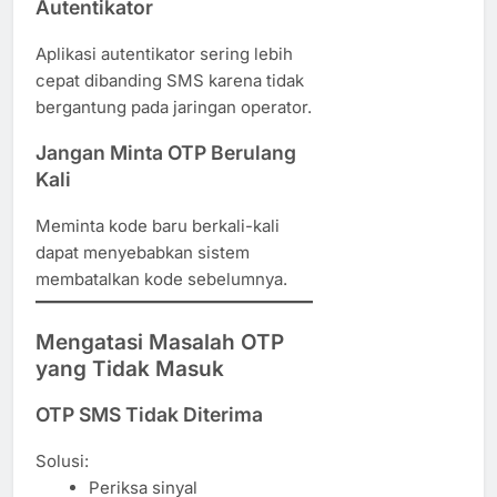
Autentikator
Aplikasi autentikator sering lebih
cepat dibanding SMS karena tidak
bergantung pada jaringan operator.
Jangan Minta OTP Berulang
Kali
Meminta kode baru berkali-kali
dapat menyebabkan sistem
membatalkan kode sebelumnya.
Mengatasi Masalah OTP
yang Tidak Masuk
OTP SMS Tidak Diterima
Solusi:
Periksa sinyal