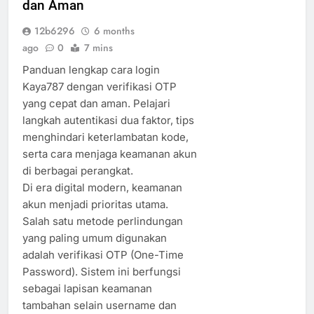
dan Aman
12b6296
6 months
ago
0
7 mins
Panduan lengkap cara login
Kaya787 dengan verifikasi OTP
yang cepat dan aman. Pelajari
langkah autentikasi dua faktor, tips
menghindari keterlambatan kode,
serta cara menjaga keamanan akun
di berbagai perangkat.
Di era digital modern, keamanan
akun menjadi prioritas utama.
Salah satu metode perlindungan
yang paling umum digunakan
adalah verifikasi OTP (One-Time
Password). Sistem ini berfungsi
sebagai lapisan keamanan
tambahan selain username dan