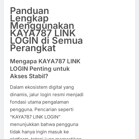
Panduan
Lengkap
Menggunakan
KAYA787 LINK
LOGIN di Semua
Perangkat
Mengapa KAYA787 LINK
LOGIN Penting untuk
Akses Stabil?
Dalam ekosistem digital yang
dinamis, jalur login resmi menjadi
fondasi utama pengalaman
pengguna. Pencarian seperti
“KAYA787 LINK LOGIN”
menunjukkan bahwa pengguna
tidak hanya ingin masuk ke