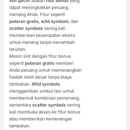
slot gacor
adalah
fitur bonus
yang
dapat meningkatkan peluang
menang Anda. Fitur seperti
putaran gratis
,
wild symbols
, dan
scatter symbols
sering kali
memberikan kesempatan ekstra
untuk menang tanpa menambah
taruhan.
Mesin slot dengan fitur bonus
seperti
putaran gratis
memberi
Anda peluang untuk memenangkan
hadiah lebih besar tanpa biaya
tambahan.
Wild symbols
menggantikan simbol lain untuk
membentuk kombinasi pemenang,
sementara
scatter symbols
sering
kali membuka akses ke fitur bonus
atau memberikan kemenangan
tambahan.