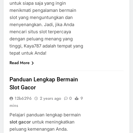
untuk siapa saja yang ingin
menikmati pengalaman bermain
slot yang menguntungkan dan
menyenangkan. Jadi, jika Anda
mencari situs slot terpercaya
dengan peluang menang yang
tinggi, Kaya787 adalah tempat yang
tepat untuk Anda!
Read More
Panduan Lengkap Bermain
Slot Gacor
12b6296
2 years ago
0
9
mins
Pelajari panduan lengkap bermain
slot gacor
untuk meningkatkan
peluang kemenangan Anda.