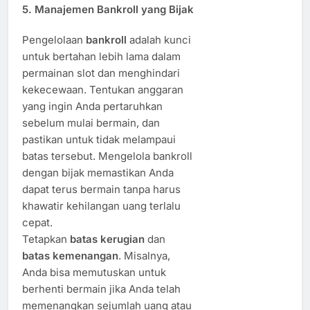
5.
Manajemen Bankroll yang Bijak
Pengelolaan
bankroll
adalah kunci
untuk bertahan lebih lama dalam
permainan slot dan menghindari
kekecewaan. Tentukan anggaran
yang ingin Anda pertaruhkan
sebelum mulai bermain, dan
pastikan untuk tidak melampaui
batas tersebut. Mengelola bankroll
dengan bijak memastikan Anda
dapat terus bermain tanpa harus
khawatir kehilangan uang terlalu
cepat.
Tetapkan
batas kerugian
dan
batas kemenangan
. Misalnya,
Anda bisa memutuskan untuk
berhenti bermain jika Anda telah
memenangkan sejumlah uang atau