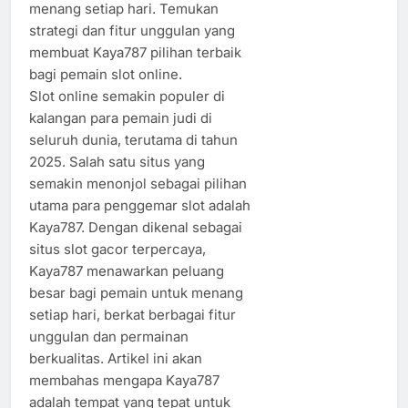
menang setiap hari. Temukan
strategi dan fitur unggulan yang
membuat Kaya787 pilihan terbaik
bagi pemain slot online.
Slot online semakin populer di
kalangan para pemain judi di
seluruh dunia, terutama di tahun
2025. Salah satu situs yang
semakin menonjol sebagai pilihan
utama para penggemar slot adalah
Kaya787. Dengan dikenal sebagai
situs slot gacor terpercaya,
Kaya787 menawarkan peluang
besar bagi pemain untuk menang
setiap hari, berkat berbagai fitur
unggulan dan permainan
berkualitas. Artikel ini akan
membahas mengapa Kaya787
adalah tempat yang tepat untuk