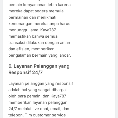
pemain kenyamanan lebih karena
mereka dapat segera memulai
permainan dan menikmati
kemenangan mereka tanpa harus
menunggu lama. Kaya787
memastikan bahwa semua
transaksi dilakukan dengan aman
dan efisien, memberikan
pengalaman bermain yang lancar.
6.
Layanan Pelanggan yang
Responsif 24/7
Layanan pelanggan yang responsif
adalah hal yang sangat dihargai
oleh para pemain, dan Kaya787
memberikan layanan pelanggan
24/7 melalui live chat, email, dan
telepon. Tim customer service