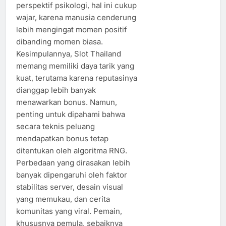
perspektif psikologi, hal ini cukup
wajar, karena manusia cenderung
lebih mengingat momen positif
dibanding momen biasa.
Kesimpulannya, Slot Thailand
memang memiliki daya tarik yang
kuat, terutama karena reputasinya
dianggap lebih banyak
menawarkan bonus. Namun,
penting untuk dipahami bahwa
secara teknis peluang
mendapatkan bonus tetap
ditentukan oleh algoritma RNG.
Perbedaan yang dirasakan lebih
banyak dipengaruhi oleh faktor
stabilitas server, desain visual
yang memukau, dan cerita
komunitas yang viral. Pemain,
khususnya pemula, sebaiknya