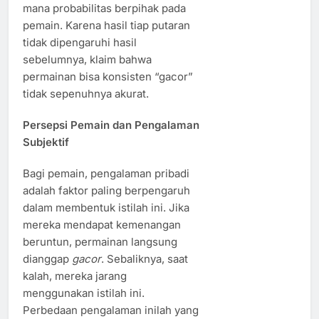
mana probabilitas berpihak pada
pemain. Karena hasil tiap putaran
tidak dipengaruhi hasil
sebelumnya, klaim bahwa
permainan bisa konsisten “gacor”
tidak sepenuhnya akurat.
Persepsi Pemain dan Pengalaman
Subjektif
Bagi pemain, pengalaman pribadi
adalah faktor paling berpengaruh
dalam membentuk istilah ini. Jika
mereka mendapat kemenangan
beruntun, permainan langsung
dianggap
gacor
. Sebaliknya, saat
kalah, mereka jarang
menggunakan istilah ini.
Perbedaan pengalaman inilah yang