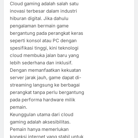
Cloud gaming adalah salah satu
inovasi terbesar dalam industri
hiburan digital. Jika dahulu
pengalaman bermain game
bergantung pada perangkat keras
seperti konsol atau PC dengan
spesifikasi tinggi, kini teknologi
cloud membuka jalan baru yang
lebih sederhana dan inklusif.
Dengan memanfaatkan kekuatan
server jarak jauh, game dapat di-
streaming langsung ke berbagai
perangkat tanpa perlu bergantung
pada performa hardware milik
pemain.
Keunggulan utama dari cloud
gaming adalah aksesibilitas.
Pemain hanya memerlukan
koneksi internet yang stabil untuk