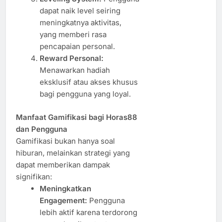
dapat naik level seiring
meningkatnya aktivitas,
yang memberi rasa
pencapaian personal.
Reward Personal:
Menawarkan hadiah
eksklusif atau akses khusus
bagi pengguna yang loyal.
Manfaat Gamifikasi bagi Horas88
dan Pengguna
Gamifikasi bukan hanya soal
hiburan, melainkan strategi yang
dapat memberikan dampak
signifikan:
Meningkatkan
Engagement:
Pengguna
lebih aktif karena terdorong