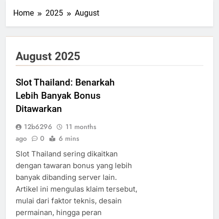
Home
2025
August
August 2025
Slot Thailand: Benarkah
Lebih Banyak Bonus
Ditawarkan
12b6296
11 months
ago
0
6 mins
Slot Thailand sering dikaitkan
dengan tawaran bonus yang lebih
banyak dibanding server lain.
Artikel ini mengulas klaim tersebut,
mulai dari faktor teknis, desain
permainan, hingga peran