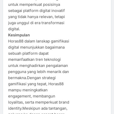
untuk memperkuat posisinya
sebagai platform digital inovatif
yang tidak hanya relevan, tetapi
juga unggul di era transformasi
digital.
Kesimpulan
Horas88 dalam lanskap gamifikasi
digital menunjukkan bagaimana
sebuah platform dapat
memanfaatkan tren teknologi
untuk menghadirkan pengalaman
pengguna yang lebih menarik dan
bermakna.Dengan strategi
gamifikasi yang tepat, Horas88
mampu meningkatkan
engagement, membangun
loyalitas, serta memperkuat brand
identity.Meskipun ada tantangan,