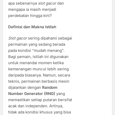
apa sebenarnya
slot gacor
dan
mengapa ia masih menjadi
perdebatan hingga kini?
Definisi dan Makna Istilah
Slot gacor
sering dipahami sebagai
permainan yang sedang berada
pada kondisi “mudah menang”.
Bagi pemain, istilah ini digunakan
untuk menandai momen ketika
kemenangan muncul lebih sering
daripada biasanya. Namun, secara
teknis, permainan berbasis mesin
dijalankan dengan
Random
Number Generator (RNG)
yang
memastikan setiap putaran bersifat
acak dan independen. Artinya,
tidak ada kondisi khusus yang bisa