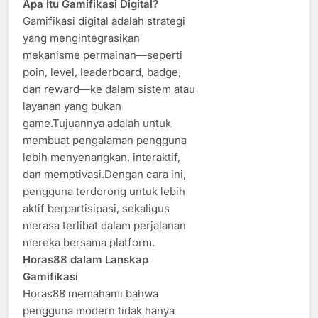
Apa Itu Gamifikasi Digital?
Gamifikasi digital adalah strategi
yang mengintegrasikan
mekanisme permainan—seperti
poin, level, leaderboard, badge,
dan reward—ke dalam sistem atau
layanan yang bukan
game.Tujuannya adalah untuk
membuat pengalaman pengguna
lebih menyenangkan, interaktif,
dan memotivasi.Dengan cara ini,
pengguna terdorong untuk lebih
aktif berpartisipasi, sekaligus
merasa terlibat dalam perjalanan
mereka bersama platform.
Horas88 dalam Lanskap
Gamifikasi
Horas88 memahami bahwa
pengguna modern tidak hanya