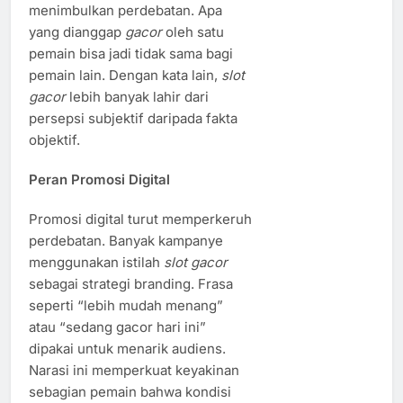
menimbulkan perdebatan. Apa
yang dianggap
gacor
oleh satu
pemain bisa jadi tidak sama bagi
pemain lain. Dengan kata lain,
slot
gacor
lebih banyak lahir dari
persepsi subjektif daripada fakta
objektif.
Peran Promosi Digital
Promosi digital turut memperkeruh
perdebatan. Banyak kampanye
menggunakan istilah
slot gacor
sebagai strategi branding. Frasa
seperti “lebih mudah menang”
atau “sedang gacor hari ini”
dipakai untuk menarik audiens.
Narasi ini memperkuat keyakinan
sebagian pemain bahwa kondisi