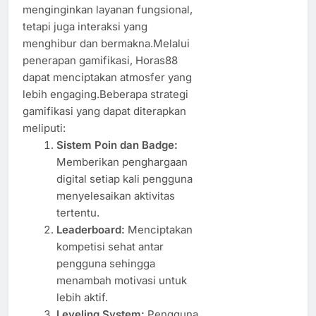
menginginkan layanan fungsional,
tetapi juga interaksi yang
menghibur dan bermakna.Melalui
penerapan gamifikasi, Horas88
dapat menciptakan atmosfer yang
lebih engaging.Beberapa strategi
gamifikasi yang dapat diterapkan
meliputi:
Sistem Poin dan Badge:
Memberikan penghargaan
digital setiap kali pengguna
menyelesaikan aktivitas
tertentu.
Leaderboard:
Menciptakan
kompetisi sehat antar
pengguna sehingga
menambah motivasi untuk
lebih aktif.
Leveling System:
Pengguna