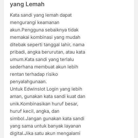
yang Lemah
Kata sandi yang lemah dapat
mengurangi keamanan
akun.Pengguna sebaiknya tidak
memakai kombinasi yang mudah
ditebak seperti tanggal lahir, nama
pribadi, angka berurutan, atau kata
umum.Kata sandi yang terlalu
sederhana membuat akun lebih
rentan terhadap risiko
penyalahgunaan.
Untuk Edwinslot Login yang lebih
aman, gunakan kata sandi kuat dan
unik.Kombinasikan huruf besar,
huruf kecil, angka, dan
simbol.Jangan gunakan kata sandi
yang sama untuk banyak layanan
digital.Jika satu akun mengalami