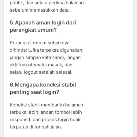
publik, dan selalu periksa halaman
sebelum memasukkan data.
5.Apakah aman login dari
perangkat umum?
Perangkat umum sebaiknya
dihindari.Jika terpaksa digunakan,
jangan simpan kata sandi, jangan
aktifkan otomatis masuk, dan
selalu logout setelah selesai.
6.Mengapa koneksi stabil
penting saat login?
Koneksi stabil membantu halaman
terbuka lebih lancar, tombol lebih
responsif, dan proses login tidak
terputus di tengah jalan.