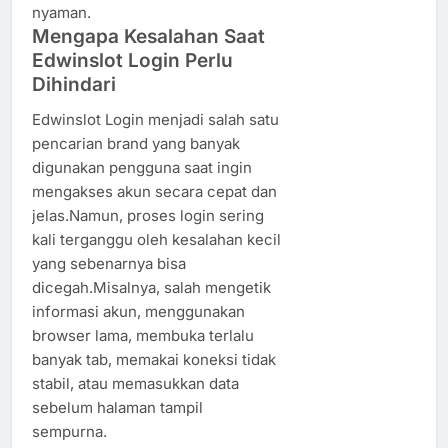
nyaman.
Mengapa Kesalahan Saat
Edwinslot Login Perlu
Dihindari
Edwinslot Login menjadi salah satu
pencarian brand yang banyak
digunakan pengguna saat ingin
mengakses akun secara cepat dan
jelas.Namun, proses login sering
kali terganggu oleh kesalahan kecil
yang sebenarnya bisa
dicegah.Misalnya, salah mengetik
informasi akun, menggunakan
browser lama, membuka terlalu
banyak tab, memakai koneksi tidak
stabil, atau memasukkan data
sebelum halaman tampil
sempurna.