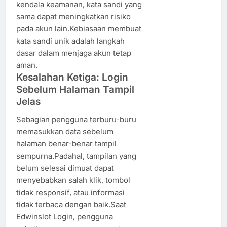
kendala keamanan, kata sandi yang
sama dapat meningkatkan risiko
pada akun lain.Kebiasaan membuat
kata sandi unik adalah langkah
dasar dalam menjaga akun tetap
aman.
Kesalahan Ketiga: Login
Sebelum Halaman Tampil
Jelas
Sebagian pengguna terburu-buru
memasukkan data sebelum
halaman benar-benar tampil
sempurna.Padahal, tampilan yang
belum selesai dimuat dapat
menyebabkan salah klik, tombol
tidak responsif, atau informasi
tidak terbaca dengan baik.Saat
Edwinslot Login, pengguna