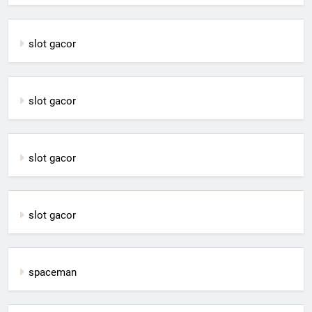
slot gacor
slot gacor
slot gacor
slot gacor
spaceman