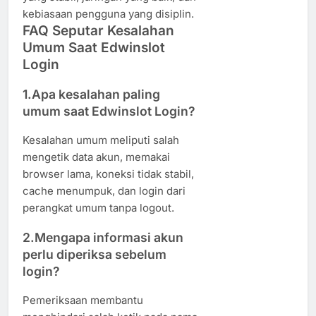
kebiasaan pengguna yang disiplin.
FAQ Seputar Kesalahan
Umum Saat Edwinslot
Login
1.Apa kesalahan paling
umum saat Edwinslot Login?
Kesalahan umum meliputi salah
mengetik data akun, memakai
browser lama, koneksi tidak stabil,
cache menumpuk, dan login dari
perangkat umum tanpa logout.
2.Mengapa informasi akun
perlu diperiksa sebelum
login?
Pemeriksaan membantu