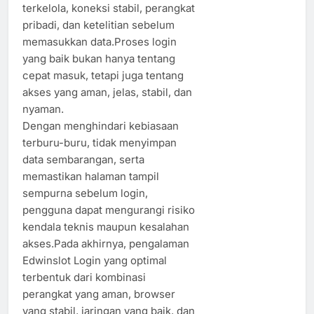
terkelola, koneksi stabil, perangkat
pribadi, dan ketelitian sebelum
memasukkan data.Proses login
yang baik bukan hanya tentang
cepat masuk, tetapi juga tentang
akses yang aman, jelas, stabil, dan
nyaman.
Dengan menghindari kebiasaan
terburu-buru, tidak menyimpan
data sembarangan, serta
memastikan halaman tampil
sempurna sebelum login,
pengguna dapat mengurangi risiko
kendala teknis maupun kesalahan
akses.Pada akhirnya, pengalaman
Edwinslot Login yang optimal
terbentuk dari kombinasi
perangkat yang aman, browser
yang stabil, jaringan yang baik, dan