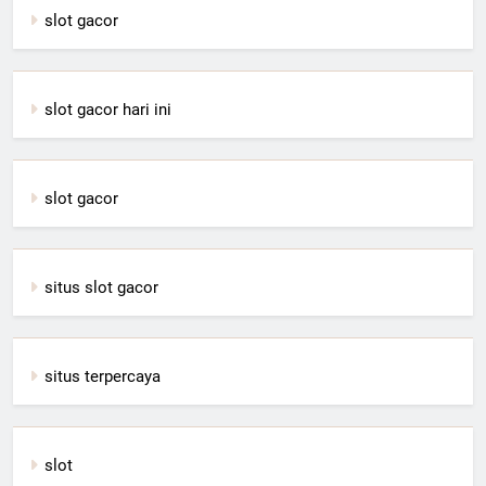
slot gacor
slot gacor hari ini
slot gacor
situs slot gacor
situs terpercaya
slot