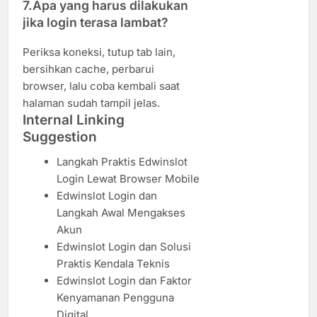
7.Apa yang harus dilakukan
jika login terasa lambat?
Periksa koneksi, tutup tab lain,
bersihkan cache, perbarui
browser, lalu coba kembali saat
halaman sudah tampil jelas.
Internal Linking
Suggestion
Langkah Praktis Edwinslot
Login Lewat Browser Mobile
Edwinslot Login dan
Langkah Awal Mengakses
Akun
Edwinslot Login dan Solusi
Praktis Kendala Teknis
Edwinslot Login dan Faktor
Kenyamanan Pengguna
Digital