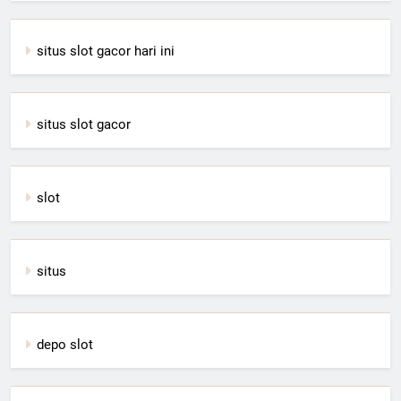
situs slot gacor hari ini
situs slot gacor
slot
situs
depo slot