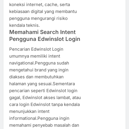
koneksi internet, cache, serta
kebiasaan digital yang membantu
pengguna mengurangi risiko
kendala teknis.
Memahami Search Intent
Pengguna Edwinslot Login
Pencarian Edwinslot Login
umumnya memiliki intent
navigational.Pengguna sudah
mengetahui brand yang ingin
diakses dan membutuhkan
halaman yang sesuai.Sementara
pencarian seperti Edwinslot login
gagal, Edwinslot akses lambat, atau
cara login Edwinslot tanpa kendala
menunjukkan intent
informational.Pengguna ingin
memahami penyebab masalah dan