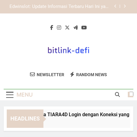
Skip
EDWINSLOT Login melalui Browser Mobile untuk
to
Pengalaman Lebih Efisien
content
Login Edwinslot dan Solusi Saat Halaman Tidak
Bisa Dibuka dengan Langkah yang Aman dan
Terarah
Panduan Membuka TIARA4D Login dengan
Koneksi yang Stabil
Edwinslot: Update Informasi Terbaru Hari Ini yang
Perlu Diketahui Pengguna
EDWINSLOT Login melalui Browser Mobile untuk
Pengalaman Lebih Efisien
Bitlink Defi
Dapatkan Informasi Terbaru Seputar Dunia
Login Edwinslot dan Solusi Saat Halaman Tidak
NEWSLETTER
RANDOM NEWS
Bisa Dibuka dengan Langkah yang Aman dan
DeFi Di Bitlink Defi.
Terarah
MENU
nduan Membuka TIARA4D Login dengan Koneksi yang Stabil
HEADLINES
onth Ago