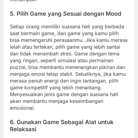
5.
Pilih Game yang Sesuai dengan Mood
Setiap orang memiliki suasana hati yang berbeda
saat bermain game, dan game yang kamu pilih
bisa memengaruhi perasaanmu. Jika kamu merasa
lelah atau tertekan, pilih game yang lebih santai
dan tidak menambah stres. Game dengan tema
yang ringan, seperti simulasi atau permainan
puzzle, bisa membantu menenangkan pikiran dan
menjaga emosi tetap stabil. Sebaliknya, jika kamu
merasa penuh energi dan ingin tantangan, pilih
game kompetitif yang lebih menantang.
Menyesuaikan jenis game dengan suasana hati
akan membantu menjaga keseimbangan
emosional.
6.
Gunakan Game Sebagai Alat untuk
Relaksasi