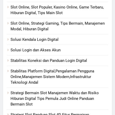
Slot Online, Slot Populer, Kasino Online, Game Terbaru,
Hiburan Digital, Tips Main Slot
Slot Online, Strategi Gaming, Tips Bermain, Manajemen
Modal, Hiburan Digital
Solusi Kendala Login Digital
Solusi Login dan Akses Akun
Stabilitas Koneksi dan Panduan Login Digital
Stabilitas Platform Digital,Pengalaman Pengguna
Online,Manajemen Sistem Modern,Infrastruktur
Teknologi Andal
Strategi Bermain Slot Manajemen Waktu dan Risiko
Hiburan Digital Tips Pemula Judi Online Panduan
Bermain Slot
Strategi Slot Panduan Slot 4D Fitur Permainan