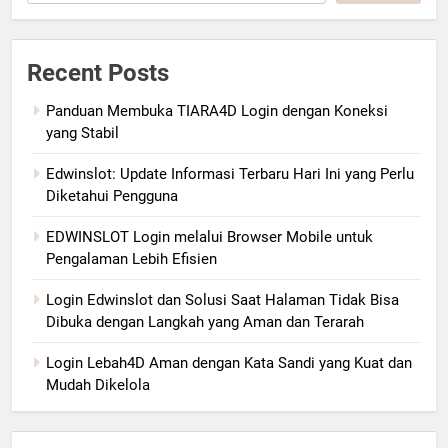
Recent Posts
Panduan Membuka TIARA4D Login dengan Koneksi
yang Stabil
Edwinslot: Update Informasi Terbaru Hari Ini yang Perlu
Diketahui Pengguna
EDWINSLOT Login melalui Browser Mobile untuk
Pengalaman Lebih Efisien
Login Edwinslot dan Solusi Saat Halaman Tidak Bisa
Dibuka dengan Langkah yang Aman dan Terarah
Login Lebah4D Aman dengan Kata Sandi yang Kuat dan
Mudah Dikelola