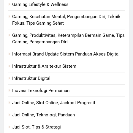
Gaming Lifestyle & Wellness
Gaming, Kesehatan Mental, Pengembangan Diri, Teknik
Fokus, Tips Gaming Sehat
Gaming, Produktivitas, Keterampilan Bermain Game, Tips
Gaming, Pengembangan Diri
Informasi Brand Update Sistem Panduan Akses Digital
Infrastruktur & Arsitektur Sistem
Infrastruktur Digital
Inovasi Teknologi Permainan
Judi Online, Slot Online, Jackpot Progresif
Judi Online, Teknologi, Panduan
Judi Slot, Tips & Strategi