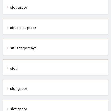
slot gacor
situs slot gacor
situs terpercaya
slot
slot gacor
slot gacor