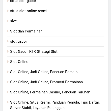
situs slot gacor
situs slot online resmi
slot
Slot dan Permainan
slot gacor
Slot Gacor, RTP, Strategi Slot
Slot Online
Slot Online, Judi Online, Panduan Pemain
Slot Online, Judi Online, Promosi Permainan
Slot Online, Permainan Casino, Panduan Taruhan
Slot Online, Situs Resmi, Panduan Pemula, Tips Daftar,
Server Stabil, Layanan Pelanggan