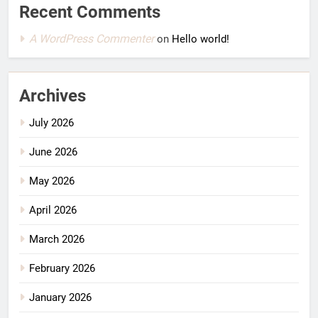
Recent Comments
A WordPress Commenter
on
Hello world!
Archives
July 2026
June 2026
May 2026
April 2026
March 2026
February 2026
January 2026