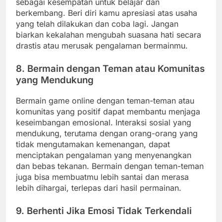
sebagai kesempatan untuk belajar dan
berkembang. Beri diri kamu apresiasi atas usaha
yang telah dilakukan dan coba lagi. Jangan
biarkan kekalahan mengubah suasana hati secara
drastis atau merusak pengalaman bermainmu.
8.
Bermain dengan Teman atau Komunitas
yang Mendukung
Bermain game online dengan teman-teman atau
komunitas yang positif dapat membantu menjaga
keseimbangan emosional. Interaksi sosial yang
mendukung, terutama dengan orang-orang yang
tidak mengutamakan kemenangan, dapat
menciptakan pengalaman yang menyenangkan
dan bebas tekanan. Bermain dengan teman-teman
juga bisa membuatmu lebih santai dan merasa
lebih dihargai, terlepas dari hasil permainan.
9.
Berhenti Jika Emosi Tidak Terkendali