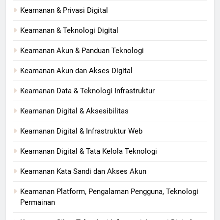
Keamanan & Privasi Digital
Keamanan & Teknologi Digital
Keamanan Akun & Panduan Teknologi
Keamanan Akun dan Akses Digital
Keamanan Data & Teknologi Infrastruktur
Keamanan Digital & Aksesibilitas
Keamanan Digital & Infrastruktur Web
Keamanan Digital & Tata Kelola Teknologi
Keamanan Kata Sandi dan Akses Akun
Keamanan Platform, Pengalaman Pengguna, Teknologi
Permainan