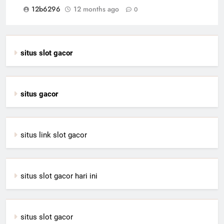
12b6296
12 months ago
0
situs slot gacor
situs gacor
situs link slot gacor
situs slot gacor hari ini
situs slot gacor