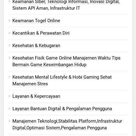
Keamanan Siber, Teknologi Informasi, Inovasi Digital,
Sistem API Aman, Infrastruktur IT
Keamanan Togel Online
Kecantikan & Perawatan Diri
Kesehatan & Kebugaran
Kesehatan Fisik Game Online Manajemen Waktu Tips
Bermain Game Keseimbangan Hidup
Kesehatan Mental Lifestyle & Hobi Gaming Sehat
Manajemen Stres
Layanan & Kepercayaan
Layanan Bantuan Digital & Pengalaman Pengguna
Manajemen Teknologi,Stabilitas Platform,Infrastruktur
Digital,Optimasi Sistem,Pengalaman Pengguna