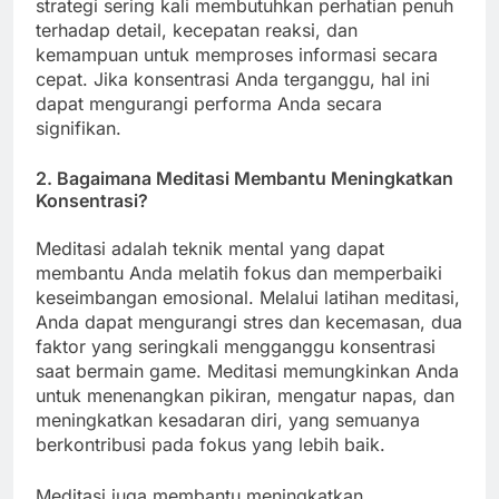
strategi sering kali membutuhkan perhatian penuh
terhadap detail, kecepatan reaksi, dan
kemampuan untuk memproses informasi secara
cepat. Jika konsentrasi Anda terganggu, hal ini
dapat mengurangi performa Anda secara
signifikan.
2.
Bagaimana Meditasi Membantu Meningkatkan
Konsentrasi?
Meditasi adalah teknik mental yang dapat
membantu Anda melatih fokus dan memperbaiki
keseimbangan emosional. Melalui latihan meditasi,
Anda dapat mengurangi stres dan kecemasan, dua
faktor yang seringkali mengganggu konsentrasi
saat bermain game. Meditasi memungkinkan Anda
untuk menenangkan pikiran, mengatur napas, dan
meningkatkan kesadaran diri, yang semuanya
berkontribusi pada fokus yang lebih baik.
Meditasi juga membantu meningkatkan