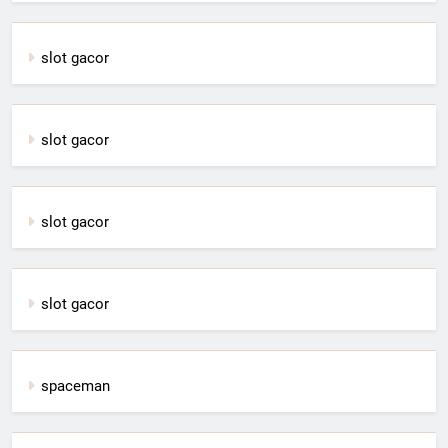
slot gacor
slot gacor
slot gacor
slot gacor
spaceman