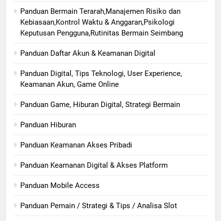
Panduan Bermain Terarah,Manajemen Risiko dan
Kebiasaan,Kontrol Waktu & Anggaran,Psikologi
Keputusan Pengguna,Rutinitas Bermain Seimbang
Panduan Daftar Akun & Keamanan Digital
Panduan Digital, Tips Teknologi, User Experience,
Keamanan Akun, Game Online
Panduan Game, Hiburan Digital, Strategi Bermain
Panduan Hiburan
Panduan Keamanan Akses Pribadi
Panduan Keamanan Digital & Akses Platform
Panduan Mobile Access
Panduan Pemain / Strategi & Tips / Analisa Slot