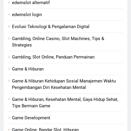
edwinslot alternatif
edwinslot login
Evolusi Teknologi & Pengalaman Digital
Gambling, Online Casino, Slot Machines, Tips &
Strategies
Gambling, Slot Online, Panduan Permainan
Game & Hiburan
Game & Hiburan Kehidupan Sosial Manajemen Waktu
Pengembangan Diri Kesehatan Mental
Game & Hiburan, Kesehatan Mental, Gaya Hidup Sehat,
Tips Bermain Game
Game Development
Game Online, Bandar Slot, Hiburan