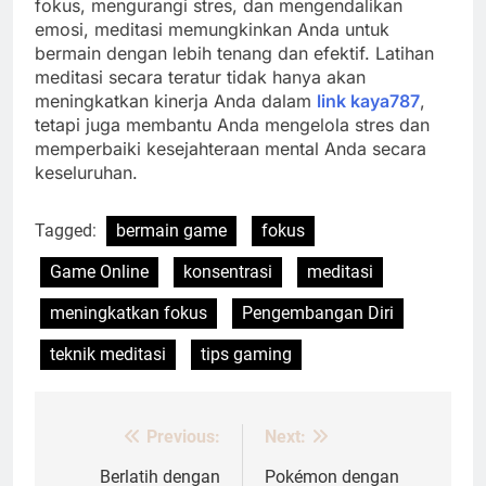
fokus, mengurangi stres, dan mengendalikan
emosi, meditasi memungkinkan Anda untuk
bermain dengan lebih tenang dan efektif. Latihan
meditasi secara teratur tidak hanya akan
meningkatkan kinerja Anda dalam
link kaya787
,
tetapi juga membantu Anda mengelola stres dan
memperbaiki kesejahteraan mental Anda secara
keseluruhan.
Tagged:
bermain game
fokus
Game Online
konsentrasi
meditasi
meningkatkan fokus
Pengembangan Diri
teknik meditasi
tips gaming
Previous:
Next:
Post
navigation
Berlatih dengan
Pokémon dengan