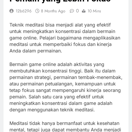
0
12b6296
8 Months Ago
10 Mins
Teknik meditasi bisa menjadi alat yang efektif
untuk meningkatkan konsentrasi dalam bermain
game online. Pelajari bagaimana mengaplikasikan
meditasi untuk memperbaiki fokus dan kinerja
Anda dalam permainan.
Bermain game online adalah aktivitas yang
membutuhkan konsentrasi tinggi. Baik itu dalam
permainan strategi, permainan tembak-menembak,
atau permainan petualangan, kemampuan untuk
tetap fokus sangat mempengaruhi kinerja seorang
pemain. Salah satu cara yang efektif untuk
meningkatkan konsentrasi dalam game adalah
dengan menggunakan teknik meditasi.
Meditasi tidak hanya bermanfaat untuk kesehatan
mental, tetapi juga dapat membantu Anda menjadi