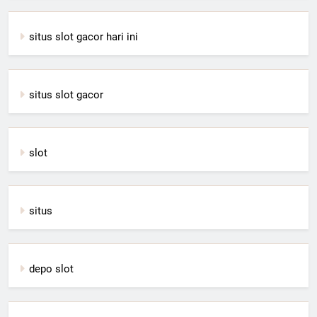
situs slot gacor hari ini
situs slot gacor
slot
situs
depo slot