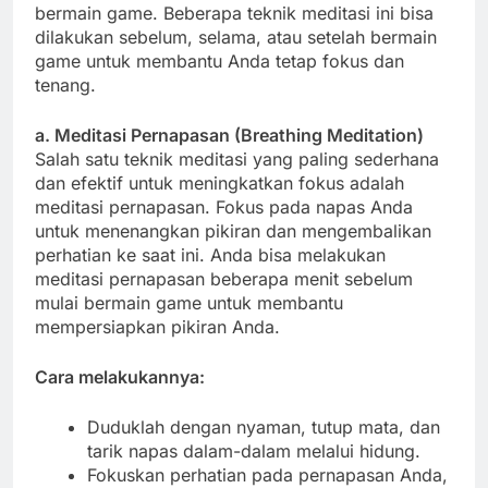
bermain game. Beberapa teknik meditasi ini bisa
dilakukan sebelum, selama, atau setelah bermain
game untuk membantu Anda tetap fokus dan
tenang.
a. Meditasi Pernapasan (Breathing Meditation)
Salah satu teknik meditasi yang paling sederhana
dan efektif untuk meningkatkan fokus adalah
meditasi pernapasan. Fokus pada napas Anda
untuk menenangkan pikiran dan mengembalikan
perhatian ke saat ini. Anda bisa melakukan
meditasi pernapasan beberapa menit sebelum
mulai bermain game untuk membantu
mempersiapkan pikiran Anda.
Cara melakukannya:
Duduklah dengan nyaman, tutup mata, dan
tarik napas dalam-dalam melalui hidung.
Fokuskan perhatian pada pernapasan Anda,