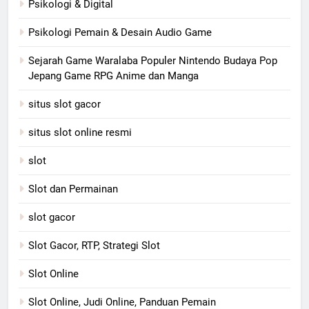
Psikologi & Digital
Psikologi Pemain & Desain Audio Game
Sejarah Game Waralaba Populer Nintendo Budaya Pop
Jepang Game RPG Anime dan Manga
situs slot gacor
situs slot online resmi
slot
Slot dan Permainan
slot gacor
Slot Gacor, RTP, Strategi Slot
Slot Online
Slot Online, Judi Online, Panduan Pemain