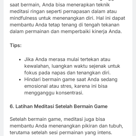
saat bermain, Anda bisa menerapkan teknik
meditasi ringan seperti pernapasan dalam atau
mindfulness untuk menenangkan diri. Hal ini dapat
membantu Anda tetap tenang di tengah tekanan
dalam permainan dan memperbaiki kinerja Anda.
Tips:
Jika Anda merasa mulai tertekan atau
kewalahan, luangkan waktu sejenak untuk
fokus pada napas dan tenangkan diri.
Hindari bermain game saat Anda sedang
emosional atau stres, karena ini bisa
mengganggu konsentrasi.
6.
Latihan Meditasi Setelah Bermain Game
Setelah bermain game, meditasi juga bisa
membantu Anda menenangkan pikiran dan tubuh,
terutama setelah sesi permainan yang intens.