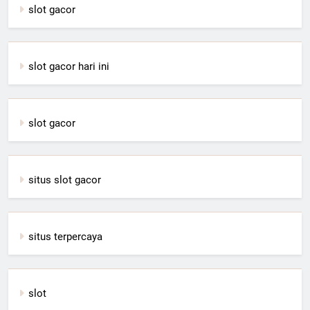
slot gacor
slot gacor hari ini
slot gacor
situs slot gacor
situs terpercaya
slot