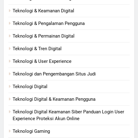
Teknologi & Keamanan Digital
Teknologi & Pengalaman Pengguna
Teknologi & Permainan Digital
Teknologi & Tren Digital
Teknologi & User Experience
Teknologi dan Pengembangan Situs Judi
Teknologi Digital
Teknologi Digital & Keamanan Pengguna
Teknologi Digital Keamanan Siber Panduan Login User
Experience Proteksi Akun Online
Teknologi Gaming