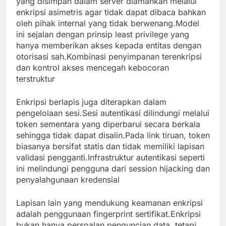
yang disimpan dalam server diamankan melalui
enkripsi asimetris agar tidak dapat dibaca bahkan
oleh pihak internal yang tidak berwenang.Model
ini sejalan dengan prinsip least privilege yang
hanya memberikan akses kepada entitas dengan
otorisasi sah.Kombinasi penyimpanan terenkripsi
dan kontrol akses mencegah kebocoran
terstruktur
Enkripsi berlapis juga diterapkan dalam
pengelolaan sesi.Sesi autentikasi dilindungi melalui
token sementara yang diperbarui secara berkala
sehingga tidak dapat disalin.Pada link tiruan, token
biasanya bersifat statis dan tidak memiliki lapisan
validasi pengganti.Infrastruktur autentikasi seperti
ini melindungi pengguna dari session hijacking dan
penyalahgunaan kredensial
Lapisan lain yang mendukung keamanan enkripsi
adalah penggunaan fingerprint sertifikat.Enkripsi
bukan hanya persoalan penguncian data, tetapi