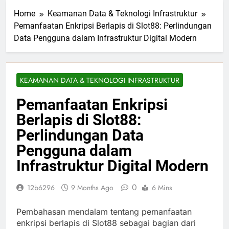
Home
Keamanan Data & Teknologi Infrastruktur
Pemanfaatan Enkripsi Berlapis di Slot88: Perlindungan
Data Pengguna dalam Infrastruktur Digital Modern
KEAMANAN DATA & TEKNOLOGI INFRASTRUKTUR
Pemanfaatan Enkripsi
Berlapis di Slot88:
Perlindungan Data
Pengguna dalam
Infrastruktur Digital Modern
0
12b6296
9 Months Ago
6 Mins
Pembahasan mendalam tentang pemanfaatan
enkripsi berlapis di Slot88 sebagai bagian dari