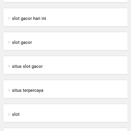
slot gacor hari ini
slot gacor
situs slot gacor
situs terpercaya
slot