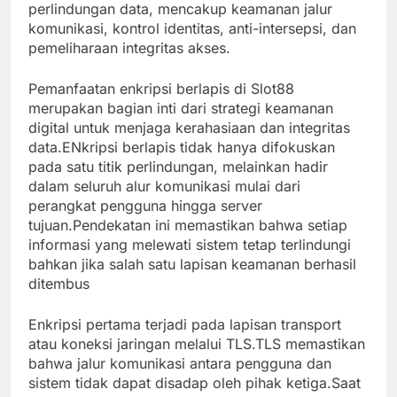
perlindungan data, mencakup keamanan jalur
komunikasi, kontrol identitas, anti-intersepsi, dan
pemeliharaan integritas akses.
Pemanfaatan enkripsi berlapis di Slot88
merupakan bagian inti dari strategi keamanan
digital untuk menjaga kerahasiaan dan integritas
data.ENkripsi berlapis tidak hanya difokuskan
pada satu titik perlindungan, melainkan hadir
dalam seluruh alur komunikasi mulai dari
perangkat pengguna hingga server
tujuan.Pendekatan ini memastikan bahwa setiap
informasi yang melewati sistem tetap terlindungi
bahkan jika salah satu lapisan keamanan berhasil
ditembus
Enkripsi pertama terjadi pada lapisan transport
atau koneksi jaringan melalui TLS.TLS memastikan
bahwa jalur komunikasi antara pengguna dan
sistem tidak dapat disadap oleh pihak ketiga.Saat