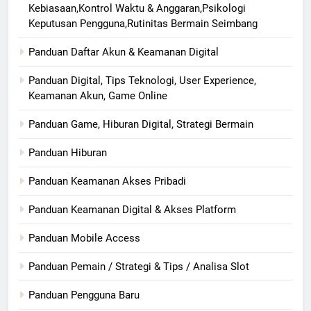
Kebiasaan,Kontrol Waktu & Anggaran,Psikologi
Keputusan Pengguna,Rutinitas Bermain Seimbang
Panduan Daftar Akun & Keamanan Digital
Panduan Digital, Tips Teknologi, User Experience,
Keamanan Akun, Game Online
Panduan Game, Hiburan Digital, Strategi Bermain
Panduan Hiburan
Panduan Keamanan Akses Pribadi
Panduan Keamanan Digital & Akses Platform
Panduan Mobile Access
Panduan Pemain / Strategi & Tips / Analisa Slot
Panduan Pengguna Baru