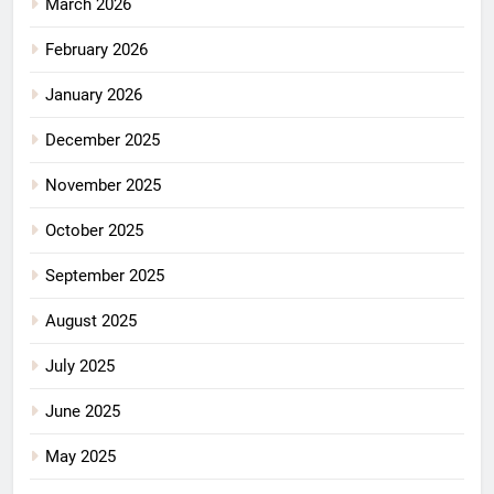
March 2026
February 2026
January 2026
December 2025
November 2025
October 2025
September 2025
August 2025
July 2025
June 2025
May 2025