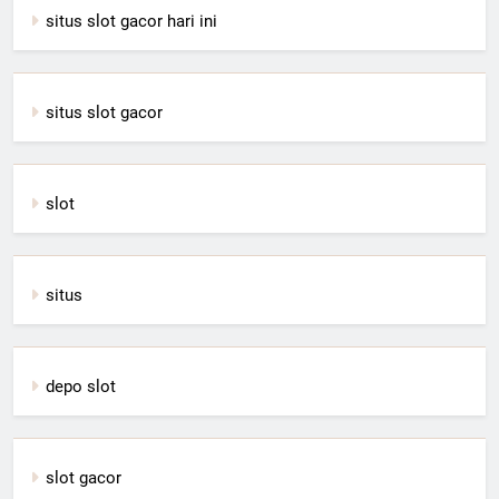
situs slot gacor hari ini
situs slot gacor
slot
situs
depo slot
slot gacor