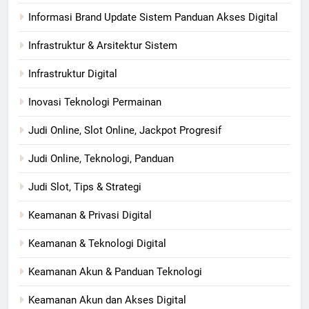
Informasi Brand Update Sistem Panduan Akses Digital
Infrastruktur & Arsitektur Sistem
Infrastruktur Digital
Inovasi Teknologi Permainan
Judi Online, Slot Online, Jackpot Progresif
Judi Online, Teknologi, Panduan
Judi Slot, Tips & Strategi
Keamanan & Privasi Digital
Keamanan & Teknologi Digital
Keamanan Akun & Panduan Teknologi
Keamanan Akun dan Akses Digital