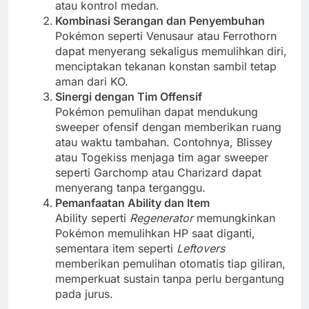
atau kontrol medan.
Kombinasi Serangan dan Penyembuhan
Pokémon seperti Venusaur atau Ferrothorn
dapat menyerang sekaligus memulihkan diri,
menciptakan tekanan konstan sambil tetap
aman dari KO.
Sinergi dengan Tim Offensif
Pokémon pemulihan dapat mendukung
sweeper ofensif dengan memberikan ruang
atau waktu tambahan. Contohnya, Blissey
atau Togekiss menjaga tim agar sweeper
seperti Garchomp atau Charizard dapat
menyerang tanpa terganggu.
Pemanfaatan Ability dan Item
Ability seperti
Regenerator
memungkinkan
Pokémon memulihkan HP saat diganti,
sementara item seperti
Leftovers
memberikan pemulihan otomatis tiap giliran,
memperkuat sustain tanpa perlu bergantung
pada jurus.