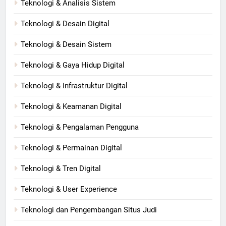
Teknologi & Analisis Sistem
Teknologi & Desain Digital
Teknologi & Desain Sistem
Teknologi & Gaya Hidup Digital
Teknologi & Infrastruktur Digital
Teknologi & Keamanan Digital
Teknologi & Pengalaman Pengguna
Teknologi & Permainan Digital
Teknologi & Tren Digital
Teknologi & User Experience
Teknologi dan Pengembangan Situs Judi