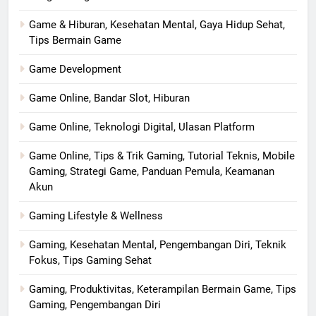
Game & Hiburan, Kesehatan Mental, Gaya Hidup Sehat,
Tips Bermain Game
Game Development
Game Online, Bandar Slot, Hiburan
Game Online, Teknologi Digital, Ulasan Platform
Game Online, Tips & Trik Gaming, Tutorial Teknis, Mobile
Gaming, Strategi Game, Panduan Pemula, Keamanan
Akun
Gaming Lifestyle & Wellness
Gaming, Kesehatan Mental, Pengembangan Diri, Teknik
Fokus, Tips Gaming Sehat
Gaming, Produktivitas, Keterampilan Bermain Game, Tips
Gaming, Pengembangan Diri