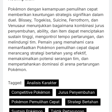
Pokémon dengan kemampuan pemulihan cepat
memberikan keuntungan strategis signifikan dalam
duel. Blissey, Togekiss, Suicine, Ferrothorn, dan
Venusaur menunjukkan bagaimana kombinasi jurus
penyembuhan, ability, dan item dapat menciptakan
sustain tinggi, mengontrol tempo pertarungan, dan
melindungi tim. Pemain yang memahami cara
memanfaatkan Pokémon pemulihan cepat dapat
merancang strategi bertahan yang efektif,
memaksimalkan potensi serangan tim, dan
mempertahankan dominasi di arena pertarungan
Pokémon.
Tagged:
Analisis Karakter
Competitive Pokémon
Jurus Penyembuhan
Pokémon Pemulihan Cepat
Strategi Bertahan
Sustain Pokémon
Taktik Pertarungan