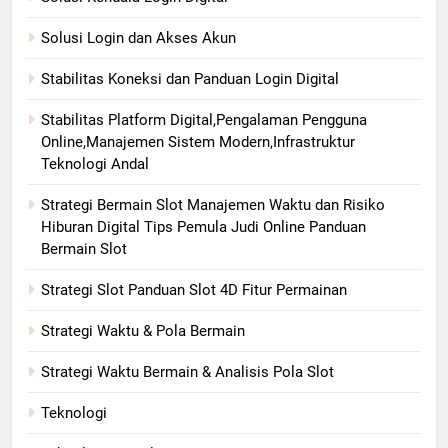
Solusi Login dan Akses Akun
Stabilitas Koneksi dan Panduan Login Digital
Stabilitas Platform Digital,Pengalaman Pengguna
Online,Manajemen Sistem Modern,Infrastruktur
Teknologi Andal
Strategi Bermain Slot Manajemen Waktu dan Risiko
Hiburan Digital Tips Pemula Judi Online Panduan
Bermain Slot
Strategi Slot Panduan Slot 4D Fitur Permainan
Strategi Waktu & Pola Bermain
Strategi Waktu Bermain & Analisis Pola Slot
Teknologi