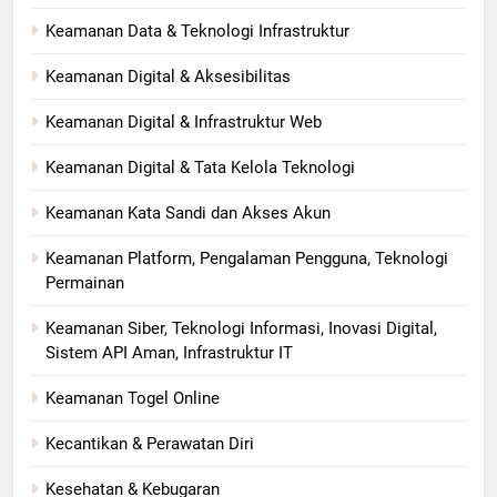
Keamanan Data & Teknologi Infrastruktur
Keamanan Digital & Aksesibilitas
Keamanan Digital & Infrastruktur Web
Keamanan Digital & Tata Kelola Teknologi
Keamanan Kata Sandi dan Akses Akun
Keamanan Platform, Pengalaman Pengguna, Teknologi
Permainan
Keamanan Siber, Teknologi Informasi, Inovasi Digital,
Sistem API Aman, Infrastruktur IT
Keamanan Togel Online
Kecantikan & Perawatan Diri
Kesehatan & Kebugaran