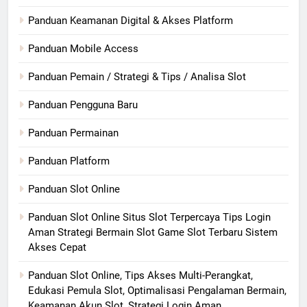
Panduan Keamanan Digital & Akses Platform
Panduan Mobile Access
Panduan Pemain / Strategi & Tips / Analisa Slot
Panduan Pengguna Baru
Panduan Permainan
Panduan Platform
Panduan Slot Online
Panduan Slot Online Situs Slot Terpercaya Tips Login
Aman Strategi Bermain Slot Game Slot Terbaru Sistem
Akses Cepat
Panduan Slot Online, Tips Akses Multi-Perangkat,
Edukasi Pemula Slot, Optimalisasi Pengalaman Bermain,
Keamanan Akun Slot, Strategi Login Aman