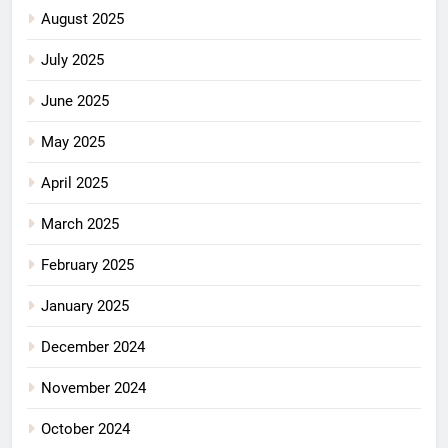
August 2025
July 2025
June 2025
May 2025
April 2025
March 2025
February 2025
January 2025
December 2024
November 2024
October 2024