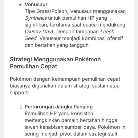
Venusaur
Tipe Grass/Poison, Venusaur menggunakan
Synthesis
untuk pemulihan HP yang
signifikan, terutama saat cuaca mendukung
(
Sunny Day
). Dengan tambahan
Leech
Seed
, Venusaur menjadi kombinasi ofensif
dan bertahan yang tangguh.
Strategi Menggunakan Pokémon
Pemulihan Cepat
Pokémon dengan kemampuan pemulihan cepat
biasanya digunakan dalam strategi sustain atau
support:
Pertarungan Jangka Panjang
Pemulihan HP yang konsisten
memungkinkan pemain bertahan hingga
lawan kehabisan sumber daya. Pokémon ini
sering menjadi pivot dalam strategi stall