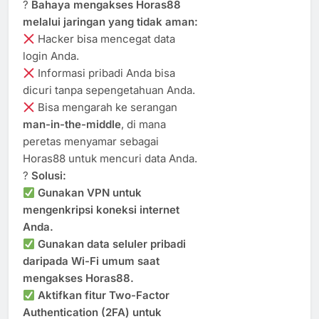
?
Bahaya mengakses Horas88
melalui jaringan yang tidak aman:
Hacker bisa mencegat data
login Anda.
Informasi pribadi Anda bisa
dicuri tanpa sepengetahuan Anda.
Bisa mengarah ke serangan
man-in-the-middle
, di mana
peretas menyamar sebagai
Horas88 untuk mencuri data Anda.
?
Solusi:
Gunakan VPN untuk
mengenkripsi koneksi internet
Anda.
Gunakan data seluler pribadi
daripada Wi-Fi umum saat
mengakses Horas88.
Aktifkan fitur Two-Factor
Authentication (2FA) untuk