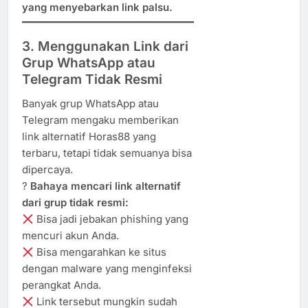
yang menyebarkan link palsu.
3. Menggunakan Link dari
Grup WhatsApp atau
Telegram Tidak Resmi
Banyak grup WhatsApp atau
Telegram mengaku memberikan
link alternatif Horas88 yang
terbaru, tetapi tidak semuanya bisa
dipercaya.
?
Bahaya mencari link alternatif
dari grup tidak resmi:
Bisa jadi jebakan phishing yang
mencuri akun Anda.
Bisa mengarahkan ke situs
dengan malware yang menginfeksi
perangkat Anda.
Link tersebut mungkin sudah