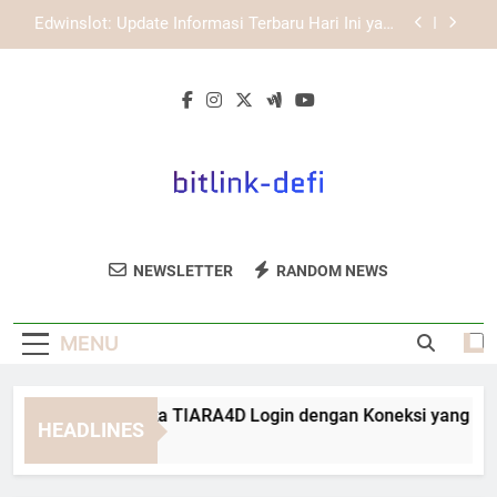
Skip
EDWINSLOT Login melalui Browser Mobile untuk
to
Pengalaman Lebih Efisien
content
Login Edwinslot dan Solusi Saat Halaman Tidak
Bisa Dibuka dengan Langkah yang Aman dan
Terarah
Panduan Membuka TIARA4D Login dengan
Koneksi yang Stabil
Edwinslot: Update Informasi Terbaru Hari Ini yang
Perlu Diketahui Pengguna
EDWINSLOT Login melalui Browser Mobile untuk
Pengalaman Lebih Efisien
Bitlink Defi
Dapatkan Informasi Terbaru Seputar Dunia
Login Edwinslot dan Solusi Saat Halaman Tidak
NEWSLETTER
RANDOM NEWS
Bisa Dibuka dengan Langkah yang Aman dan
DeFi Di Bitlink Defi.
Terarah
MENU
nduan Membuka TIARA4D Login dengan Koneksi yang Stabil
HEADLINES
Weeks Ago