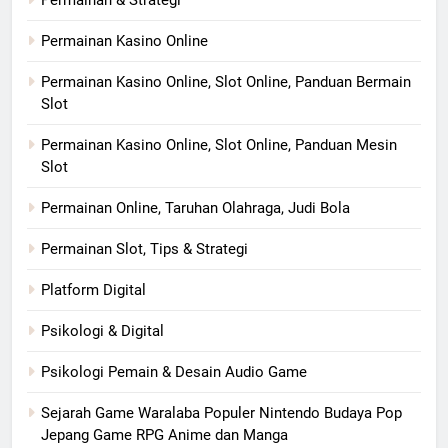
Permainan & Strategi
Permainan Kasino Online
Permainan Kasino Online, Slot Online, Panduan Bermain
Slot
Permainan Kasino Online, Slot Online, Panduan Mesin
Slot
Permainan Online, Taruhan Olahraga, Judi Bola
Permainan Slot, Tips & Strategi
Platform Digital
Psikologi & Digital
Psikologi Pemain & Desain Audio Game
Sejarah Game Waralaba Populer Nintendo Budaya Pop
Jepang Game RPG Anime dan Manga