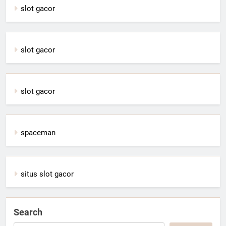
slot gacor
slot gacor
slot gacor
spaceman
situs slot gacor
Search