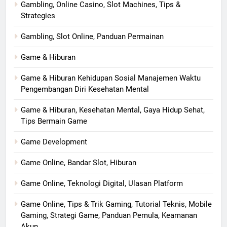
Gambling, Online Casino, Slot Machines, Tips &
Strategies
Gambling, Slot Online, Panduan Permainan
Game & Hiburan
Game & Hiburan Kehidupan Sosial Manajemen Waktu
Pengembangan Diri Kesehatan Mental
Game & Hiburan, Kesehatan Mental, Gaya Hidup Sehat,
Tips Bermain Game
Game Development
Game Online, Bandar Slot, Hiburan
Game Online, Teknologi Digital, Ulasan Platform
Game Online, Tips & Trik Gaming, Tutorial Teknis, Mobile
Gaming, Strategi Game, Panduan Pemula, Keamanan
Akun