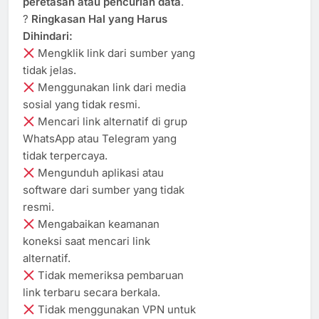
peretasan atau pencurian data
.
?
Ringkasan Hal yang Harus
Dihindari:
Mengklik link dari sumber yang
tidak jelas.
Menggunakan link dari media
sosial yang tidak resmi.
Mencari link alternatif di grup
WhatsApp atau Telegram yang
tidak terpercaya.
Mengunduh aplikasi atau
software dari sumber yang tidak
resmi.
Mengabaikan keamanan
koneksi saat mencari link
alternatif.
Tidak memeriksa pembaruan
link terbaru secara berkala.
Tidak menggunakan VPN untuk