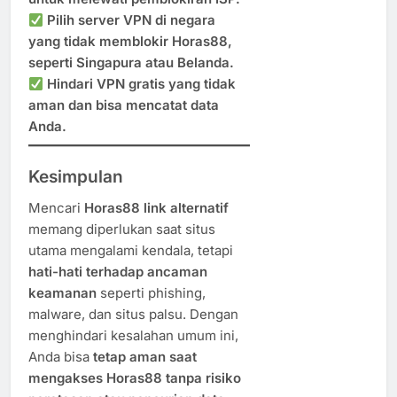
Pilih server VPN di negara
yang tidak memblokir Horas88,
seperti Singapura atau Belanda.
Hindari VPN gratis yang tidak
aman dan bisa mencatat data
Anda.
Kesimpulan
Mencari
Horas88 link alternatif
memang diperlukan saat situs
utama mengalami kendala, tetapi
hati-hati terhadap ancaman
keamanan
seperti phishing,
malware, dan situs palsu. Dengan
menghindari kesalahan umum ini,
Anda bisa
tetap aman saat
mengakses Horas88 tanpa risiko