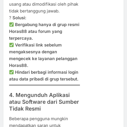
usang atau dimodifikasi oleh pihak
tidak bertanggung jawab.
?
Solusi:
Bergabung hanya di grup resmi
Horas88 atau forum yang
terpercaya.
Verifikasi link sebelum
mengaksesnya dengan
mengecek ke layanan pelanggan
Horas88.
Hindari berbagi informasi login
atau data pribadi di grup tersebut.
4. Mengunduh Aplikasi
atau Software dari Sumber
Tidak Resmi
Beberapa pengguna mungkin
mendapatkan saran untuk