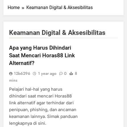
Home
Keamanan Digital & Aksesibilitas
Keamanan Digital & Aksesibilitas
Apa yang Harus Dihindari
Saat Mencari Horas88 Link
Alternatif?
12b6296
1 year ago
0
8
mins
Pelajari hal-hal yang harus
dihindari saat mencari Horas88
link alternatif agar terhindar dari
penipuan, phishing, dan ancaman
keamanan lainnya. Simak panduan
lengkapnya di sini.