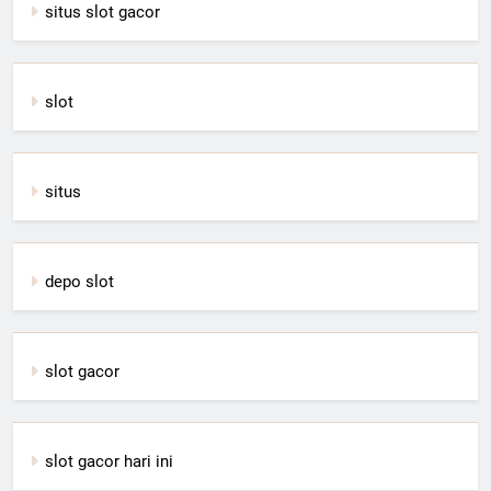
situs slot gacor
slot
situs
depo slot
slot gacor
slot gacor hari ini