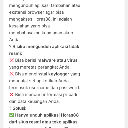
mengunduh aplikasi tambahan atau
ekstensi browser agar bisa
mengakses Horas88. Ini adalah
kesalahan yang bisa
membahayakan keamanan akun
Anda.
?
Risiko mengunduh aplikasi tidak
resmi:
Bisa berisi
malware atau virus
yang meretas perangkat Anda.
Bisa menginstal
keylogger
yang
mencatat setiap ketikan Anda,
termasuk username dan password.
Bisa mencuri informasi pribadi
dan data keuangan Anda.
?
Solusi:
Hanya unduh aplikasi Horas88
dari situs resmi atau toko aplikasi