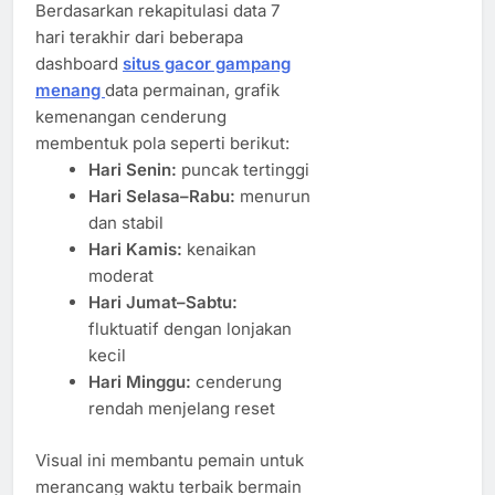
Berdasarkan rekapitulasi data 7
hari terakhir dari beberapa
dashboard
situs gacor gampang
menang
data permainan, grafik
kemenangan cenderung
membentuk pola seperti berikut:
Hari Senin:
puncak tertinggi
Hari Selasa–Rabu:
menurun
dan stabil
Hari Kamis:
kenaikan
moderat
Hari Jumat–Sabtu:
fluktuatif dengan lonjakan
kecil
Hari Minggu:
cenderung
rendah menjelang reset
Visual ini membantu pemain untuk
merancang waktu terbaik bermain