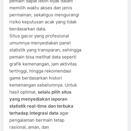
pemain dapat lebih bijak dalam
memilih waktu akses dan jenis
permainan, sekaligus mengurangi
risiko keputusan acak yang tidak
berdasarkan data.
Situs gacor yang profesional
umumnya menyediakan panel
statistik yang transparan, sehingga
pemain bisa melihat data seperti
grafik kemenangan, jam aktivitas
tertinggi, hingga rekomendasi
game berdasarkan histori
kemenangan sebelumnya. Untuk
hasil optimal,
selalu pilih situs
yang menyediakan laporan
statistik real-time dan terbuka
terhadap integrasi data
agar
pengalaman bermain tetap
rasional, aman, dan