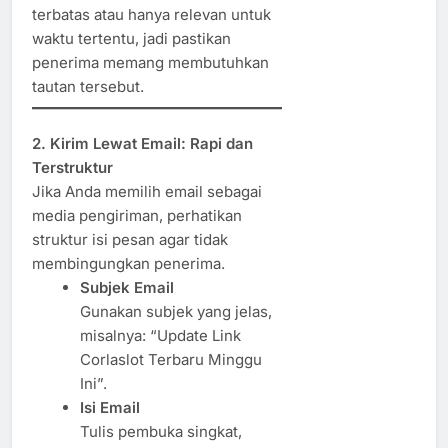
terbatas atau hanya relevan untuk
waktu tertentu, jadi pastikan
penerima memang membutuhkan
tautan tersebut.
2. Kirim Lewat Email: Rapi dan
Terstruktur
Jika Anda memilih email sebagai
media pengiriman, perhatikan
struktur isi pesan agar tidak
membingungkan penerima.
Subjek Email
Gunakan subjek yang jelas,
misalnya: “Update Link
Corlaslot Terbaru Minggu
Ini”.
Isi Email
Tulis pembuka singkat,