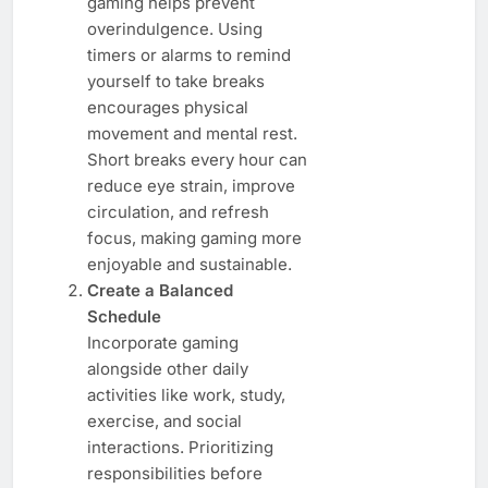
gaming helps prevent
overindulgence. Using
timers or alarms to remind
yourself to take breaks
encourages physical
movement and mental rest.
Short breaks every hour can
reduce eye strain, improve
circulation, and refresh
focus, making gaming more
enjoyable and sustainable.
Create a Balanced
Schedule
Incorporate gaming
alongside other daily
activities like work, study,
exercise, and social
interactions. Prioritizing
responsibilities before