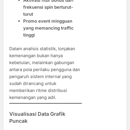
Aktivasi fitur bonus dari
frekuensi spin berturut-
turut
Promo event mingguan
yang memancing traffic
tinggi
Dalam analisis statistik, lonjakan
kemenangan bukan hanya
kebetulan, melainkan gabungan
antara pola perilaku pengguna dan
pengaruh sistem internal yang
sudah dirancang untuk
memberikan ritme distribusi
kemenangan yang adil.
Visualisasi Data Grafik
Puncak