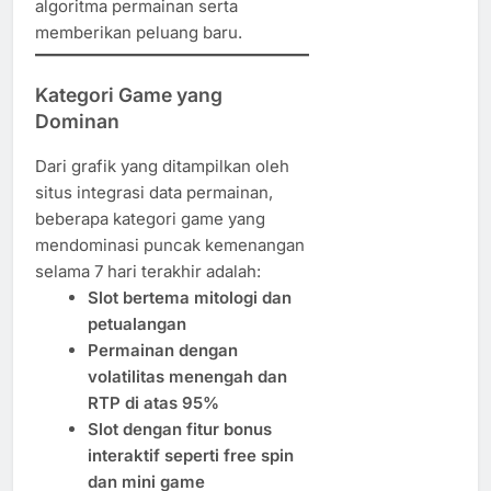
algoritma permainan serta
memberikan peluang baru.
Kategori Game yang
Dominan
Dari grafik yang ditampilkan oleh
situs integrasi data permainan,
beberapa kategori game yang
mendominasi puncak kemenangan
selama 7 hari terakhir adalah:
Slot bertema mitologi dan
petualangan
Permainan dengan
volatilitas menengah dan
RTP di atas 95%
Slot dengan fitur bonus
interaktif seperti free spin
dan mini game