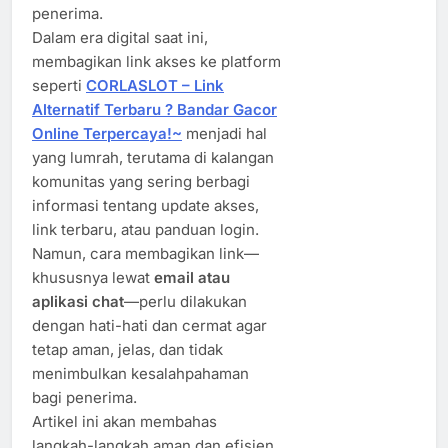
penerima.
Dalam era digital saat ini,
membagikan link akses ke platform
seperti
CORLASLOT – Link
Alternatif Terbaru ? Bandar Gacor
Online Terpercaya!~
menjadi hal
yang lumrah, terutama di kalangan
komunitas yang sering berbagi
informasi tentang update akses,
link terbaru, atau panduan login.
Namun, cara membagikan link—
khususnya lewat
email atau
aplikasi chat
—perlu dilakukan
dengan hati-hati dan cermat agar
tetap aman, jelas, dan tidak
menimbulkan kesalahpahaman
bagi penerima.
Artikel ini akan membahas
langkah-langkah aman dan efisien