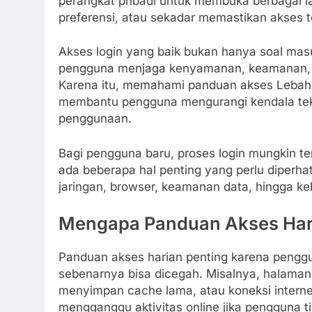
perangkat pribadi untuk membuka berbagai l
preferensi, atau sekadar memastikan akses t
Akses login yang baik bukan hanya soal mas
pengguna menjaga kenyamanan, keamanan, d
Karena itu, memahami panduan akses Lebah4D
membantu pengguna mengurangi kendala tek
penggunaan.
Bagi pengguna baru, proses login mungkin ter
ada beberapa hal penting yang perlu diperhat
jaringan, browser, keamanan data, hingga keb
Mengapa Panduan Akses Har
Panduan akses harian penting karena penggu
sebenarnya bisa dicegah. Misalnya, halaman 
menyimpan cache lama, atau koneksi internet 
mengganggu aktivitas online jika pengguna 