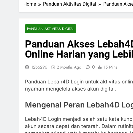
Home
Panduan Aktivitas Digital
Panduan Akses
PANDUAN AKTIVITAS DIGITAL
Panduan Akses Lebah4D 
Online Harian yang Lebi
0
12b6296
2 Months Ago
15 Mins
Panduan Lebah4D Login untuk aktivitas onlin
nyaman mengelola akses akun digital.
Mengenal Peran Lebah4D Logi
Lebah4D Login menjadi salah satu kata kunci
akun secara cepat dan terarah. Dalam rutinit