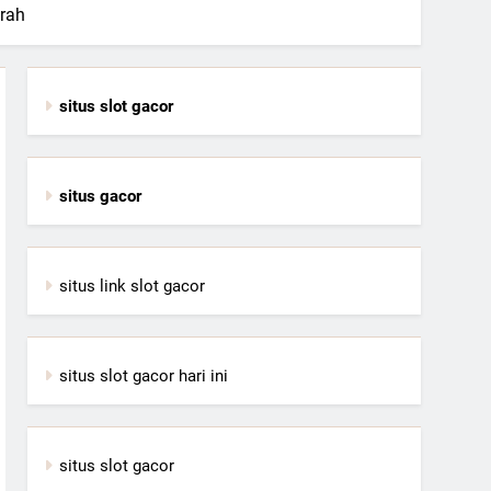
arah
situs slot gacor
situs gacor
situs link slot gacor
situs slot gacor hari ini
situs slot gacor