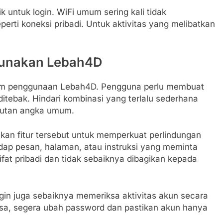
 untuk login. WiFi umum sering kali tidak
rti koneksi pribadi. Untuk aktivitas yang melibatkan
unakan Lebah4D
lam penggunaan Lebah4D. Pengguna perlu membuat
ditebak. Hindari kombinasi yang terlalu sederhana
 urutan angka umum.
kan fitur tersebut untuk memperkuat perlindungan
adap pesan, halaman, atau instruksi yang meminta
ifat pribadi dan tidak sebaiknya dibagikan kepada
in juga sebaiknya memeriksa aktivitas akun secara
iasa, segera ubah password dan pastikan akun hanya