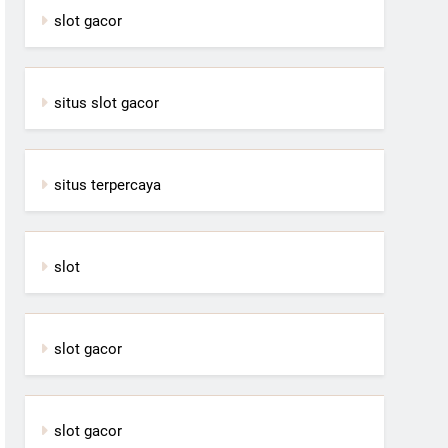
slot gacor
situs slot gacor
situs terpercaya
slot
slot gacor
slot gacor