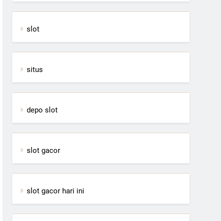
slot
situs
depo slot
slot gacor
slot gacor hari ini