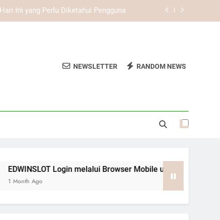
Hari Ini yang Perlu Diketahui Pengguna
obile untuk Pengalaman Lebih Efisien
dengan Langkah yang Aman dan Terarah
NEWSLETTER
RANDOM NEWS
4D Login dengan Koneksi yang Stabil
Hari Ini yang Perlu Diketahui Pengguna
obile untuk Pengalaman Lebih Efisien
dengan Langkah yang Aman dan Terarah
 Login melalui Browser Mobile untuk Pengalaman Lebih Efisi