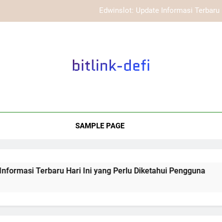
Edwinslot: Update Informasi Terbaru 
EDWINSLOT Login melalui Browser M
Login Edwinslot dan Solusi Saat Halaman Tidak Bisa Dibuka 
Panduan Membuka TIARA
ink Defi
Edwinslot: Update Informasi Terbaru 
nformasi Terbaru Seputar Dunia DeFi Di Bitlink Defi.
EDWINSLOT Login melalui Browser M
SAMPLE PAGE
Login Edwinslot dan Solusi Saat Halaman Tidak Bisa Dibuka 
rbaru Hari Ini yang Perlu Diketahui Pengguna
EDWINSLOT
1 Month Ago