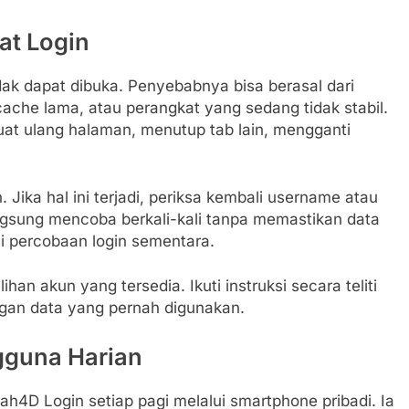
t Login
ak dapat dibuka. Penyebabnya bisa berasal dari
cache lama, atau perangkat yang sedang tidak stabil.
uat ulang halaman, menutup tab lain, mengganti
. Jika hal ini terjadi, periksa kembali username atau
gsung mencoba berkali-kali tanpa memastikan data
i percobaan login sementara.
han akun yang tersedia. Ikuti instruksi secara teliti
ngan data yang pernah digunakan.
gguna Harian
D Login setiap pagi melalui smartphone pribadi. Ia