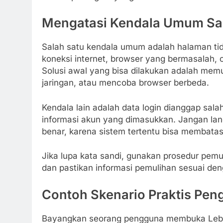
Mengatasi Kendala Umum Saa
Salah satu kendala umum adalah halaman tid
koneksi internet, browser yang bermasalah, 
Solusi awal yang bisa dilakukan adalah mem
jaringan, atau mencoba browser berbeda.
Kendala lain adalah data login dianggap salah
informasi akun yang dimasukkan. Jangan lan
benar, karena sistem tertentu bisa membatas
Jika lupa kata sandi, gunakan prosedur pemuli
dan pastikan informasi pemulihan sesuai de
Contoh Skenario Praktis Pen
Bayangkan seorang pengguna membuka Lebah4