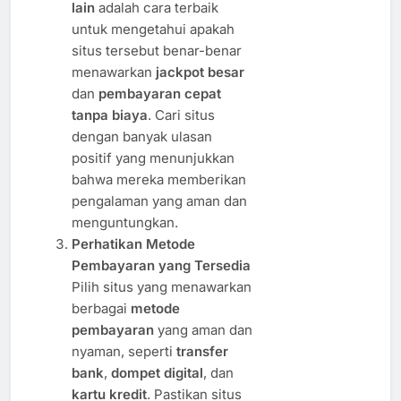
lain
adalah cara terbaik
untuk mengetahui apakah
situs tersebut benar-benar
menawarkan
jackpot besar
dan
pembayaran cepat
tanpa biaya
. Cari situs
dengan banyak ulasan
positif yang menunjukkan
bahwa mereka memberikan
pengalaman yang aman dan
menguntungkan.
Perhatikan Metode
Pembayaran yang Tersedia
Pilih situs yang menawarkan
berbagai
metode
pembayaran
yang aman dan
nyaman, seperti
transfer
bank
,
dompet digital
, dan
kartu kredit
. Pastikan situs