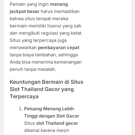
Pemain yang ingin
menang
jackpot besar
harus memastikan
bahwa situs tempat mereka
bermain memiliki lisensi yang sah
dan mengikuti regulasi yang ketat.
Situs yang terpercaya juga
menawarkan
pembayaran cepat
tanpa biaya tambahan, sehingga
Anda bisa menerima kemenangan
penuh tanpa masalah.
Keuntungan Bermain di Situs
Slot Thailand Gacor yang
Terpercaya
Peluang Menang Lebih
Tinggi dengan Slot Gacor
Situs
slot Thailand gacor
dikenal karena mesin