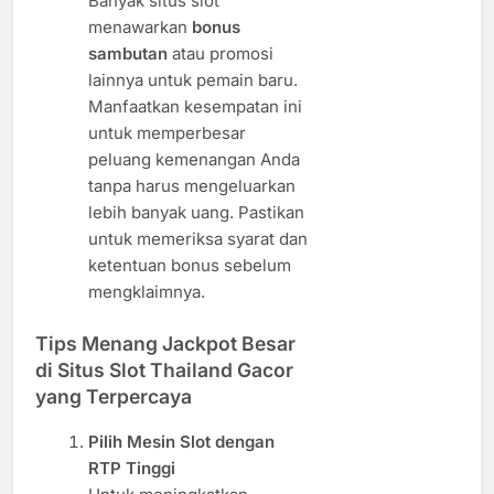
Banyak situs slot
menawarkan
bonus
sambutan
atau promosi
lainnya untuk pemain baru.
Manfaatkan kesempatan ini
untuk memperbesar
peluang kemenangan Anda
tanpa harus mengeluarkan
lebih banyak uang. Pastikan
untuk memeriksa syarat dan
ketentuan bonus sebelum
mengklaimnya.
Tips Menang Jackpot Besar
di Situs Slot Thailand Gacor
yang Terpercaya
Pilih Mesin Slot dengan
RTP Tinggi