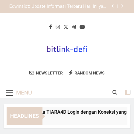
Skip
EDWINSLOT Login melalui Browser Mobile untuk
to
Pengalaman Lebih Efisien
content
Login Edwinslot dan Solusi Saat Halaman Tidak
Bisa Dibuka dengan Langkah yang Aman dan
Terarah
Panduan Membuka TIARA4D Login dengan
Koneksi yang Stabil
Edwinslot: Update Informasi Terbaru Hari Ini yang
Perlu Diketahui Pengguna
EDWINSLOT Login melalui Browser Mobile untuk
Pengalaman Lebih Efisien
Bitlink Defi
Dapatkan Informasi Terbaru Seputar Dunia
Login Edwinslot dan Solusi Saat Halaman Tidak
NEWSLETTER
RANDOM NEWS
Bisa Dibuka dengan Langkah yang Aman dan
DeFi Di Bitlink Defi.
Terarah
MENU
nduan Membuka TIARA4D Login dengan Koneksi yang Stabil
HEADLINES
Weeks Ago