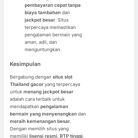
pembayaran cepat tanpa
biaya tambahan
dan
jackpot besar
. Situs
terpercaya memastikan
pengalaman bermain yang
aman, adil, dan
menguntungkan.
Kesimpulan
Bergabung dengan
situs slot
Thailand gacor
yang terpercaya
untuk
menang jackpot besar
adalah cara terbaik untuk
mendapatkan
pengalaman
bermain yang menyenangkan
dan
meraih kemenangan besar
.
Dengan memilih situs yang
memiliki
lisensi resmi
,
RTP tinggi
,