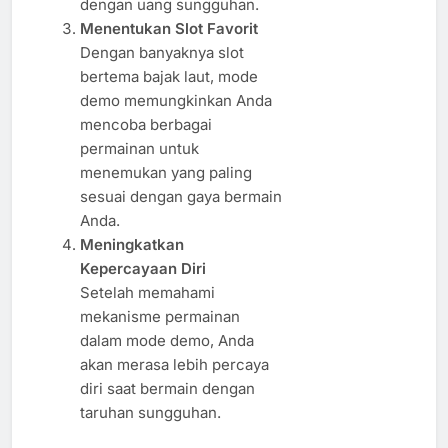
dengan uang sungguhan.
Menentukan Slot Favorit
Dengan banyaknya slot
bertema bajak laut, mode
demo memungkinkan Anda
mencoba berbagai
permainan untuk
menemukan yang paling
sesuai dengan gaya bermain
Anda.
Meningkatkan
Kepercayaan Diri
Setelah memahami
mekanisme permainan
dalam mode demo, Anda
akan merasa lebih percaya
diri saat bermain dengan
taruhan sungguhan.