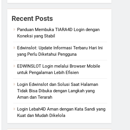
Recent Posts
Panduan Membuka TIARA4D Login dengan
Koneksi yang Stabil
Edwinslot: Update Informasi Terbaru Hari Ini
yang Perlu Diketahui Pengguna
EDWINSLOT Login melalui Browser Mobile
untuk Pengalaman Lebih Efisien
Login Edwinslot dan Solusi Saat Halaman
Tidak Bisa Dibuka dengan Langkah yang
Aman dan Terarah
Login Lebah4D Aman dengan Kata Sandi yang
Kuat dan Mudah Dikelola