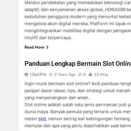
Melalui pendekatan yang memadukan teknologi ca
adaptif, dan kenyamanan akses global, HORAS88 b
kebutuhan pengguna modern yang menuntut kebe
mengelola akun digital mereka. Platform ini layak 
mengintegrasikan mobilitas digital dengan penga
intuitif dan terpercaya.
Read More
Panduan Lengkap Bermain Slot Onlin
12b6296
2 Years Ago
0
23 Mins
Ingin mulai bermain slot online? Ikuti panduan leng
pelajari dasar-dasar, tips, dan strategi untuk mer
yang menyenangkan dan aman.
Slot online adalah salah satu jenis permainan judi y
dunia maya. Banyak pemula yang tertarik untuk me
mesin
slot
, namun sering kali kebingungan tentang
memulai dan apa yang perlu diperhatikan saat bermai