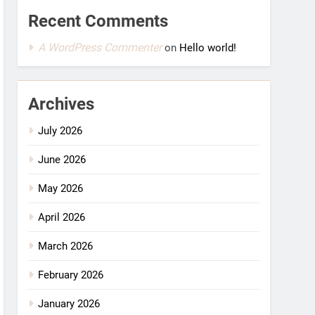
Recent Comments
A WordPress Commenter
on
Hello world!
Archives
July 2026
June 2026
May 2026
April 2026
March 2026
February 2026
January 2026