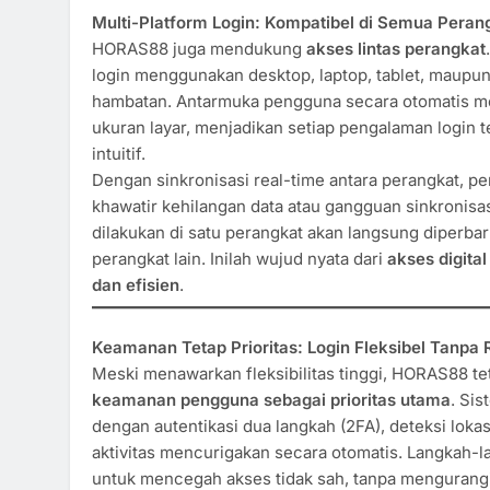
Multi-Platform Login: Kompatibel di Semua Peran
HORAS88 juga mendukung
akses lintas perangkat
login menggunakan desktop, laptop, tablet, maupu
hambatan. Antarmuka pengguna secara otomatis 
ukuran layar, menjadikan setiap pengalaman login t
intuitif.
Dengan sinkronisasi real-time antara perangkat, pe
khawatir kehilangan data atau gangguan sinkronisasi
dilakukan di satu perangkat akan langsung diperbaru
perangkat lain. Inilah wujud nyata dari
akses digital
dan efisien
.
Keamanan Tetap Prioritas: Login Fleksibel Tanpa 
Meski menawarkan fleksibilitas tinggi, HORAS88 
keamanan pengguna sebagai prioritas utama
. Sis
dengan autentikasi dua langkah (2FA), deteksi lokasi
aktivitas mencurigakan secara otomatis. Langkah-l
untuk mencegah akses tidak sah, tanpa menguran