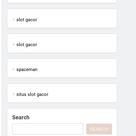
slot gacor
slot gacor
spaceman
situs slot gacor
Search
SEARCH