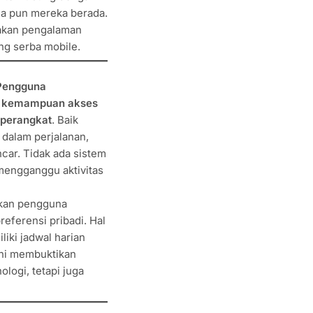
na pun mereka berada.
takan pengalaman
ng serba mobile.
 Pengguna
h
kemampuan akses
 perangkat
. Baik
dalam perjalanan,
car. Tidak ada sistem
mengganggu aktivitas
nkan pengguna
eferensi pribadi. Hal
liki jadwal harian
 ini membuktikan
logi, tetapi juga