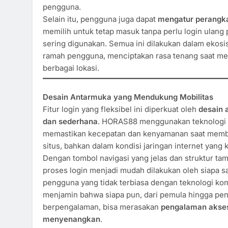
pengguna.
Selain itu, pengguna juga dapat
mengatur perangka
memilih untuk tetap masuk tanpa perlu login ulang
sering digunakan. Semua ini dilakukan dalam ekos
ramah pengguna, menciptakan rasa tenang saat me
berbagai lokasi.
Desain Antarmuka yang Mendukung Mobilitas
Fitur login yang fleksibel ini diperkuat oleh
desain 
dan sederhana
. HORAS88 menggunakan teknologi 
memastikan kecepatan dan kenyamanan saat membu
situs, bahkan dalam kondisi jaringan internet yang k
Dengan tombol navigasi yang jelas dan struktur tam
proses login menjadi mudah dilakukan oleh siapa s
pengguna yang tidak terbiasa dengan teknologi k
menjamin bahwa siapa pun, dari pemula hingga pe
berpengalaman, bisa merasakan
pengalaman akses 
menyenangkan
.