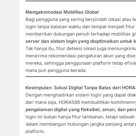
Mengakomodasi Mobilitas Global
Bagi pengguna yang sering berpindah lokasi atau b
login tanpa batasan waktu dan tempat menjadi fitu
memberikan dukungan penuh terhadap mobilitas glo
server dan sistem login yang dioptimalkan untuk k
Tak hanya itu, fitur deteksi lokasi juga memungki
menerima rekomendasi pengaturan akun yang dises
mereka, sehingga penggunaan platform tetap efisie
mana pun pengguna berada.
Kesimpulan: Solusi Digital Tanpa Batas dari HOR
Dengan menghadirkan sistem login yang dapat diak
dari mana saja, HORAS88 membuktikan komitmenn
pengalaman digital yang fleksibel, aman, dan per
login ini bukan hanya fitur tambahan, tetapi sebuah
dalam membangun hubungan jangka panjang antar
platform.