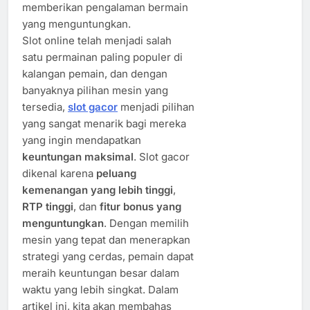
memberikan pengalaman bermain
yang menguntungkan.
Slot online telah menjadi salah
satu permainan paling populer di
kalangan pemain, dan dengan
banyaknya pilihan mesin yang
tersedia,
slot gacor
menjadi pilihan
yang sangat menarik bagi mereka
yang ingin mendapatkan
keuntungan maksimal
. Slot gacor
dikenal karena
peluang
kemenangan yang lebih tinggi
,
RTP tinggi
, dan
fitur bonus yang
menguntungkan
. Dengan memilih
mesin yang tepat dan menerapkan
strategi yang cerdas, pemain dapat
meraih keuntungan besar dalam
waktu yang lebih singkat. Dalam
artikel ini, kita akan membahas