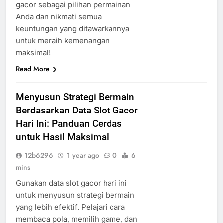
gacor sebagai pilihan permainan
Anda dan nikmati semua
keuntungan yang ditawarkannya
untuk meraih kemenangan
maksimal!
Read More
Menyusun Strategi Bermain
Berdasarkan Data Slot Gacor
Hari Ini: Panduan Cerdas
untuk Hasil Maksimal
12b6296
1 year ago
0
6
mins
Gunakan data slot gacor hari ini
untuk menyusun strategi bermain
yang lebih efektif. Pelajari cara
membaca pola, memilih game, dan