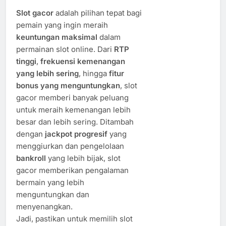
Slot gacor
adalah pilihan tepat bagi
pemain yang ingin meraih
keuntungan maksimal
dalam
permainan slot online. Dari
RTP
tinggi
,
frekuensi kemenangan
yang lebih sering
, hingga
fitur
bonus yang menguntungkan
, slot
gacor memberi banyak peluang
untuk meraih kemenangan lebih
besar dan lebih sering. Ditambah
dengan
jackpot progresif
yang
menggiurkan dan pengelolaan
bankroll
yang lebih bijak, slot
gacor memberikan pengalaman
bermain yang lebih
menguntungkan dan
menyenangkan.
Jadi, pastikan untuk memilih slot