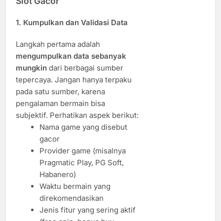
Slot Gacor
1.
Kumpulkan dan Validasi Data
Langkah pertama adalah
mengumpulkan data sebanyak
mungkin
dari berbagai sumber
tepercaya. Jangan hanya terpaku
pada satu sumber, karena
pengalaman bermain bisa
subjektif. Perhatikan aspek berikut:
Nama game yang disebut
gacor
Provider game (misalnya
Pragmatic Play, PG Soft,
Habanero)
Waktu bermain yang
direkomendasikan
Jenis fitur yang sering aktif