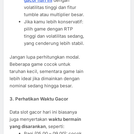
gacor hari ini
dengan
volatilitas tinggi dan fitur
tumble atau multiplier besar.
Jika kamu lebih konservatif:
pilih game dengan RTP
tinggi dan volatilitas sedang,
yang cenderung lebih stabil.
Jangan lupa perhitungkan modal.
Beberapa game cocok untuk
taruhan kecil, sementara game lain
lebih ideal jika dimainkan dengan
nominal sedang hingga besar.
3.
Perhatikan Waktu Gacor
Data slot gacor hari ini biasanya
juga menyertakan
waktu bermain
yang disarankan
, seperti:
Pagi (05.00 – 09.00): cocok