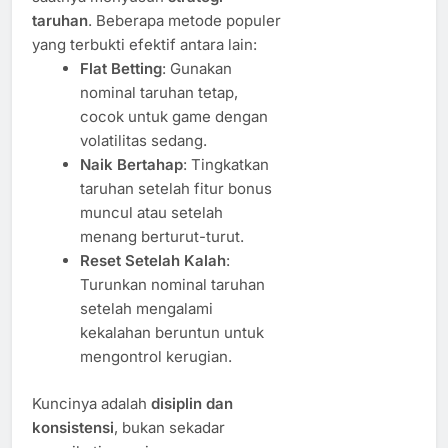
taruhan
. Beberapa metode populer
yang terbukti efektif antara lain:
Flat Betting
: Gunakan
nominal taruhan tetap,
cocok untuk game dengan
volatilitas sedang.
Naik Bertahap
: Tingkatkan
taruhan setelah fitur bonus
muncul atau setelah
menang berturut-turut.
Reset Setelah Kalah
:
Turunkan nominal taruhan
setelah mengalami
kekalahan beruntun untuk
mengontrol kerugian.
Kuncinya adalah
disiplin dan
konsistensi
, bukan sekadar