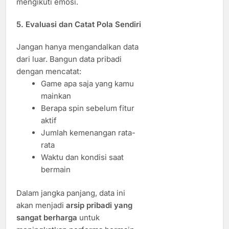
mengikuti emosi.
5.
Evaluasi dan Catat Pola Sendiri
Jangan hanya mengandalkan data
dari luar. Bangun data pribadi
dengan mencatat:
Game apa saja yang kamu
mainkan
Berapa spin sebelum fitur
aktif
Jumlah kemenangan rata-
rata
Waktu dan kondisi saat
bermain
Dalam jangka panjang, data ini
akan menjadi
arsip pribadi yang
sangat berharga
untuk