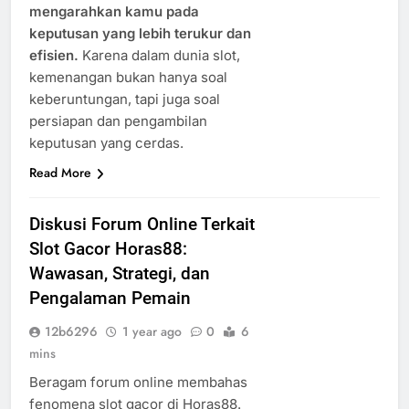
mengarahkan kamu pada
keputusan yang lebih terukur dan
efisien.
Karena dalam dunia slot,
kemenangan bukan hanya soal
keberuntungan, tapi juga soal
persiapan dan pengambilan
keputusan yang cerdas.
Read More
Diskusi Forum Online Terkait
Slot Gacor Horas88:
Wawasan, Strategi, dan
Pengalaman Pemain
12b6296
1 year ago
0
6
mins
Beragam forum online membahas
fenomena slot gacor di Horas88.