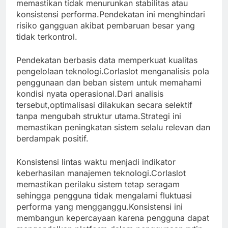
memastikan tidak menurunkan stabilitas atau
konsistensi performa.Pendekatan ini menghindari
risiko gangguan akibat pembaruan besar yang
tidak terkontrol.
Pendekatan berbasis data memperkuat kualitas
pengelolaan teknologi.Corlaslot menganalisis pola
penggunaan dan beban sistem untuk memahami
kondisi nyata operasional.Dari analisis
tersebut,optimalisasi dilakukan secara selektif
tanpa mengubah struktur utama.Strategi ini
memastikan peningkatan sistem selalu relevan dan
berdampak positif.
Konsistensi lintas waktu menjadi indikator
keberhasilan manajemen teknologi.Corlaslot
memastikan perilaku sistem tetap seragam
sehingga pengguna tidak mengalami fluktuasi
performa yang mengganggu.Konsistensi ini
membangun kepercayaan karena pengguna dapat