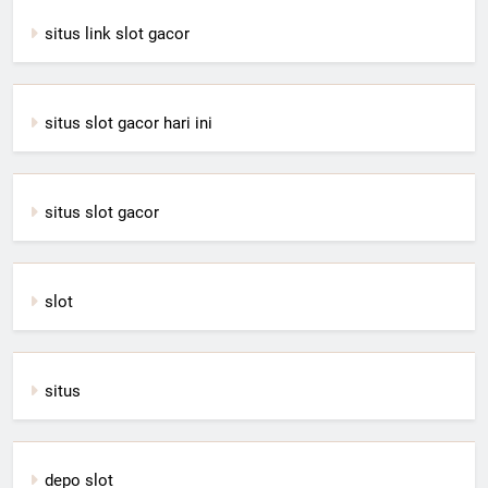
situs link slot gacor
situs slot gacor hari ini
situs slot gacor
slot
situs
depo slot