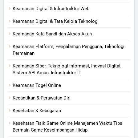
Keamanan Digital & Infrastruktur Web
Keamanan Digital & Tata Kelola Teknologi
Keamanan Kata Sandi dan Akses Akun
Keamanan Platform, Pengalaman Pengguna, Teknologi
Permainan
Keamanan Siber, Teknologi Informasi, Inovasi Digital,
Sistem API Aman, Infrastruktur IT
Keamanan Togel Online
Kecantikan & Perawatan Diri
Kesehatan & Kebugaran
Kesehatan Fisik Game Online Manajemen Waktu Tips
Bermain Game Keseimbangan Hidup