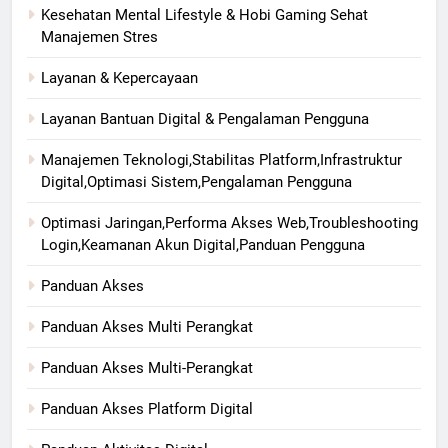
Kesehatan Mental Lifestyle & Hobi Gaming Sehat
Manajemen Stres
Layanan & Kepercayaan
Layanan Bantuan Digital & Pengalaman Pengguna
Manajemen Teknologi,Stabilitas Platform,Infrastruktur
Digital,Optimasi Sistem,Pengalaman Pengguna
Optimasi Jaringan,Performa Akses Web,Troubleshooting
Login,Keamanan Akun Digital,Panduan Pengguna
Panduan Akses
Panduan Akses Multi Perangkat
Panduan Akses Multi-Perangkat
Panduan Akses Platform Digital