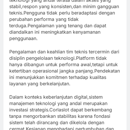
teknologi yang andal terasa dalam akses yang
stabil,respon yang konsisten,dan minim gangguan
teknis.Pengguna tidak perlu beradaptasi dengan
perubahan performa yang tidak
terduga.Pengalaman yang tenang dan dapat
diandalkan ini meningkatkan kenyamanan
penggunaan.
Pengalaman dan keahlian tim teknis tercermin dari
disiplin pengelolaan teknologi.Platform tidak
hanya dibangun untuk performa awal,tetapi untuk
ketertiban operasional jangka panjang.Pendekatan
ini menunjukkan komitmen terhadap kualitas
layanan yang berkelanjutan.
Dalam konteks keberlanjutan digital,sistem
manajemen teknologi yang andal merupakan
investasi strategis.Corlaslot dapat berkembang
tanpa mengorbankan stabilitas karena fondasi
sistem telah dirancang dan dikelola dengan
cermat.Kesiapan menghadapi pertumbuhan dan