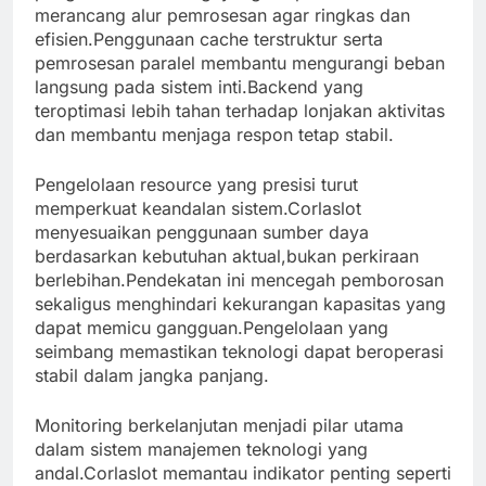
merancang alur pemrosesan agar ringkas dan
efisien.Penggunaan cache terstruktur serta
pemrosesan paralel membantu mengurangi beban
langsung pada sistem inti.Backend yang
teroptimasi lebih tahan terhadap lonjakan aktivitas
dan membantu menjaga respon tetap stabil.
Pengelolaan resource yang presisi turut
memperkuat keandalan sistem.Corlaslot
menyesuaikan penggunaan sumber daya
berdasarkan kebutuhan aktual,bukan perkiraan
berlebihan.Pendekatan ini mencegah pemborosan
sekaligus menghindari kekurangan kapasitas yang
dapat memicu gangguan.Pengelolaan yang
seimbang memastikan teknologi dapat beroperasi
stabil dalam jangka panjang.
Monitoring berkelanjutan menjadi pilar utama
dalam sistem manajemen teknologi yang
andal.Corlaslot memantau indikator penting seperti