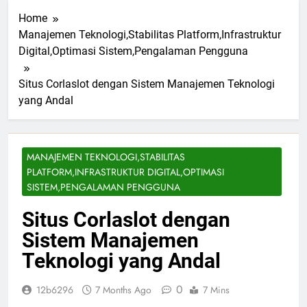
Home
Manajemen Teknologi,Stabilitas Platform,Infrastruktur
Digital,Optimasi Sistem,Pengalaman Pengguna
Situs Corlaslot dengan Sistem Manajemen Teknologi
yang Andal
MANAJEMEN TEKNOLOGI,STABILITAS
PLATFORM,INFRASTRUKTUR DIGITAL,OPTIMASI
SISTEM,PENGALAMAN PENGGUNA
Situs Corlaslot dengan
Sistem Manajemen
Teknologi yang Andal
0
12b6296
7 Months Ago
7 Mins