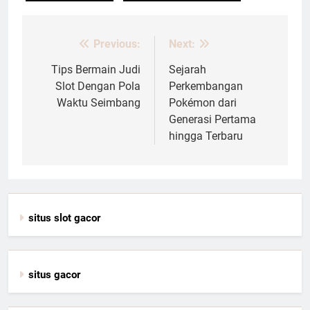
Previous:
Next:
Post
navigation
Tips Bermain Judi
Sejarah
Slot Dengan Pola
Perkembangan
Waktu Seimbang
Pokémon dari
Generasi Pertama
hingga Terbaru
situs slot gacor
situs gacor