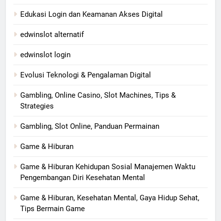
Edukasi Login dan Keamanan Akses Digital
edwinslot alternatif
edwinslot login
Evolusi Teknologi & Pengalaman Digital
Gambling, Online Casino, Slot Machines, Tips &
Strategies
Gambling, Slot Online, Panduan Permainan
Game & Hiburan
Game & Hiburan Kehidupan Sosial Manajemen Waktu
Pengembangan Diri Kesehatan Mental
Game & Hiburan, Kesehatan Mental, Gaya Hidup Sehat,
Tips Bermain Game