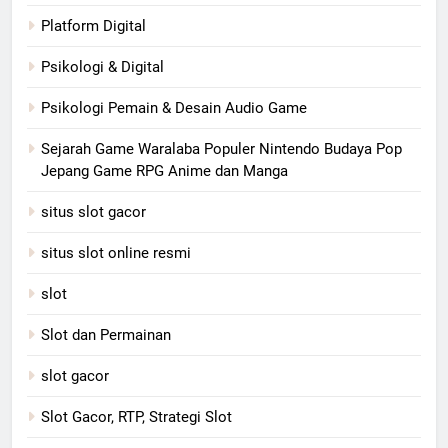
Platform Digital
Psikologi & Digital
Psikologi Pemain & Desain Audio Game
Sejarah Game Waralaba Populer Nintendo Budaya Pop
Jepang Game RPG Anime dan Manga
situs slot gacor
situs slot online resmi
slot
Slot dan Permainan
slot gacor
Slot Gacor, RTP, Strategi Slot