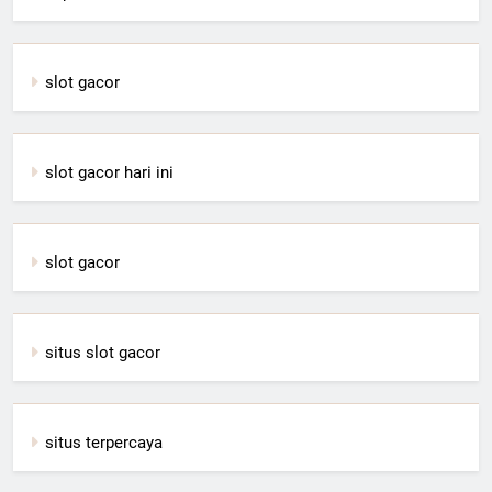
slot gacor
slot gacor hari ini
slot gacor
situs slot gacor
situs terpercaya