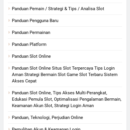
Panduan Pemain / Strategi & Tips / Analisa Slot
Panduan Pengguna Baru
Panduan Permainan
Panduan Platform
Panduan Slot Online
Panduan Slot Online Situs Slot Terpercaya Tips Login
Aman Strategi Bermain Slot Game Slot Terbaru Sistem
Akses Cepat
Panduan Slot Online, Tips Akses Multi-Perangkat,
Edukasi Pemula Slot, Optimalisasi Pengalaman Bermain,
Keamanan Akun Slot, Strategi Login Aman
Panduan, Teknologi, Perjudian Online
Pemulihan Akun & Keamanan Login