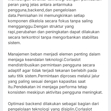
peran yang jelas antara antarmuka
pengguna,backend,dan pengelolaan
data.Pemisahan ini memungkinkan setiap
komponen dikelola secara fokus tanpa saling
mengganggu.Dengan struktur yang
rapi,perubahan dan peningkatan dapat dilakukan
secara terkontrol tanpa mengorbankan stabilitas
sistem.
Manajemen beban menjadi elemen penting dalam
menjaga keandalan teknologi.Corlaslot
mendistribusikan permintaan pengguna secara
adaptif agar tidak terjadi tekanan berlebih pada
satu titik sistem.Permintaan diproses melalui jalur
yang paling sesuai dengan kapasitas saat
itu.Pendekatan ini menjaga performa tetap
konsisten meskipun aktivitas pengguna meningkat.
Optimasi backend dilakukan sebagai bagian dari
pengelolaan teknologi yang disiplin.Corlaslot