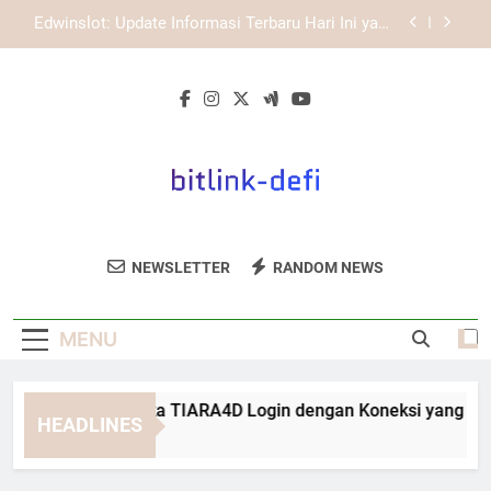
Skip
EDWINSLOT Login melalui Browser Mobile untuk
to
Pengalaman Lebih Efisien
content
Login Edwinslot dan Solusi Saat Halaman Tidak
Bisa Dibuka dengan Langkah yang Aman dan
Terarah
Panduan Membuka TIARA4D Login dengan
Koneksi yang Stabil
Edwinslot: Update Informasi Terbaru Hari Ini yang
Perlu Diketahui Pengguna
EDWINSLOT Login melalui Browser Mobile untuk
Pengalaman Lebih Efisien
Bitlink Defi
Dapatkan Informasi Terbaru Seputar Dunia
Login Edwinslot dan Solusi Saat Halaman Tidak
NEWSLETTER
RANDOM NEWS
Bisa Dibuka dengan Langkah yang Aman dan
DeFi Di Bitlink Defi.
Terarah
MENU
nduan Membuka TIARA4D Login dengan Koneksi yang Stabil
HEADLINES
Weeks Ago