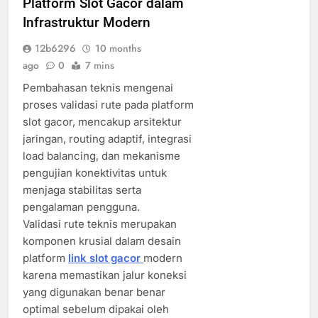
Platform Slot Gacor dalam
Infrastruktur Modern
12b6296
10 months
ago
0
7 mins
Pembahasan teknis mengenai
proses validasi rute pada platform
slot gacor, mencakup arsitektur
jaringan, routing adaptif, integrasi
load balancing, dan mekanisme
pengujian konektivitas untuk
menjaga stabilitas serta
pengalaman pengguna.
Validasi rute teknis merupakan
komponen krusial dalam desain
platform
link slot gacor
modern
karena memastikan jalur koneksi
yang digunakan benar benar
optimal sebelum dipakai oleh