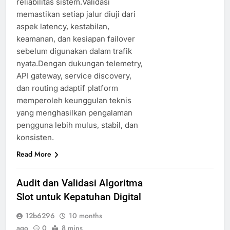
reliabilitas sistem.Validasi
memastikan setiap jalur diuji dari
aspek latency, kestabilan,
keamanan, dan kesiapan failover
sebelum digunakan dalam trafik
nyata.Dengan dukungan telemetry,
API gateway, service discovery,
dan routing adaptif platform
memperoleh keunggulan teknis
yang menghasilkan pengalaman
pengguna lebih mulus, stabil, dan
konsisten.
Read More
Audit dan Validasi Algoritma
Slot untuk Kepatuhan Digital
12b6296
10 months
ago
0
8 mins