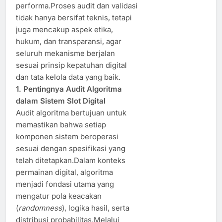
performa.Proses audit dan validasi
tidak hanya bersifat teknis, tetapi
juga mencakup aspek etika,
hukum, dan transparansi, agar
seluruh mekanisme berjalan
sesuai prinsip kepatuhan digital
dan tata kelola data yang baik.
1. Pentingnya Audit Algoritma
dalam Sistem Slot Digital
Audit algoritma bertujuan untuk
memastikan bahwa setiap
komponen sistem beroperasi
sesuai dengan spesifikasi yang
telah ditetapkan.Dalam konteks
permainan digital, algoritma
menjadi fondasi utama yang
mengatur pola keacakan
(
randomness
), logika hasil, serta
distribusi probabilitas.Melalui