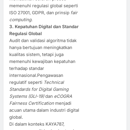
memenuhi regulasi global seperti
ISO 27001, GDPR, dan prinsip
fair
computing
.
3. Kepatuhan Digital dan Standar
Regulasi Global
Audit dan validasi algoritma tidak
hanya bertujuan meningkatkan
kualitas sistem, tetapi juga
memenuhi kewajiban kepatuhan
terhadap standar
internasional.Pengawasan
regulatif seperti
Technical
Standards for Digital Gaming
Systems (GLI-19)
dan
eCOGRA
Fairness Certification
menjadi
acuan utama dalam industri digital
global.
Di dalam konteks KAYA787,