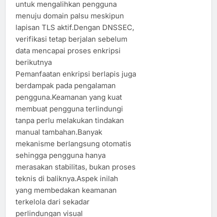
untuk mengalihkan pengguna
menuju domain palsu meskipun
lapisan TLS aktif.Dengan DNSSEC,
verifikasi tetap berjalan sebelum
data mencapai proses enkripsi
berikutnya
Pemanfaatan enkripsi berlapis juga
berdampak pada pengalaman
pengguna.Keamanan yang kuat
membuat pengguna terlindungi
tanpa perlu melakukan tindakan
manual tambahan.Banyak
mekanisme berlangsung otomatis
sehingga pengguna hanya
merasakan stabilitas, bukan proses
teknis di baliknya.Aspek inilah
yang membedakan keamanan
terkelola dari sekadar
perlindungan visual