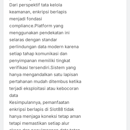
Dari perspektif tata kelola
keamanan, enkripsi berlapis
menjadi fondasi
compliance.Platform yang
menggunakan pendekatan ini
selaras dengan standar
perlindungan data modern karena
setiap tahap komunikasi dan
penyimpanan memiliki tingkat
verifikasi tersendiri.Sistem yang
hanya mengandalkan satu lapisan
pertahanan mudah ditembus ketika
terjadi eksploitasi atau kebocoran
data
Kesimpulannya, pemanfaatan
enkripsi berlapis di Slot88 tidak
hanya menjaga koneksi tetap aman
tetapi memastikan setiap alur