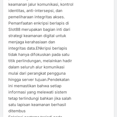
keamanan jalur komunikasi, kontrol
identitas, anti-intersepsi, dan
pemeliharaan integritas akses.
Pemanfaatan enkripsi berlapis di
Slot88 merupakan bagian inti dari
strategi keamanan digital untuk
menjaga kerahasiaan dan
integritas data.ENkripsi berlapis
tidak hanya difokuskan pada satu
titik perlindungan, melainkan hadir
dalam seluruh alur komunikasi
mulai dari perangkat pengguna
hingga server tujuan.Pendekatan
ini memastikan bahwa setiap
informasi yang melewati sistem
tetap terlindungi bahkan jika salah
satu lapisan keamanan berhasil
ditembus