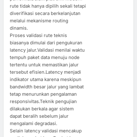
rute tidak hanya dipilih sekali tetapi
diverifikasi secara berkelanjutan
melalui mekanisme routing
dinamis.
Proses validasi rute teknis
biasanya dimulai dari pengukuran
latency jalur.Validasi menilai waktu
tempuh paket data menuju node
tertentu untuk memastikan jalur
tersebut efisien.Latency menjadi
indikator utama karena meskipun
bandwidth besar jalur yang lambat
tetap menurunkan pengalaman
responsivitas.Teknik pengujian
dilakukan berkala agar sistem
dapat beralih sebelum jalur
mengalami degradasi.
Selain latency validasi mencakup