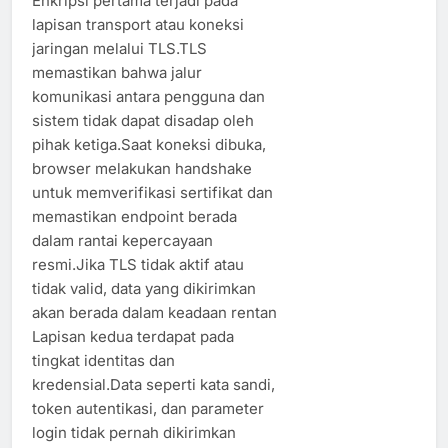
Enkripsi pertama terjadi pada
lapisan transport atau koneksi
jaringan melalui TLS.TLS
memastikan bahwa jalur
komunikasi antara pengguna dan
sistem tidak dapat disadap oleh
pihak ketiga.Saat koneksi dibuka,
browser melakukan handshake
untuk memverifikasi sertifikat dan
memastikan endpoint berada
dalam rantai kepercayaan
resmi.Jika TLS tidak aktif atau
tidak valid, data yang dikirimkan
akan berada dalam keadaan rentan
Lapisan kedua terdapat pada
tingkat identitas dan
kredensial.Data seperti kata sandi,
token autentikasi, dan parameter
login tidak pernah dikirimkan