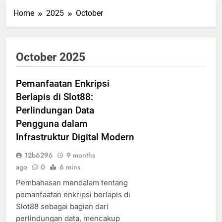
Home
2025
October
October 2025
Pemanfaatan Enkripsi
Berlapis di Slot88:
Perlindungan Data
Pengguna dalam
Infrastruktur Digital Modern
12b6296
9 months
ago
0
6 mins
Pembahasan mendalam tentang
pemanfaatan enkripsi berlapis di
Slot88 sebagai bagian dari
perlindungan data, mencakup