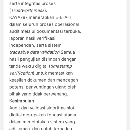
serta integritas proses
(
Trustworthiness
).
KAYA787 menerapkan E-E-A-T
dalam seluruh proses operasional
audit melalui dokumentasi terbuka,
laporan hasil verifikasi
independen, serta sistem
traceable data validation
.Semua
hasil pengujian disimpan dengan
tanda waktu digital (
timestamp
verification
) untuk memastikan
keaslian dokumen dan mencegah
potensi penyuntingan ulang oleh
pihak yang tidak berwenang.
Kesimpulan
Audit dan validasi algoritma slot
digital merupakan fondasi utama
dalam menciptakan sistem yang
adil, aman, dan patuh terhadap