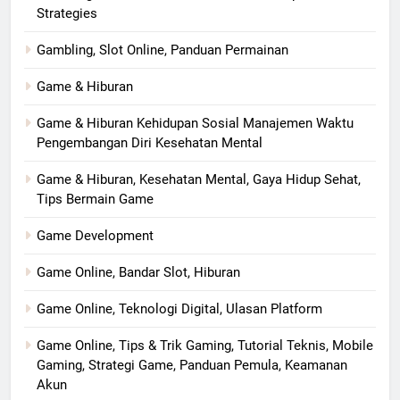
Strategies
Gambling, Slot Online, Panduan Permainan
Game & Hiburan
Game & Hiburan Kehidupan Sosial Manajemen Waktu
Pengembangan Diri Kesehatan Mental
Game & Hiburan, Kesehatan Mental, Gaya Hidup Sehat,
Tips Bermain Game
Game Development
Game Online, Bandar Slot, Hiburan
Game Online, Teknologi Digital, Ulasan Platform
Game Online, Tips & Trik Gaming, Tutorial Teknis, Mobile
Gaming, Strategi Game, Panduan Pemula, Keamanan
Akun