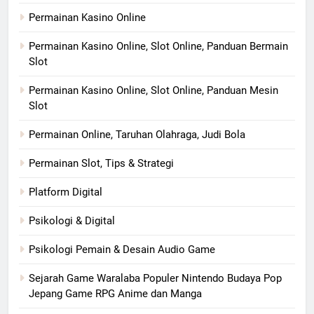
Permainan Kasino Online
Permainan Kasino Online, Slot Online, Panduan Bermain
Slot
Permainan Kasino Online, Slot Online, Panduan Mesin
Slot
Permainan Online, Taruhan Olahraga, Judi Bola
Permainan Slot, Tips & Strategi
Platform Digital
Psikologi & Digital
Psikologi Pemain & Desain Audio Game
Sejarah Game Waralaba Populer Nintendo Budaya Pop
Jepang Game RPG Anime dan Manga