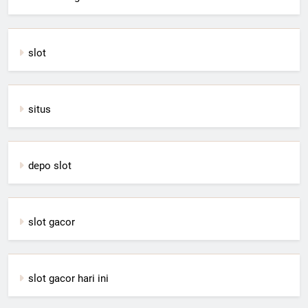
slot
situs
depo slot
slot gacor
slot gacor hari ini