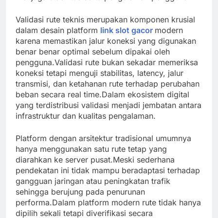
Validasi rute teknis merupakan komponen krusial
dalam desain platform
link slot gacor
modern
karena memastikan jalur koneksi yang digunakan
benar benar optimal sebelum dipakai oleh
pengguna.Validasi rute bukan sekadar memeriksa
koneksi tetapi menguji stabilitas, latency, jalur
transmisi, dan ketahanan rute terhadap perubahan
beban secara real time.Dalam ekosistem digital
yang terdistribusi validasi menjadi jembatan antara
infrastruktur dan kualitas pengalaman.
Platform dengan arsitektur tradisional umumnya
hanya menggunakan satu rute tetap yang
diarahkan ke server pusat.Meski sederhana
pendekatan ini tidak mampu beradaptasi terhadap
gangguan jaringan atau peningkatan trafik
sehingga berujung pada penurunan
performa.Dalam platform modern rute tidak hanya
dipilih sekali tetapi diverifikasi secara