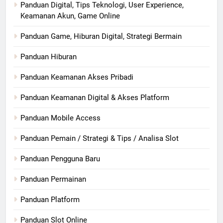
Panduan Digital, Tips Teknologi, User Experience,
Keamanan Akun, Game Online
Panduan Game, Hiburan Digital, Strategi Bermain
Panduan Hiburan
Panduan Keamanan Akses Pribadi
Panduan Keamanan Digital & Akses Platform
Panduan Mobile Access
Panduan Pemain / Strategi & Tips / Analisa Slot
Panduan Pengguna Baru
Panduan Permainan
Panduan Platform
Panduan Slot Online