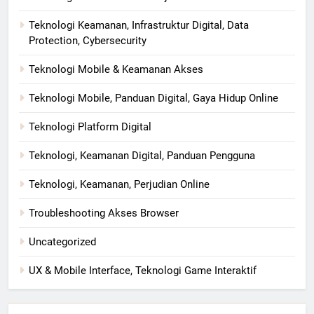
Teknologi Keamanan, Infrastruktur Digital, Data
Protection, Cybersecurity
Teknologi Mobile & Keamanan Akses
Teknologi Mobile, Panduan Digital, Gaya Hidup Online
Teknologi Platform Digital
Teknologi, Keamanan Digital, Panduan Pengguna
Teknologi, Keamanan, Perjudian Online
Troubleshooting Akses Browser
Uncategorized
UX & Mobile Interface, Teknologi Game Interaktif