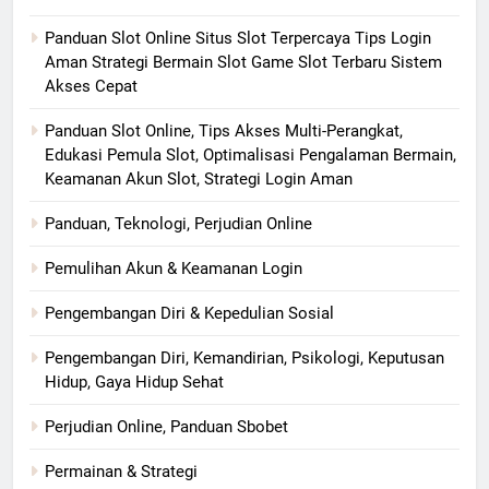
Panduan Slot Online Situs Slot Terpercaya Tips Login
Aman Strategi Bermain Slot Game Slot Terbaru Sistem
Akses Cepat
Panduan Slot Online, Tips Akses Multi-Perangkat,
Edukasi Pemula Slot, Optimalisasi Pengalaman Bermain,
Keamanan Akun Slot, Strategi Login Aman
Panduan, Teknologi, Perjudian Online
Pemulihan Akun & Keamanan Login
Pengembangan Diri & Kepedulian Sosial
Pengembangan Diri, Kemandirian, Psikologi, Keputusan
Hidup, Gaya Hidup Sehat
Perjudian Online, Panduan Sbobet
Permainan & Strategi