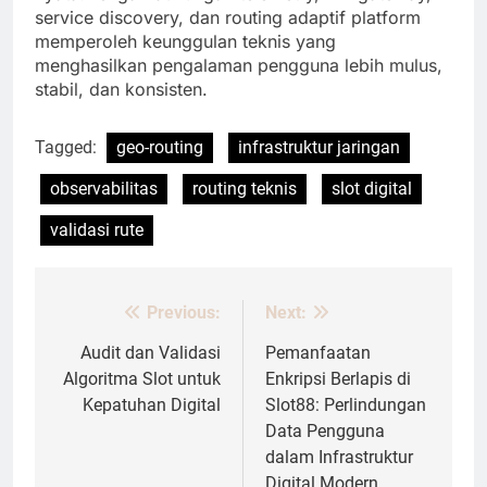
service discovery, dan routing adaptif platform
memperoleh keunggulan teknis yang
menghasilkan pengalaman pengguna lebih mulus,
stabil, dan konsisten.
Tagged:
geo-routing
infrastruktur jaringan
observabilitas
routing teknis
slot digital
validasi rute
Previous:
Next:
Post
navigation
Audit dan Validasi
Pemanfaatan
Algoritma Slot untuk
Enkripsi Berlapis di
Kepatuhan Digital
Slot88: Perlindungan
Data Pengguna
dalam Infrastruktur
Digital Modern