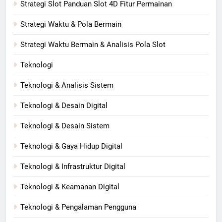
Strategi Slot Panduan Slot 4D Fitur Permainan
Strategi Waktu & Pola Bermain
Strategi Waktu Bermain & Analisis Pola Slot
Teknologi
Teknologi & Analisis Sistem
Teknologi & Desain Digital
Teknologi & Desain Sistem
Teknologi & Gaya Hidup Digital
Teknologi & Infrastruktur Digital
Teknologi & Keamanan Digital
Teknologi & Pengalaman Pengguna