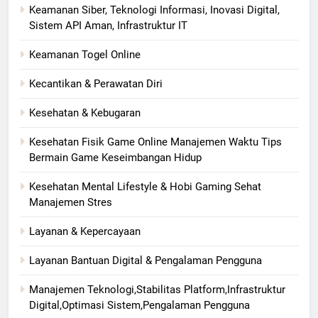
Keamanan Siber, Teknologi Informasi, Inovasi Digital,
Sistem API Aman, Infrastruktur IT
Keamanan Togel Online
Kecantikan & Perawatan Diri
Kesehatan & Kebugaran
Kesehatan Fisik Game Online Manajemen Waktu Tips
Bermain Game Keseimbangan Hidup
Kesehatan Mental Lifestyle & Hobi Gaming Sehat
Manajemen Stres
Layanan & Kepercayaan
Layanan Bantuan Digital & Pengalaman Pengguna
Manajemen Teknologi,Stabilitas Platform,Infrastruktur
Digital,Optimasi Sistem,Pengalaman Pengguna