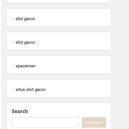
slot gacor
slot gacor
spaceman
situs slot gacor
Search
SEARCH