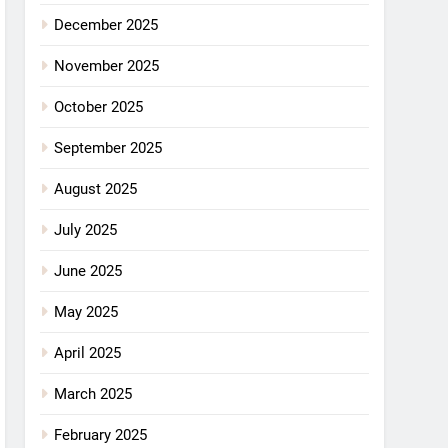
December 2025
November 2025
October 2025
September 2025
August 2025
July 2025
June 2025
May 2025
April 2025
March 2025
February 2025