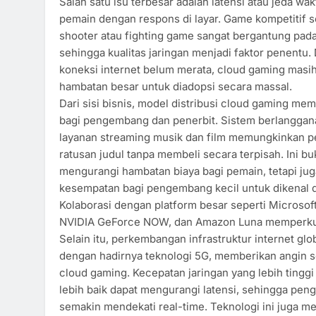
Salah satu isu terbesar adalah latensi atau jeda wak
pemain dengan respons di layar. Game kompetitif se
shooter atau fighting game sangat bergantung pad
sehingga kualitas jaringan menjadi faktor penentu.
koneksi internet belum merata, cloud gaming mas
hambatan besar untuk diadopsi secara massal.
Dari sisi bisnis, model distribusi cloud gaming me
bagi pengembang dan penerbit. Sistem berlanggan
layanan streaming musik dan film memungkinkan 
ratusan judul tanpa membeli secara terpisah. Ini b
mengurangi hambatan biaya bagi pemain, tetapi j
kesempatan bagi pengembang kecil untuk dikenal di
Kolaborasi dengan platform besar seperti Microso
NVIDIA GeForce NOW, dan Amazon Luna memperkua
Selain itu, perkembangan infrastruktur internet gl
dengan hadirnya teknologi 5G, memberikan angin 
cloud gaming. Kecepatan jaringan yang lebih tinggi 
lebih baik dapat mengurangi latensi, sehingga pe
semakin mendekati real-time. Teknologi ini juga m