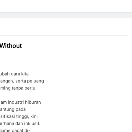
 Without
bah cara kita
tangan, serta peluang
aming tanpa perlu
lam industri hiburan
gantung pada
fikasi tinggi, kini
rhana dan inklusif.
game dapat di-