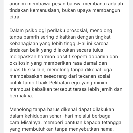
anonim membawa pesan bahwa membantu adalah
tindakan kemanusiaan, bukan upaya membangun
citra.
Dalam psikologi perilaku prososial, menolong
tanpa pamrih sering dikaitkan dengan tingkat
kebahagiaan yang lebih tinggi.Hal ini karena
tindakan baik yang dilakukan secara tulus
melepaskan hormon positif seperti dopamin dan
oksitosin yang memberikan rasa damai dan
puas.Di sisi lain, menolong tanpa dikenal juga
membebaskan seseorang dari tekanan sosial
untuk tampil baik.Pelibatan ego yang minim
membuat kebaikan tersebut terasa lebih jernih dan
bermakna.
Menolong tanpa harus dikenal dapat dilakukan
dalam kehidupan sehari-hari melalui berbagai
cara.Misalnya, memberi bantuan kepada tetangga
yang membutuhkan tanpa menyebutkan nama,