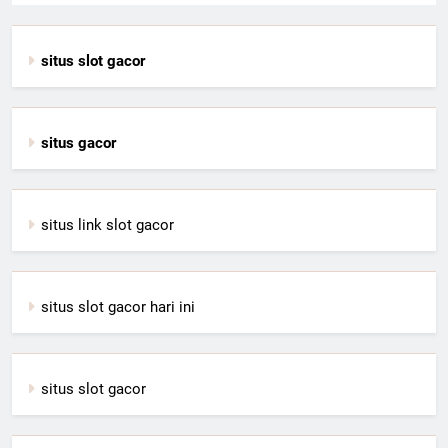
situs slot gacor
situs gacor
situs link slot gacor
situs slot gacor hari ini
situs slot gacor