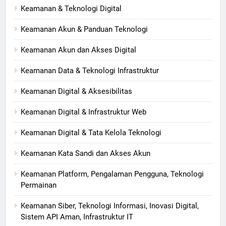
Keamanan & Teknologi Digital
Keamanan Akun & Panduan Teknologi
Keamanan Akun dan Akses Digital
Keamanan Data & Teknologi Infrastruktur
Keamanan Digital & Aksesibilitas
Keamanan Digital & Infrastruktur Web
Keamanan Digital & Tata Kelola Teknologi
Keamanan Kata Sandi dan Akses Akun
Keamanan Platform, Pengalaman Pengguna, Teknologi
Permainan
Keamanan Siber, Teknologi Informasi, Inovasi Digital,
Sistem API Aman, Infrastruktur IT