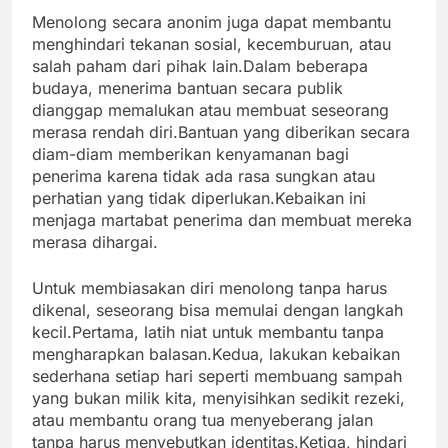
Menolong secara anonim juga dapat membantu
menghindari tekanan sosial, kecemburuan, atau
salah paham dari pihak lain.Dalam beberapa
budaya, menerima bantuan secara publik
dianggap memalukan atau membuat seseorang
merasa rendah diri.Bantuan yang diberikan secara
diam-diam memberikan kenyamanan bagi
penerima karena tidak ada rasa sungkan atau
perhatian yang tidak diperlukan.Kebaikan ini
menjaga martabat penerima dan membuat mereka
merasa dihargai.
Untuk membiasakan diri menolong tanpa harus
dikenal, seseorang bisa memulai dengan langkah
kecil.Pertama, latih niat untuk membantu tanpa
mengharapkan balasan.Kedua, lakukan kebaikan
sederhana setiap hari seperti membuang sampah
yang bukan milik kita, menyisihkan sedikit rezeki,
atau membantu orang tua menyeberang jalan
tanpa harus menyebutkan identitas.Ketiga, hindari