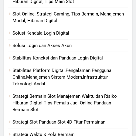
Hiburan Digital, Tips Main Slot
Slot Online, Strategi Gaming, Tips Bermain, Manajemen
Modal, Hiburan Digital
Solusi Kendala Login Digital
Solusi Login dan Akses Akun
Stabilitas Koneksi dan Panduan Login Digital
Stabilitas Platform Digital,Pengalaman Pengguna
Online,Manajemen Sistem Modern,Infrastruktur
Teknologi Andal
Strategi Bermain Slot Manajemen Waktu dan Risiko
Hiburan Digital Tips Pemula Judi Online Panduan
Bermain Slot
Strategi Slot Panduan Slot 4D Fitur Permainan
Strategi Waktu & Pola Bermain