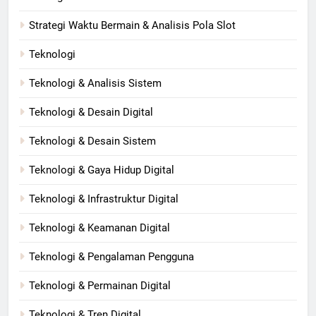
Strategi Waktu Bermain & Analisis Pola Slot
Teknologi
Teknologi & Analisis Sistem
Teknologi & Desain Digital
Teknologi & Desain Sistem
Teknologi & Gaya Hidup Digital
Teknologi & Infrastruktur Digital
Teknologi & Keamanan Digital
Teknologi & Pengalaman Pengguna
Teknologi & Permainan Digital
Teknologi & Tren Digital