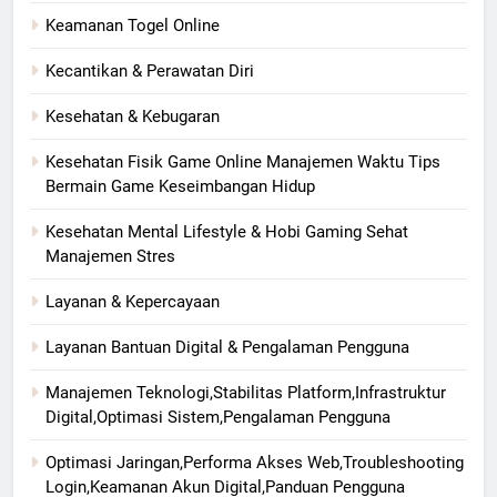
Keamanan Togel Online
Kecantikan & Perawatan Diri
Kesehatan & Kebugaran
Kesehatan Fisik Game Online Manajemen Waktu Tips
Bermain Game Keseimbangan Hidup
Kesehatan Mental Lifestyle & Hobi Gaming Sehat
Manajemen Stres
Layanan & Kepercayaan
Layanan Bantuan Digital & Pengalaman Pengguna
Manajemen Teknologi,Stabilitas Platform,Infrastruktur
Digital,Optimasi Sistem,Pengalaman Pengguna
Optimasi Jaringan,Performa Akses Web,Troubleshooting
Login,Keamanan Akun Digital,Panduan Pengguna