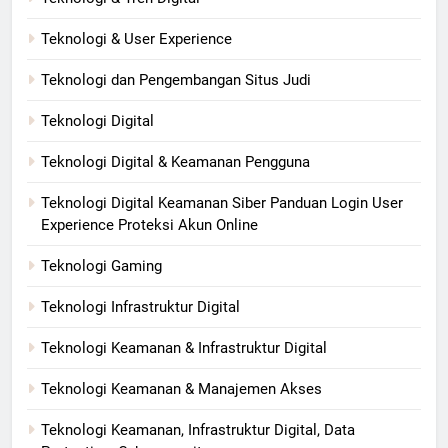
Teknologi & User Experience
Teknologi dan Pengembangan Situs Judi
Teknologi Digital
Teknologi Digital & Keamanan Pengguna
Teknologi Digital Keamanan Siber Panduan Login User
Experience Proteksi Akun Online
Teknologi Gaming
Teknologi Infrastruktur Digital
Teknologi Keamanan & Infrastruktur Digital
Teknologi Keamanan & Manajemen Akses
Teknologi Keamanan, Infrastruktur Digital, Data