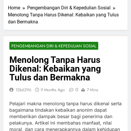
Home
Pengembangan Diri & Kepedulian Sosial
Menolong Tanpa Harus Dikenal: Kebaikan yang Tulus
dan Bermakna
PENGEMBANGAN DIRI & KEPEDULIAN SOSIAL
Menolong Tanpa Harus
Dikenal: Kebaikan yang
Tulus dan Bermakna
0
12b6296
9 Months Ago
7 Mins
Pelajari makna menolong tanpa harus dikenal serta
bagaimana tindakan kebaikan anonim dapat
memberikan dampak besar bagi penerima dan
pelakunya. Artikel ini membahas manfaat, nilai
moral, dan cara menerapkannya dalam kehidupan