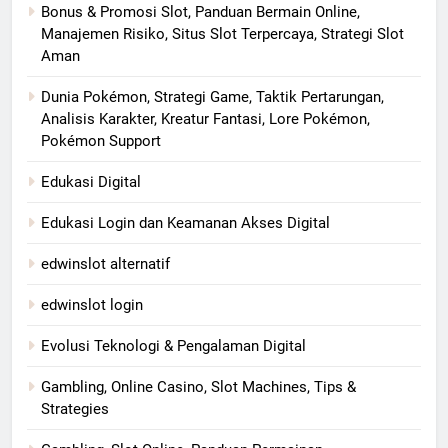
Bonus & Promosi Slot, Panduan Bermain Online,
Manajemen Risiko, Situs Slot Terpercaya, Strategi Slot
Aman
Dunia Pokémon, Strategi Game, Taktik Pertarungan,
Analisis Karakter, Kreatur Fantasi, Lore Pokémon,
Pokémon Support
Edukasi Digital
Edukasi Login dan Keamanan Akses Digital
edwinslot alternatif
edwinslot login
Evolusi Teknologi & Pengalaman Digital
Gambling, Online Casino, Slot Machines, Tips &
Strategies