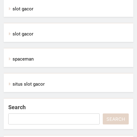
slot gacor
slot gacor
spaceman
situs slot gacor
Search
SEARCH