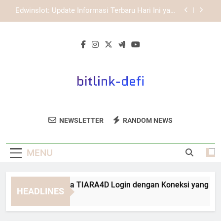
Skip
EDWINSLOT Login melalui Browser Mobile untuk
to
Pengalaman Lebih Efisien
content
Login Edwinslot dan Solusi Saat Halaman Tidak
Bisa Dibuka dengan Langkah yang Aman dan
Terarah
Panduan Membuka TIARA4D Login dengan
Koneksi yang Stabil
Edwinslot: Update Informasi Terbaru Hari Ini yang
Perlu Diketahui Pengguna
EDWINSLOT Login melalui Browser Mobile untuk
Pengalaman Lebih Efisien
Bitlink Defi
Dapatkan Informasi Terbaru Seputar Dunia
Login Edwinslot dan Solusi Saat Halaman Tidak
NEWSLETTER
RANDOM NEWS
Bisa Dibuka dengan Langkah yang Aman dan
DeFi Di Bitlink Defi.
Terarah
MENU
nduan Membuka TIARA4D Login dengan Koneksi yang Stabil
HEADLINES
Weeks Ago