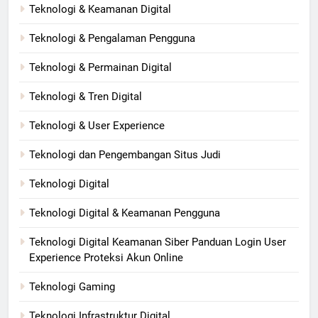
Teknologi & Keamanan Digital
Teknologi & Pengalaman Pengguna
Teknologi & Permainan Digital
Teknologi & Tren Digital
Teknologi & User Experience
Teknologi dan Pengembangan Situs Judi
Teknologi Digital
Teknologi Digital & Keamanan Pengguna
Teknologi Digital Keamanan Siber Panduan Login User
Experience Proteksi Akun Online
Teknologi Gaming
Teknologi Infrastruktur Digital