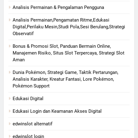
Analisis Permainan & Pengalaman Pengguna
Analisis Permainan,Pengamatan Ritme,Edukasi
Digital,Perilaku Mesin,Studi Pola,Sesi Berulang,Strategi
Observatif
Bonus & Promosi Slot, Panduan Bermain Online,
Manajemen Risiko, Situs Slot Terpercaya, Strategi Slot
Aman
Dunia Pokémon, Strategi Game, Taktik Pertarungan,
Analisis Karakter, Kreatur Fantasi, Lore Pokémon,
Pokémon Support
Edukasi Digital
Edukasi Login dan Keamanan Akses Digital
edwinslot alternatif
edwinslot login