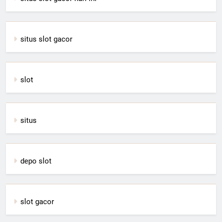
situs slot gacor
slot
situs
depo slot
slot gacor