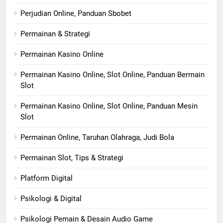
Perjudian Online, Panduan Sbobet
Permainan & Strategi
Permainan Kasino Online
Permainan Kasino Online, Slot Online, Panduan Bermain
Slot
Permainan Kasino Online, Slot Online, Panduan Mesin
Slot
Permainan Online, Taruhan Olahraga, Judi Bola
Permainan Slot, Tips & Strategi
Platform Digital
Psikologi & Digital
Psikologi Pemain & Desain Audio Game