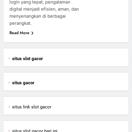
login yang tepat, pengalaman
digital menjadi efisien, aman, dan
menyenangkan di berbagai
perangkat.
Read More
situs slot gacor
situs gacor
situs link slot gacor
situs slot gacor hari ini