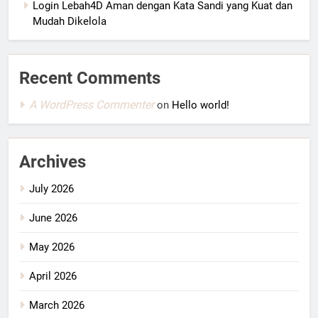
Login Lebah4D Aman dengan Kata Sandi yang Kuat dan
Mudah Dikelola
Recent Comments
A WordPress Commenter
on
Hello world!
Archives
July 2026
June 2026
May 2026
April 2026
March 2026