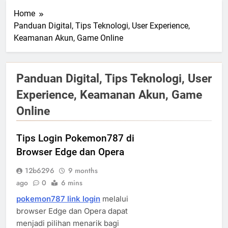
Home
Panduan Digital, Tips Teknologi, User Experience,
Keamanan Akun, Game Online
Panduan Digital, Tips Teknologi, User
Experience, Keamanan Akun, Game
Online
Tips Login Pokemon787 di
Browser Edge dan Opera
12b6296
9 months
ago
0
6 mins
pokemon787 link login
melalui
browser Edge dan Opera dapat
menjadi pilihan menarik bagi