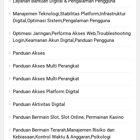
Layanan Bantuan Digital & Pengalaman Pengguna
Manajemen Teknologi,Stabilitas Platform,Infrastruktur
Digital,Optimasi Sistem,Pengalaman Pengguna
Optimasi Jaringan,Performa Akses Web,Troubleshooting
Login,Keamanan Akun Digital,Panduan Pengguna
Panduan Akses
Panduan Akses Multi Perangkat
Panduan Akses Multi-Perangkat
Panduan Akses Platform Digital
Panduan Aktivitas Digital
Panduan Bermain Slot, Slot Online, Permainan Kasino
Panduan Bermain Terarah,Manajemen Risiko dan
Kebiasaan,Kontrol Waktu & Anggaran,Psikologi