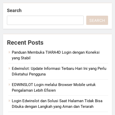
Search
SEARCH
Recent Posts
Panduan Membuka TIARA4D Login dengan Koneksi
yang Stabil
Edwinslot: Update Informasi Terbaru Hari Ini yang Perlu
Diketahui Pengguna
EDWINSLOT Login melalui Browser Mobile untuk
Pengalaman Lebih Efisien
Login Edwinslot dan Solusi Saat Halaman Tidak Bisa
Dibuka dengan Langkah yang Aman dan Terarah