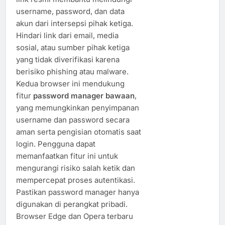
username, password, dan data
akun dari intersepsi pihak ketiga.
Hindari link dari email, media
sosial, atau sumber pihak ketiga
yang tidak diverifikasi karena
berisiko phishing atau malware.
Kedua browser ini mendukung
fitur
password manager bawaan
,
yang memungkinkan penyimpanan
username dan password secara
aman serta pengisian otomatis saat
login. Pengguna dapat
memanfaatkan fitur ini untuk
mengurangi risiko salah ketik dan
mempercepat proses autentikasi.
Pastikan password manager hanya
digunakan di perangkat pribadi.
Browser Edge dan Opera terbaru