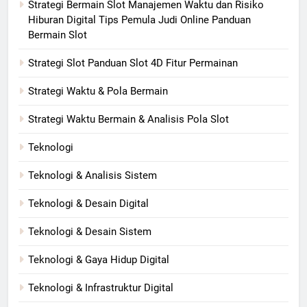
Strategi Bermain Slot Manajemen Waktu dan Risiko
Hiburan Digital Tips Pemula Judi Online Panduan
Bermain Slot
Strategi Slot Panduan Slot 4D Fitur Permainan
Strategi Waktu & Pola Bermain
Strategi Waktu Bermain & Analisis Pola Slot
Teknologi
Teknologi & Analisis Sistem
Teknologi & Desain Digital
Teknologi & Desain Sistem
Teknologi & Gaya Hidup Digital
Teknologi & Infrastruktur Digital