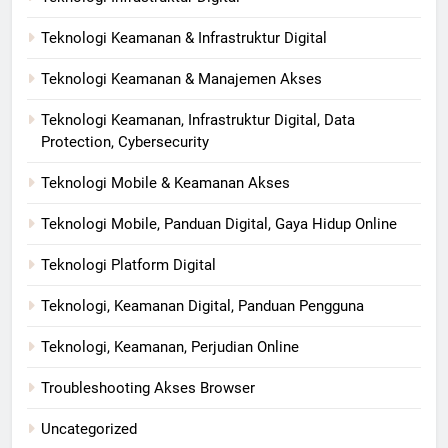
Teknologi Keamanan & Infrastruktur Digital
Teknologi Keamanan & Manajemen Akses
Teknologi Keamanan, Infrastruktur Digital, Data
Protection, Cybersecurity
Teknologi Mobile & Keamanan Akses
Teknologi Mobile, Panduan Digital, Gaya Hidup Online
Teknologi Platform Digital
Teknologi, Keamanan Digital, Panduan Pengguna
Teknologi, Keamanan, Perjudian Online
Troubleshooting Akses Browser
Uncategorized