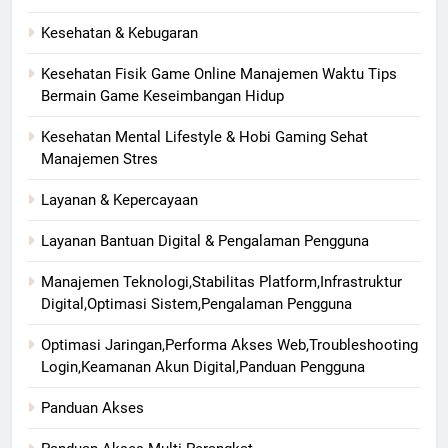
Kesehatan & Kebugaran
Kesehatan Fisik Game Online Manajemen Waktu Tips
Bermain Game Keseimbangan Hidup
Kesehatan Mental Lifestyle & Hobi Gaming Sehat
Manajemen Stres
Layanan & Kepercayaan
Layanan Bantuan Digital & Pengalaman Pengguna
Manajemen Teknologi,Stabilitas Platform,Infrastruktur
Digital,Optimasi Sistem,Pengalaman Pengguna
Optimasi Jaringan,Performa Akses Web,Troubleshooting
Login,Keamanan Akun Digital,Panduan Pengguna
Panduan Akses