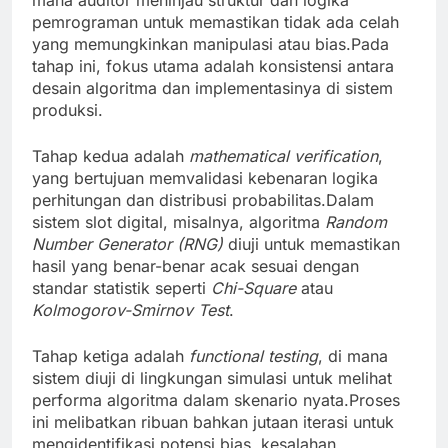
mana auditor meninjau struktur dan logika
pemrograman untuk memastikan tidak ada celah
yang memungkinkan manipulasi atau bias.Pada
tahap ini, fokus utama adalah konsistensi antara
desain algoritma dan implementasinya di sistem
produksi.
Tahap kedua adalah
mathematical verification
,
yang bertujuan memvalidasi kebenaran logika
perhitungan dan distribusi probabilitas.Dalam
sistem slot digital, misalnya, algoritma
Random
Number Generator (RNG)
diuji untuk memastikan
hasil yang benar-benar acak sesuai dengan
standar statistik seperti
Chi-Square
atau
Kolmogorov-Smirnov Test
.
Tahap ketiga adalah
functional testing
, di mana
sistem diuji di lingkungan simulasi untuk melihat
performa algoritma dalam skenario nyata.Proses
ini melibatkan ribuan bahkan jutaan iterasi untuk
mengidentifikasi potensi bias, kesalahan