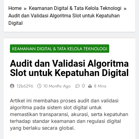
Home
Keamanan Digital & Tata Kelola Teknologi
Audit dan Validasi Algoritma Slot untuk Kepatuhan
Digital
KEAMANAN DIGITAL & TATA KELOLA TEKNOLOGI
Audit dan Validasi Algoritma
Slot untuk Kepatuhan Digital
0
12b6296
10 Months Ago
8 Mins
Artikel ini membahas proses audit dan validasi
algoritma pada sistem slot digital untuk
memastikan transparansi, akurasi, serta kepatuhan
terhadap standar keamanan dan regulasi digital
yang berlaku secara global.