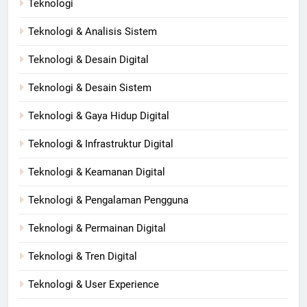
Teknologi
Teknologi & Analisis Sistem
Teknologi & Desain Digital
Teknologi & Desain Sistem
Teknologi & Gaya Hidup Digital
Teknologi & Infrastruktur Digital
Teknologi & Keamanan Digital
Teknologi & Pengalaman Pengguna
Teknologi & Permainan Digital
Teknologi & Tren Digital
Teknologi & User Experience