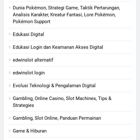
Dunia Pokémon, Strategi Game, Taktik Pertarungan,
Analisis Karakter, Kreatur Fantasi, Lore Pokémon,
Pokémon Support
Edukasi Digital
Edukasi Login dan Keamanan Akses Digital
edwinslot alternatif
edwinslot login
Evolusi Teknologi & Pengalaman Digital
Gambling, Online Casino, Slot Machines, Tips &
Strategies
Gambling, Slot Online, Panduan Permainan
Game & Hiburan