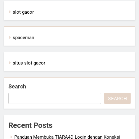
slot gacor
spaceman
situs slot gacor
Search
SEARCH
Recent Posts
Panduan Membuka TIARA4D Login dengan Koneksi