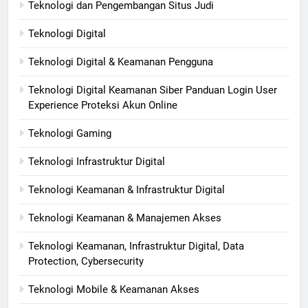
Teknologi dan Pengembangan Situs Judi
Teknologi Digital
Teknologi Digital & Keamanan Pengguna
Teknologi Digital Keamanan Siber Panduan Login User
Experience Proteksi Akun Online
Teknologi Gaming
Teknologi Infrastruktur Digital
Teknologi Keamanan & Infrastruktur Digital
Teknologi Keamanan & Manajemen Akses
Teknologi Keamanan, Infrastruktur Digital, Data
Protection, Cybersecurity
Teknologi Mobile & Keamanan Akses