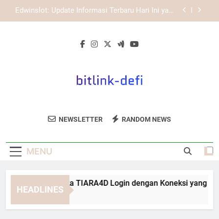
Skip
EDWINSLOT Login melalui Browser Mobile untuk
to
Pengalaman Lebih Efisien
content
Login Edwinslot dan Solusi Saat Halaman Tidak
Bisa Dibuka dengan Langkah yang Aman dan
Terarah
Panduan Membuka TIARA4D Login dengan
Koneksi yang Stabil
Edwinslot: Update Informasi Terbaru Hari Ini yang
Perlu Diketahui Pengguna
EDWINSLOT Login melalui Browser Mobile untuk
Pengalaman Lebih Efisien
Bitlink Defi
Dapatkan Informasi Terbaru Seputar Dunia
Login Edwinslot dan Solusi Saat Halaman Tidak
NEWSLETTER
RANDOM NEWS
Bisa Dibuka dengan Langkah yang Aman dan
DeFi Di Bitlink Defi.
Terarah
MENU
nduan Membuka TIARA4D Login dengan Koneksi yang Stabil
HEADLINES
Weeks Ago