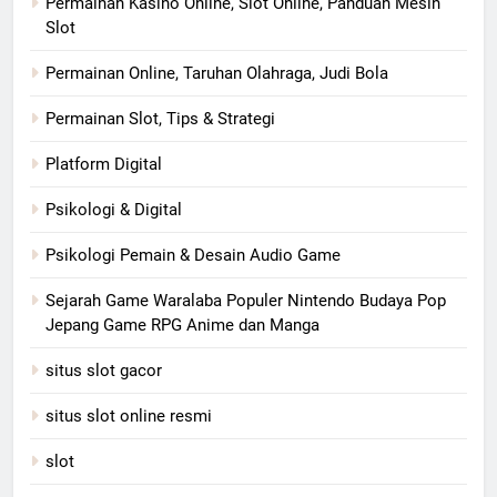
Permainan Kasino Online, Slot Online, Panduan Mesin
Slot
Permainan Online, Taruhan Olahraga, Judi Bola
Permainan Slot, Tips & Strategi
Platform Digital
Psikologi & Digital
Psikologi Pemain & Desain Audio Game
Sejarah Game Waralaba Populer Nintendo Budaya Pop
Jepang Game RPG Anime dan Manga
situs slot gacor
situs slot online resmi
slot