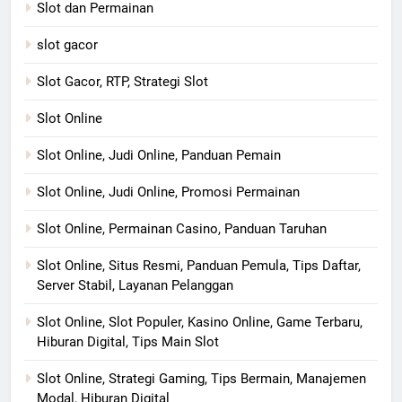
Slot dan Permainan
slot gacor
Slot Gacor, RTP, Strategi Slot
Slot Online
Slot Online, Judi Online, Panduan Pemain
Slot Online, Judi Online, Promosi Permainan
Slot Online, Permainan Casino, Panduan Taruhan
Slot Online, Situs Resmi, Panduan Pemula, Tips Daftar,
Server Stabil, Layanan Pelanggan
Slot Online, Slot Populer, Kasino Online, Game Terbaru,
Hiburan Digital, Tips Main Slot
Slot Online, Strategi Gaming, Tips Bermain, Manajemen
Modal, Hiburan Digital