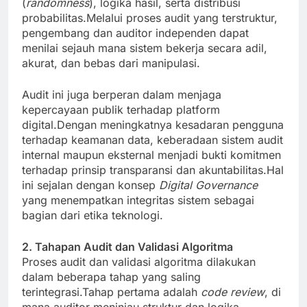
(
randomness
), logika hasil, serta distribusi
probabilitas.Melalui proses audit yang terstruktur,
pengembang dan auditor independen dapat
menilai sejauh mana sistem bekerja secara adil,
akurat, dan bebas dari manipulasi.
Audit ini juga berperan dalam menjaga
kepercayaan publik terhadap platform
digital.Dengan meningkatnya kesadaran pengguna
terhadap keamanan data, keberadaan sistem audit
internal maupun eksternal menjadi bukti komitmen
terhadap prinsip transparansi dan akuntabilitas.Hal
ini sejalan dengan konsep
Digital Governance
yang menempatkan integritas sistem sebagai
bagian dari etika teknologi.
2. Tahapan Audit dan Validasi Algoritma
Proses audit dan validasi algoritma dilakukan
dalam beberapa tahap yang saling
terintegrasi.Tahap pertama adalah
code review
, di