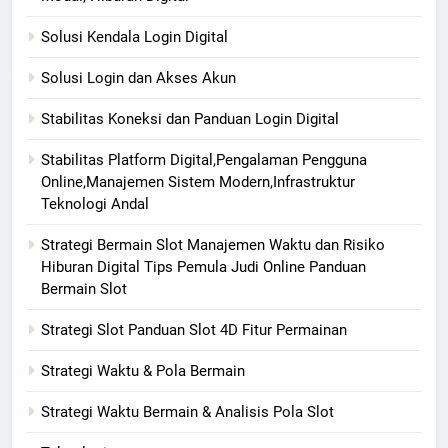
Solusi Kendala Login Digital
Solusi Login dan Akses Akun
Stabilitas Koneksi dan Panduan Login Digital
Stabilitas Platform Digital,Pengalaman Pengguna
Online,Manajemen Sistem Modern,Infrastruktur
Teknologi Andal
Strategi Bermain Slot Manajemen Waktu dan Risiko
Hiburan Digital Tips Pemula Judi Online Panduan
Bermain Slot
Strategi Slot Panduan Slot 4D Fitur Permainan
Strategi Waktu & Pola Bermain
Strategi Waktu Bermain & Analisis Pola Slot