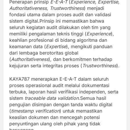
Penerapan prinsip
E-E-A-T
(
Experience, Expertise,
Authoritativeness, Trustworthiness
) menjadi
fondasi utama dalam proses audit dan validasi
sistem digital.Prinsip ini memastikan bahwa
seluruh kegiatan audit dilakukan oleh tim yang
memiliki pengalaman teknis tinggi (
Experience
),
keahlian profesional di bidang algoritma dan
keamanan data (
Expertise
), mengikuti panduan
dari lembaga berotoritas global
(
Authoritativeness
), dan berkomitmen terhadap
kejujuran serta integritas proses (
Trustworthiness
).
KAYA787 menerapkan E-E-A-T dalam seluruh
proses operasional audit melalui dokumentasi
terbuka, laporan hasil verifikasi independen, serta
sistem
traceable data validation
.Semua hasil
pengujian disimpan dengan tanda waktu digital
(
timestamp verification
) untuk memastikan
keaslian dokumen dan mencegah potensi
penyuntingan ulang oleh pihak yang tidak