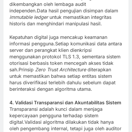
dikembangkan oleh lembaga audit
independen.Data hasil pengujian disimpan dalam
immutable ledger
untuk memastikan integritas
historis dan menghindari manipulasi hasil.
Kepatuhan digital juga mencakup keamanan
informasi pengguna.Setiap komunikasi data antara
server dan perangkat klien dienkripsi
menggunakan protokol TLS 1.3, sementara sistem
otorisasi berbasis token mencegah akses tidak
sah.Prinsip
Zero Trust Architecture
diterapkan
untuk memastikan bahwa setiap entitas sistem
harus diverifikasi terlebih dahulu sebelum dapat
berinteraksi dengan algoritma utama.
4. Validasi Transparansi dan Akuntabilitas Sistem
Transparansi adalah kunci dalam menjaga
kepercayaan pengguna terhadap sistem
digital.Validasi algoritma dilakukan tidak hanya
oleh pengembang internal, tetapi juga oleh auditor