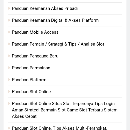
Panduan Keamanan Akses Pribadi
Panduan Keamanan Digital & Akses Platform
Panduan Mobile Access
Panduan Pemain / Strategi & Tips / Analisa Slot
Panduan Pengguna Baru
Panduan Permainan
Panduan Platform
Panduan Slot Online
Panduan Slot Online Situs Slot Terpercaya Tips Login
Aman Strategi Bermain Slot Game Slot Terbaru Sistem
Akses Cepat
Panduan Slot Online, Tips Akses Multi-Perangkat,