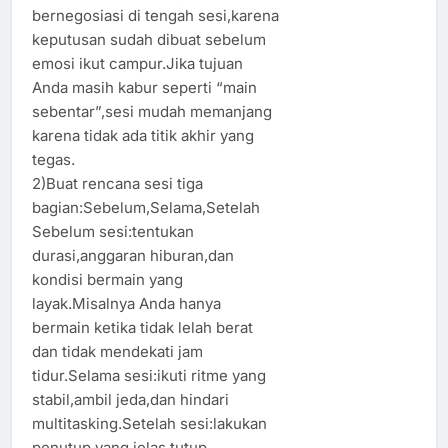
bernegosiasi di tengah sesi,karena
keputusan sudah dibuat sebelum
emosi ikut campur.Jika tujuan
Anda masih kabur seperti “main
sebentar”,sesi mudah memanjang
karena tidak ada titik akhir yang
tegas.
2)Buat rencana sesi tiga
bagian:Sebelum,Selama,Setelah
Sebelum sesi:tentukan
durasi,anggaran hiburan,dan
kondisi bermain yang
layak.Misalnya Anda hanya
bermain ketika tidak lelah berat
dan tidak mendekati jam
tidur.Selama sesi:ikuti ritme yang
stabil,ambil jeda,dan hindari
multitasking.Setelah sesi:lakukan
penutup yang jelas,tutup