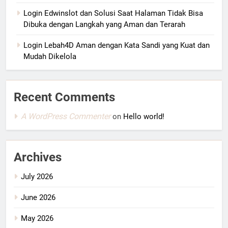
Login Edwinslot dan Solusi Saat Halaman Tidak Bisa
Dibuka dengan Langkah yang Aman dan Terarah
Login Lebah4D Aman dengan Kata Sandi yang Kuat dan
Mudah Dikelola
Recent Comments
A WordPress Commenter
on
Hello world!
Archives
July 2026
June 2026
May 2026