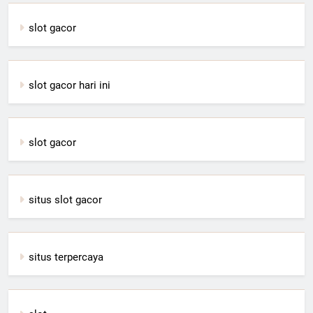
slot gacor
slot gacor hari ini
slot gacor
situs slot gacor
situs terpercaya