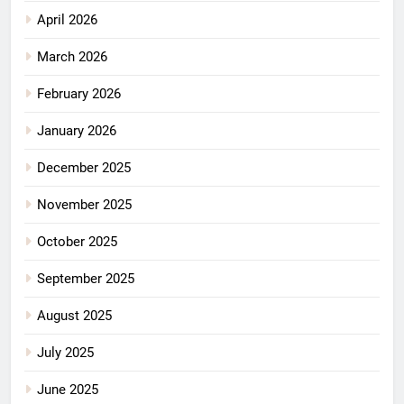
April 2026
March 2026
February 2026
January 2026
December 2025
November 2025
October 2025
September 2025
August 2025
July 2025
June 2025