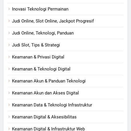
Inovasi Teknologi Permainan
Judi Online, Slot Online, Jackpot Progresif
Judi Online, Teknologi, Panduan
Judi Slot, Tips & Strategi
Keamanan & Privasi Digital
Keamanan & Teknologi Digital
Keamanan Akun & Panduan Teknologi
Keamanan Akun dan Akses Digital
Keamanan Data & Teknologi Infrastruktur
Keamanan Digital & Aksesibilitas
Keamanan Digital & Infrastruktur Web