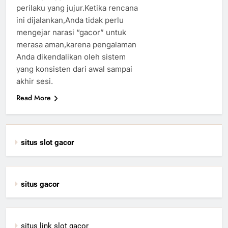
perilaku yang jujur.Ketika rencana
ini dijalankan,Anda tidak perlu
mengejar narasi “gacor” untuk
merasa aman,karena pengalaman
Anda dikendalikan oleh sistem
yang konsisten dari awal sampai
akhir sesi.
Read More
situs slot gacor
situs gacor
situs link slot gacor