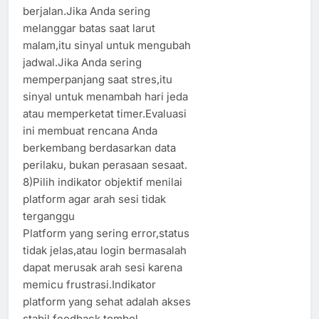
berjalan.Jika Anda sering
melanggar batas saat larut
malam,itu sinyal untuk mengubah
jadwal.Jika Anda sering
memperpanjang saat stres,itu
sinyal untuk menambah hari jeda
atau memperketat timer.Evaluasi
ini membuat rencana Anda
berkembang berdasarkan data
perilaku, bukan perasaan sesaat.
8)Pilih indikator objektif menilai
platform agar arah sesi tidak
terganggu
Platform yang sering error,status
tidak jelas,atau login bermasalah
dapat merusak arah sesi karena
memicu frustrasi.Indikator
platform yang sehat adalah akses
stabil,feedback tombol