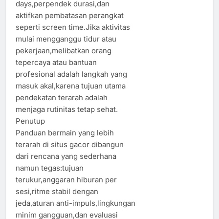
days,perpendek durasi,dan
aktifkan pembatasan perangkat
seperti screen time.Jika aktivitas
mulai mengganggu tidur atau
pekerjaan,melibatkan orang
tepercaya atau bantuan
profesional adalah langkah yang
masuk akal,karena tujuan utama
pendekatan terarah adalah
menjaga rutinitas tetap sehat.
Penutup
Panduan bermain yang lebih
terarah di situs gacor dibangun
dari rencana yang sederhana
namun tegas:tujuan
terukur,anggaran hiburan per
sesi,ritme stabil dengan
jeda,aturan anti-impuls,lingkungan
minim gangguan,dan evaluasi