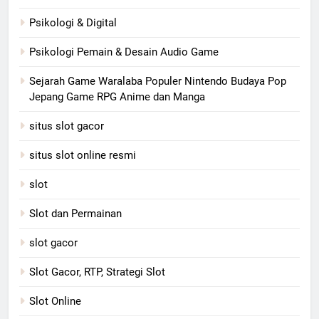
Psikologi & Digital
Psikologi Pemain & Desain Audio Game
Sejarah Game Waralaba Populer Nintendo Budaya Pop
Jepang Game RPG Anime dan Manga
situs slot gacor
situs slot online resmi
slot
Slot dan Permainan
slot gacor
Slot Gacor, RTP, Strategi Slot
Slot Online