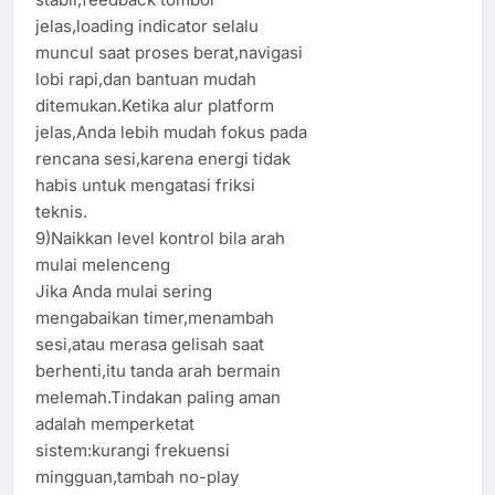
jelas,loading indicator selalu
muncul saat proses berat,navigasi
lobi rapi,dan bantuan mudah
ditemukan.Ketika alur platform
jelas,Anda lebih mudah fokus pada
rencana sesi,karena energi tidak
habis untuk mengatasi friksi
teknis.
9)Naikkan level kontrol bila arah
mulai melenceng
Jika Anda mulai sering
mengabaikan timer,menambah
sesi,atau merasa gelisah saat
berhenti,itu tanda arah bermain
melemah.Tindakan paling aman
adalah memperketat
sistem:kurangi frekuensi
mingguan,tambah no-play