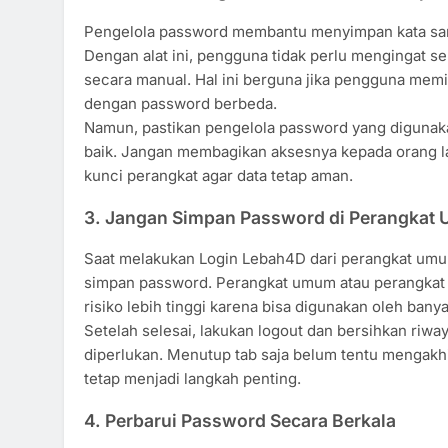
Pengelola password membantu menyimpan kata sand
Dengan alat ini, pengguna tidak perlu mengingat 
secara manual. Hal ini berguna jika pengguna memi
dengan password berbeda.
Namun, pastikan pengelola password yang digunak
baik. Jangan membagikan aksesnya kepada orang l
kunci perangkat agar data tetap aman.
3. Jangan Simpan Password di Perangkat
Saat melakukan Login Lebah4D dari perangkat umum,
simpan password. Perangkat umum atau perangkat
risiko lebih tinggi karena bisa digunakan oleh bany
Setelah selesai, lakukan logout dan bersihkan riway
diperlukan. Menutup tab saja belum tentu mengakhi
tetap menjadi langkah penting.
4. Perbarui Password Secara Berkala