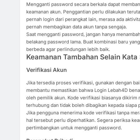
Mengganti password secara berkala dapat memban
keamanan akun. Penggantian perlu dilakukan terut
pernah login dari perangkat lain, merasa ada aktivita
pernah membagikan data akun tanpa sengaja.
Saat mengganti password, jangan hanya menambah
belakang password lama. Buat kombinasi baru yan
berbeda agar perlindungan lebih baik.
Keamanan Tambahan Selain Kata 
Verifikasi Akun
Jika tersedia proses verifikasi, gunakan dengan baik
membantu memastikan bahwa Login Lebah4D benar
oleh pemilik akun. Kode verifikasi biasanya dikirim
terhubung dan tidak boleh dibagikan kepada siapa 
Jika pengguna menerima kode verifikasi tanpa mer
hal tersebut perlu diperhatikan. Segera periksa k
pertimbangkan untuk mengganti password.