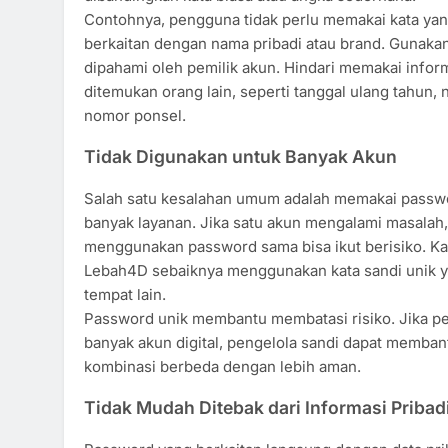
Contohnya, pengguna tidak perlu memakai kata yang
berkaitan dengan nama pribadi atau brand. Gunaka
dipahami oleh pemilik akun. Hindari memakai info
ditemukan orang lain, seperti tanggal ulang tahun, 
nomor ponsel.
Tidak Digunakan untuk Banyak Akun
Salah satu kesalahan umum adalah memakai passw
banyak layanan. Jika satu akun mengalami masalah,
menggunakan password sama bisa ikut berisiko. Kar
Lebah4D sebaiknya menggunakan kata sandi unik ya
tempat lain.
Password unik membantu membatasi risiko. Jika p
banyak akun digital, pengelola sandi dapat memb
kombinasi berbeda dengan lebih aman.
Tidak Mudah Ditebak dari Informasi Pribad