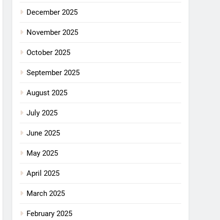
December 2025
November 2025
October 2025
September 2025
August 2025
July 2025
June 2025
May 2025
April 2025
March 2025
February 2025