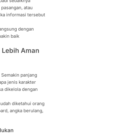
badi sebaiknya
a pasangan, atau
ika informasi tersebut
langsung dengan
makin baik
 Lebih Aman
. Semakin panjang
pa jenis karakter
sa dikelola dengan
udah diketahui orang
oard, angka berulang,
rlukan