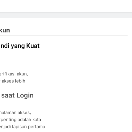
kun
ndi yang Kuat
rifikasi akun,
 akses lebih
 saat Login
halaman akses,
rpenting adalah kata
njadi lapisan pertama