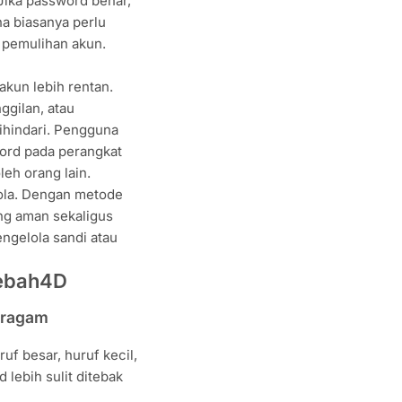
Jika password benar,
na biasanya perlu
 pemulihan akun.
kun lebih rentan.
ggilan, atau
ihindari. Pengguna
word pada perangkat
eh orang lain.
elola. Dengan metode
ng aman sekaligus
ngelola sandi atau
Lebah4D
eragam
f besar, huruf kecil,
lebih sulit ditebak