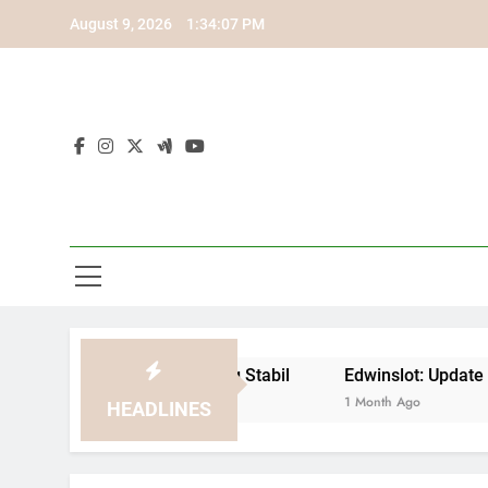
Skip
August 9, 2026
1:34:08 PM
to
content
Bitl
Dapatkan I
an Koneksi yang Stabil
Edwinslot: Update Informasi Te
1 Month Ago
HEADLINES