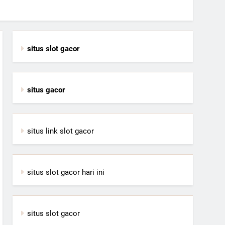
situs slot gacor
situs gacor
situs link slot gacor
situs slot gacor hari ini
situs slot gacor