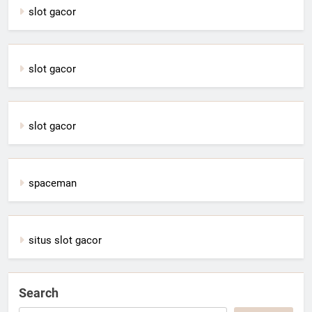
slot gacor
slot gacor
slot gacor
spaceman
situs slot gacor
Search