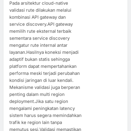
Pada arsitektur cloud-native
validasi rute dilakukan melalui
kombinasi API gateway dan
service discovery.API gateway
memilih rute eksternal terbaik
sementara service discovery
mengatur rute internal antar
layanan.Hasilnya koneksi menjadi
adaptif bukan statis sehingga
platform dapat mempertahankan
performa meski terjadi perubahan
kondisi jaringan di luar kendali.
Mekanisme validasi juga berperan
penting dalam multi region
deployment.Jika satu region
mengalami peningkatan latency
sistem harus segera memindahkan
trafik ke region lain tanpa
memutus sesi.Validasi memastikan