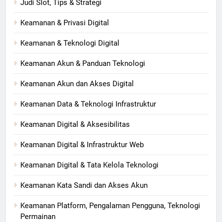
Judi Slot, Tips & Strategi
Keamanan & Privasi Digital
Keamanan & Teknologi Digital
Keamanan Akun & Panduan Teknologi
Keamanan Akun dan Akses Digital
Keamanan Data & Teknologi Infrastruktur
Keamanan Digital & Aksesibilitas
Keamanan Digital & Infrastruktur Web
Keamanan Digital & Tata Kelola Teknologi
Keamanan Kata Sandi dan Akses Akun
Keamanan Platform, Pengalaman Pengguna, Teknologi
Permainan