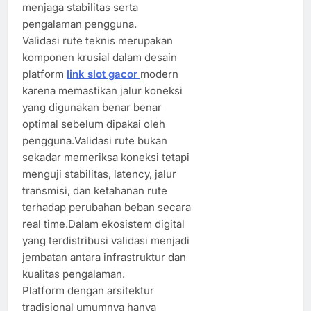
menjaga stabilitas serta
pengalaman pengguna.
Validasi rute teknis merupakan
komponen krusial dalam desain
platform
link slot gacor
modern
karena memastikan jalur koneksi
yang digunakan benar benar
optimal sebelum dipakai oleh
pengguna.Validasi rute bukan
sekadar memeriksa koneksi tetapi
menguji stabilitas, latency, jalur
transmisi, dan ketahanan rute
terhadap perubahan beban secara
real time.Dalam ekosistem digital
yang terdistribusi validasi menjadi
jembatan antara infrastruktur dan
kualitas pengalaman.
Platform dengan arsitektur
tradisional umumnya hanya