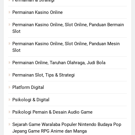
Permainan & Strategi
Permainan Kasino Online
Permainan Kasino Online, Slot Online, Panduan Bermain
Slot
Permainan Kasino Online, Slot Online, Panduan Mesin
Slot
Permainan Online, Taruhan Olahraga, Judi Bola
Permainan Slot, Tips & Strategi
Platform Digital
Psikologi & Digital
Psikologi Pemain & Desain Audio Game
Sejarah Game Waralaba Populer Nintendo Budaya Pop
Jepang Game RPG Anime dan Manga