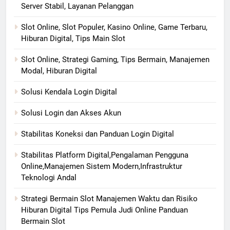
Server Stabil, Layanan Pelanggan
Slot Online, Slot Populer, Kasino Online, Game Terbaru,
Hiburan Digital, Tips Main Slot
Slot Online, Strategi Gaming, Tips Bermain, Manajemen
Modal, Hiburan Digital
Solusi Kendala Login Digital
Solusi Login dan Akses Akun
Stabilitas Koneksi dan Panduan Login Digital
Stabilitas Platform Digital,Pengalaman Pengguna
Online,Manajemen Sistem Modern,Infrastruktur
Teknologi Andal
Strategi Bermain Slot Manajemen Waktu dan Risiko
Hiburan Digital Tips Pemula Judi Online Panduan
Bermain Slot