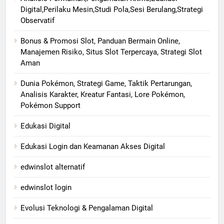
Digital,Perilaku Mesin,Studi Pola,Sesi Berulang,Strategi
Observatif
Bonus & Promosi Slot, Panduan Bermain Online,
Manajemen Risiko, Situs Slot Terpercaya, Strategi Slot
Aman
Dunia Pokémon, Strategi Game, Taktik Pertarungan,
Analisis Karakter, Kreatur Fantasi, Lore Pokémon,
Pokémon Support
Edukasi Digital
Edukasi Login dan Keamanan Akses Digital
edwinslot alternatif
edwinslot login
Evolusi Teknologi & Pengalaman Digital