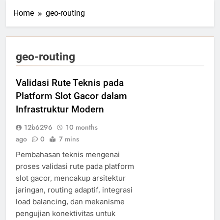
Home
geo-routing
geo-routing
Validasi Rute Teknis pada
Platform Slot Gacor dalam
Infrastruktur Modern
12b6296
10 months
ago
0
7 mins
Pembahasan teknis mengenai
proses validasi rute pada platform
slot gacor, mencakup arsitektur
jaringan, routing adaptif, integrasi
load balancing, dan mekanisme
pengujian konektivitas untuk