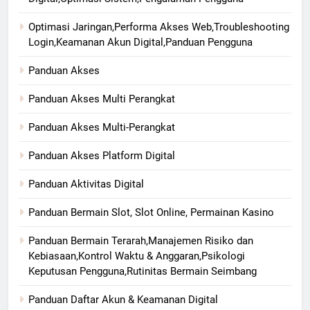
Optimasi Jaringan,Performa Akses Web,Troubleshooting
Login,Keamanan Akun Digital,Panduan Pengguna
Panduan Akses
Panduan Akses Multi Perangkat
Panduan Akses Multi-Perangkat
Panduan Akses Platform Digital
Panduan Aktivitas Digital
Panduan Bermain Slot, Slot Online, Permainan Kasino
Panduan Bermain Terarah,Manajemen Risiko dan
Kebiasaan,Kontrol Waktu & Anggaran,Psikologi
Keputusan Pengguna,Rutinitas Bermain Seimbang
Panduan Daftar Akun & Keamanan Digital