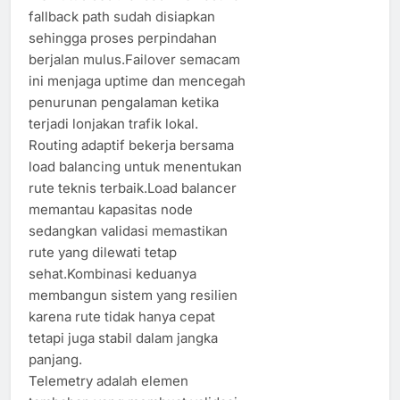
fallback path sudah disiapkan
sehingga proses perpindahan
berjalan mulus.Failover semacam
ini menjaga uptime dan mencegah
penurunan pengalaman ketika
terjadi lonjakan trafik lokal.
Routing adaptif bekerja bersama
load balancing untuk menentukan
rute teknis terbaik.Load balancer
memantau kapasitas node
sedangkan validasi memastikan
rute yang dilewati tetap
sehat.Kombinasi keduanya
membangun sistem yang resilien
karena rute tidak hanya cepat
tetapi juga stabil dalam jangka
panjang.
Telemetry adalah elemen