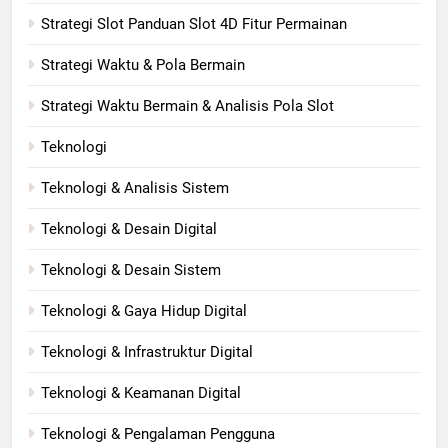
Strategi Slot Panduan Slot 4D Fitur Permainan
Strategi Waktu & Pola Bermain
Strategi Waktu Bermain & Analisis Pola Slot
Teknologi
Teknologi & Analisis Sistem
Teknologi & Desain Digital
Teknologi & Desain Sistem
Teknologi & Gaya Hidup Digital
Teknologi & Infrastruktur Digital
Teknologi & Keamanan Digital
Teknologi & Pengalaman Pengguna