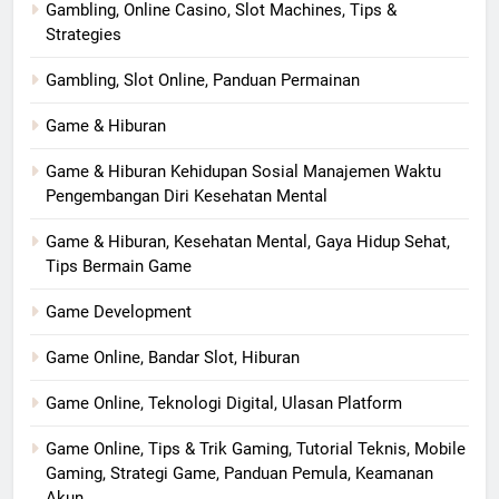
Gambling, Online Casino, Slot Machines, Tips &
Strategies
Gambling, Slot Online, Panduan Permainan
Game & Hiburan
Game & Hiburan Kehidupan Sosial Manajemen Waktu
Pengembangan Diri Kesehatan Mental
Game & Hiburan, Kesehatan Mental, Gaya Hidup Sehat,
Tips Bermain Game
Game Development
Game Online, Bandar Slot, Hiburan
Game Online, Teknologi Digital, Ulasan Platform
Game Online, Tips & Trik Gaming, Tutorial Teknis, Mobile
Gaming, Strategi Game, Panduan Pemula, Keamanan
Akun