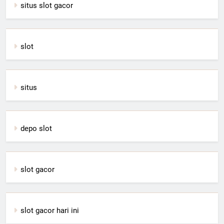
situs slot gacor
slot
situs
depo slot
slot gacor
slot gacor hari ini