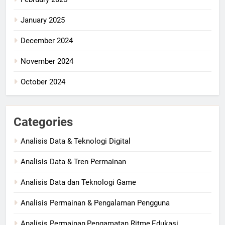
January 2025
December 2024
November 2024
October 2024
Categories
Analisis Data & Teknologi Digital
Analisis Data & Tren Permainan
Analisis Data dan Teknologi Game
Analisis Permainan & Pengalaman Pengguna
Analisis Permainan,Pengamatan Ritme,Edukasi