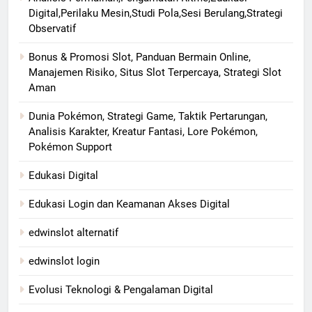
Digital,Perilaku Mesin,Studi Pola,Sesi Berulang,Strategi
Observatif
Bonus & Promosi Slot, Panduan Bermain Online,
Manajemen Risiko, Situs Slot Terpercaya, Strategi Slot
Aman
Dunia Pokémon, Strategi Game, Taktik Pertarungan,
Analisis Karakter, Kreatur Fantasi, Lore Pokémon,
Pokémon Support
Edukasi Digital
Edukasi Login dan Keamanan Akses Digital
edwinslot alternatif
edwinslot login
Evolusi Teknologi & Pengalaman Digital