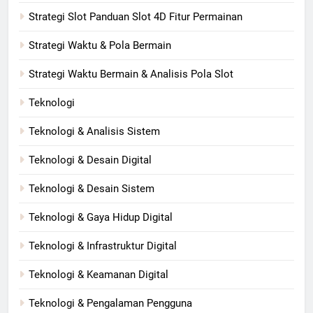
Strategi Slot Panduan Slot 4D Fitur Permainan
Strategi Waktu & Pola Bermain
Strategi Waktu Bermain & Analisis Pola Slot
Teknologi
Teknologi & Analisis Sistem
Teknologi & Desain Digital
Teknologi & Desain Sistem
Teknologi & Gaya Hidup Digital
Teknologi & Infrastruktur Digital
Teknologi & Keamanan Digital
Teknologi & Pengalaman Pengguna