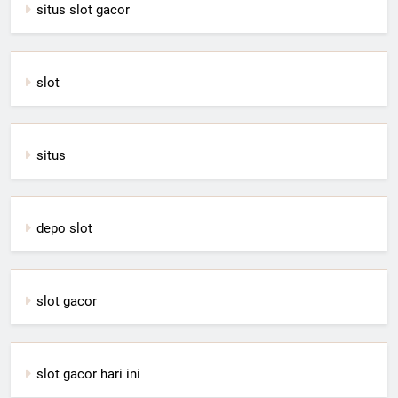
situs slot gacor
slot
situs
depo slot
slot gacor
slot gacor hari ini