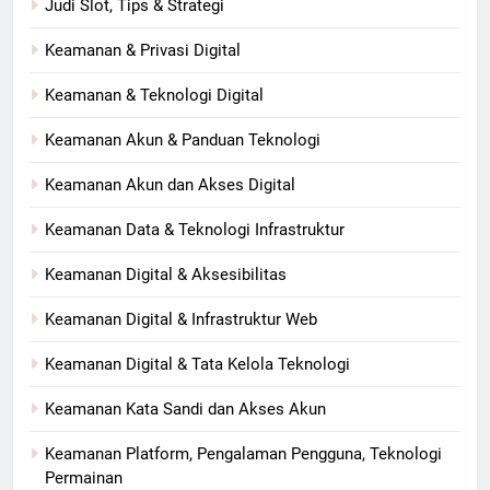
Judi Slot, Tips & Strategi
Keamanan & Privasi Digital
Keamanan & Teknologi Digital
Keamanan Akun & Panduan Teknologi
Keamanan Akun dan Akses Digital
Keamanan Data & Teknologi Infrastruktur
Keamanan Digital & Aksesibilitas
Keamanan Digital & Infrastruktur Web
Keamanan Digital & Tata Kelola Teknologi
Keamanan Kata Sandi dan Akses Akun
Keamanan Platform, Pengalaman Pengguna, Teknologi
Permainan