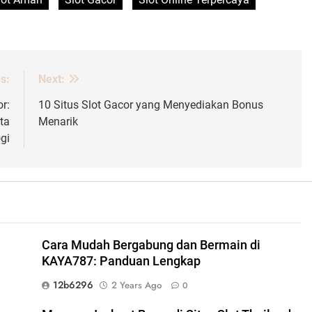
s:
Next:
r:
10 Situs Slot Gacor yang Menyediakan Bonus
ta
Menarik
gi
Cara Mudah Bergabung dan Bermain di
KAYA787: Panduan Lengkap
12b6296
2 Years Ago
0