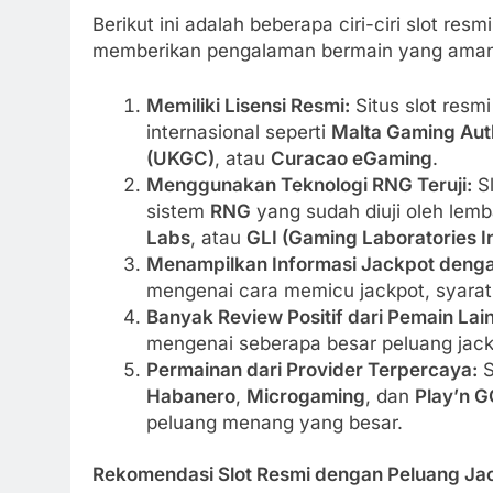
Berikut ini adalah beberapa ciri-ciri slot res
memberikan pengalaman bermain yang aman 
Memiliki Lisensi Resmi:
Situs slot resm
internasional seperti
Malta Gaming Aut
(UKGC)
, atau
Curacao eGaming
.
Menggunakan Teknologi RNG Teruji:
Sl
sistem
RNG
yang sudah diuji oleh le
Labs
, atau
GLI (Gaming Laboratories In
Menampilkan Informasi Jackpot denga
mengenai cara memicu jackpot, syarat
Banyak Review Positif dari Pemain Lain
mengenai seberapa besar peluang jackpo
Permainan dari Provider Terpercaya:
S
Habanero
,
Microgaming
, dan
Play’n G
peluang menang yang besar.
Rekomendasi Slot Resmi dengan Peluang Jac