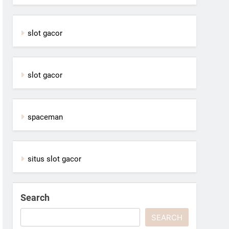
slot gacor
slot gacor
spaceman
situs slot gacor
Search
SEARCH