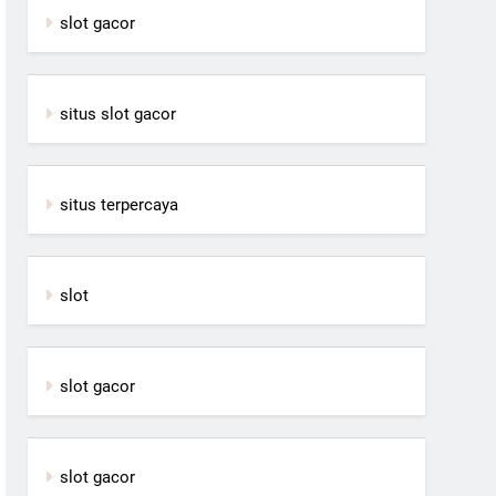
slot gacor
situs slot gacor
situs terpercaya
slot
slot gacor
slot gacor