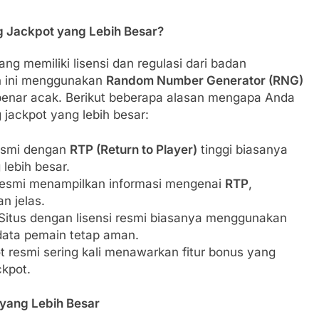
 Jackpot yang Lebih Besar?
ang memiliki lisensi dan regulasi dari badan
an ini menggunakan
Random Number Generator (RNG)
benar acak. Berikut beberapa alasan mengapa Anda
 jackpot yang lebih besar:
esmi dengan
RTP (Return to Player)
tinggi biasanya
lebih besar.
resmi menampilkan informasi mengenai
RTP
,
an jelas.
Situs dengan lisensi resmi biasanya menggunakan
ata pemain tetap aman.
t resmi sering kali menawarkan fitur bonus yang
kpot.
 yang Lebih Besar