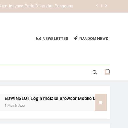
Hari Ini yang Perlu Diketahui Pengguna
obile untuk Pengalaman Lebih Efisien
dengan Langkah yang Aman dan Terarah
NEWSLETTER
RANDOM NEWS
4D Login dengan Koneksi yang Stabil
Hari Ini yang Perlu Diketahui Pengguna
obile untuk Pengalaman Lebih Efisien
dengan Langkah yang Aman dan Terarah
 Login melalui Browser Mobile untuk Pengalaman Lebih Efis