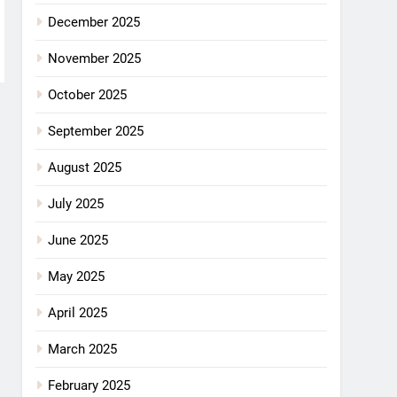
December 2025
November 2025
October 2025
September 2025
August 2025
July 2025
June 2025
May 2025
April 2025
March 2025
February 2025