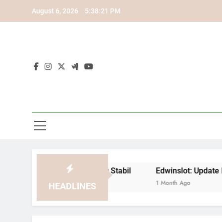
Skip
August 6, 2026
5:38:22 PM
to
content
Bitl
Dapatkan I
an Koneksi yang Stabil
Edwinslot: Update Informasi Te
1 Month Ago
HEADLINES