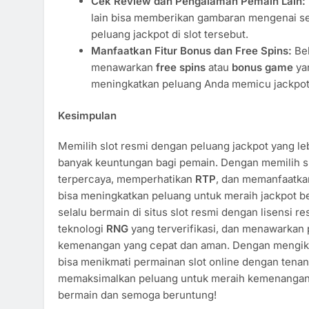
Cek Review dan Pengalaman Pemain Lain:
lain bisa memberikan gambaran mengenai s
peluang jackpot di slot tersebut.
Manfaatkan Fitur Bonus dan Free Spins:
Beb
menawarkan
free spins
atau
bonus game
ya
meningkatkan peluang Anda memicu jackpot
Kesimpulan
Memilih slot resmi dengan peluang jackpot yang l
banyak keuntungan bagi pemain. Dengan memilih sl
terpercaya, memperhatikan
RTP
, dan memanfaatkan
bisa meningkatkan peluang untuk meraih jackpot be
selalu bermain di situs slot resmi dengan lisensi 
teknologi
RNG
yang terverifikasi, dan menawarkan
kemenangan yang cepat dan aman. Dengan mengikuti
bisa menikmati permainan slot online dengan tena
memaksimalkan peluang untuk meraih kemenangan 
bermain dan semoga beruntung!