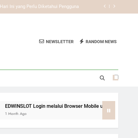
Hari Ini yang Perlu Diketahui Pengguna
obile untuk Pengalaman Lebih Efisien
dengan Langkah yang Aman dan Terarah
NEWSLETTER
RANDOM NEWS
4D Login dengan Koneksi yang Stabil
Hari Ini yang Perlu Diketahui Pengguna
obile untuk Pengalaman Lebih Efisien
dengan Langkah yang Aman dan Terarah
Login melalui Browser Mobile untuk Pengalaman Lebih Efisie