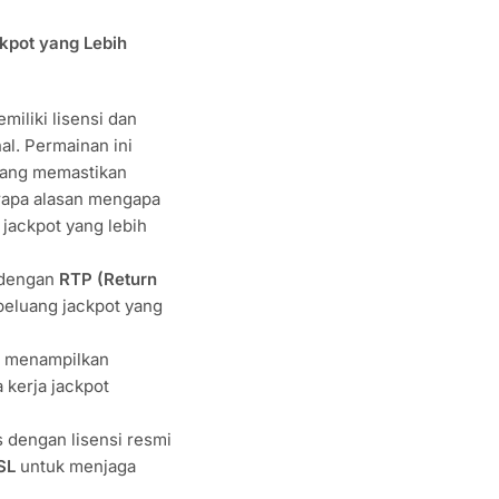
kpot yang Lebih
miliki lisensi dan
al. Permainan ini
ang memastikan
erapa alasan mengapa
jackpot yang lebih
 dengan
RTP (Return
peluang jackpot yang
i menampilkan
ra kerja jackpot
 dengan lisensi resmi
SL
untuk menjaga