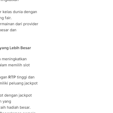
 kelas dunia dengan
g fair.
ermainan dari provider
besar dan
yang Lebih Besar
n meningkatkan
alam memilih slot
ngan
RTP
tinggi dan
miliki peluang jackpot
ot dengan jackpot
n yang
ih hadiah besar.