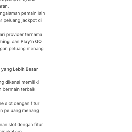
ran.
ngalaman pemain lain
 peluang jackpot di
ari provider ternama
ming
, dan
Play’n GO
dengan peluang menang
 yang Lebih Besar
ng dikenal memiliki
 bermain terbaik
 slot dengan fitur
kan peluang menang
an slot dengan fitur
ningkatkan