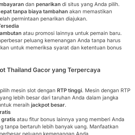
mbayaran
dan
penarikan
di situs yang Anda pilih.
epat tanpa biaya tambahan
akan memastikan
lah permintaan penarikan diajukan.
ersedia
sambutan
atau promosi lainnya untuk pemain baru.
mperbesar peluang kemenangan Anda tanpa harus
ikan untuk memeriksa syarat dan ketentuan bonus
lot Thailand Gacor yang Terpercaya
ilih mesin slot dengan
RTP tinggi
. Mesin dengan RTP
yang lebih besar dari taruhan Anda dalam jangka
untuk meraih
jackpot besar
.
ratis
 gratis
atau fitur bonus lainnya yang memberi Anda
 tanpa bertaruh lebih banyak uang. Manfaatkan
mperbesar peluang kemenangan Anda.