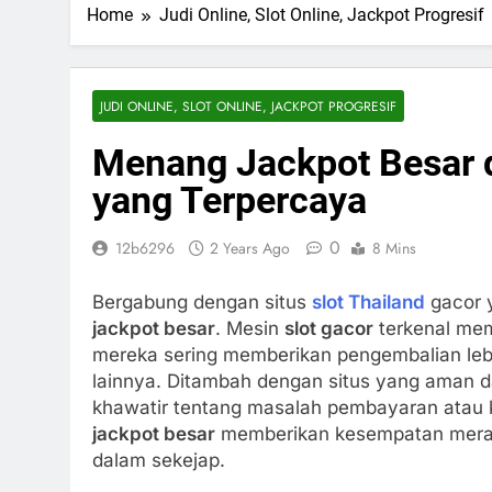
Home
Judi Online, Slot Online, Jackpot Progresif
JUDI ONLINE, SLOT ONLINE, JACKPOT PROGRESIF
Menang Jackpot Besar di
yang Terpercaya
0
12b6296
2 Years Ago
8 Mins
Bergabung dengan situs
slot Thailand
gacor 
jackpot besar
. Mesin
slot gacor
terkenal mem
mereka sering memberikan pengembalian lebi
lainnya. Ditambah dengan situs yang aman d
khawatir tentang masalah pembayaran atau 
jackpot besar
memberikan kesempatan meraih
dalam sekejap.