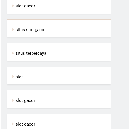
slot gacor
situs slot gacor
situs terpercaya
slot
slot gacor
slot gacor