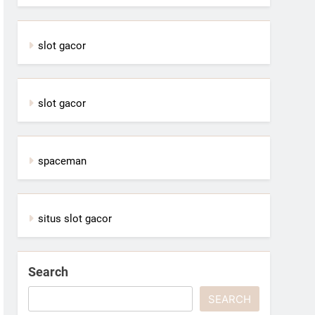
slot gacor
slot gacor
spaceman
situs slot gacor
Search
SEARCH