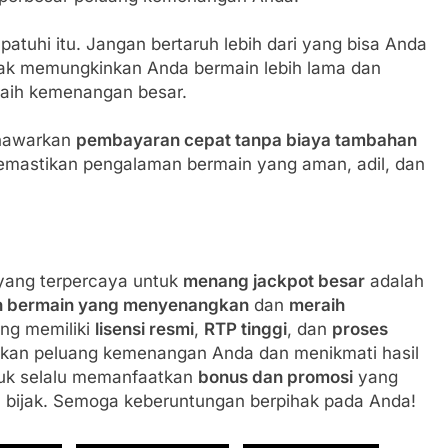
atuhi itu. Jangan bertaruh lebih dari yang bisa Anda
jak memungkinkan Anda bermain lebih lama dan
aih kemenangan besar.
nawarkan
pembayaran cepat tanpa biaya tambahan
memastikan pengalaman bermain yang aman, adil, dan
ang terpercaya untuk
menang jackpot besar
adalah
 bermain yang menyenangkan
dan
meraih
ang memiliki
lisensi resmi
,
RTP tinggi
, dan
proses
kan peluang kemenangan Anda dan menikmati hasil
uk selalu memanfaatkan
bonus dan promosi
yang
 bijak. Semoga keberuntungan berpihak pada Anda!