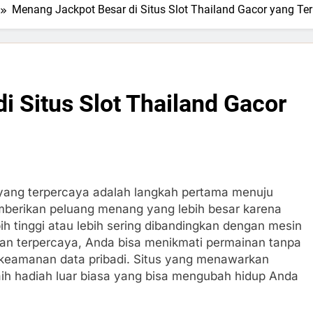
Menang Jackpot Besar di Situs Slot Thailand Gacor yang Te
 Situs Slot Thailand Gacor
yang terpercaya adalah langkah pertama menuju
berikan peluang menang yang lebih besar karena
h tinggi atau lebih sering dibandingkan dengan mesin
an terpercaya, Anda bisa menikmati permainan tanpa
keamanan data pribadi. Situs yang menawarkan
 hadiah luar biasa yang bisa mengubah hidup Anda