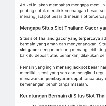
Artikel ini akan membahas mengapa memilih
penting untuk meraih kemenangan besar, se
menang jackpot besar di mesin slot terperca
Mengapa Situs Slot Thailand Gacor ya
Situs slot Thailand gacor yang terpercaya
ad
bermain yang aman dan menyenangkan. Situ
slot gacor
dengan peluang menang lebih tingg
baik itu deposit atau penarikan, dilakukan d
Pemain yang ingin
menang jackpot besar
har
memiliki lisensi yang sah dan mengikuti regul
menawarkan
pembayaran cepat
tanpa biaya
kemenangan penuh tanpa masalah.
Keuntungan Bermain di Situs Slot Tha