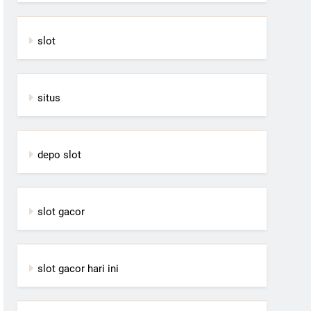
slot
situs
depo slot
slot gacor
slot gacor hari ini