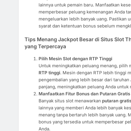
lainnya untuk pemain baru. Manfaatkan kese
memperbesar peluang kemenangan Anda ta
mengeluarkan lebih banyak uang. Pastikan 
syarat dan ketentuan bonus sebelum mengk
Tips Menang Jackpot Besar di Situs Slot T
yang Terpercaya
Pilih Mesin Slot dengan RTP Tinggi
Untuk meningkatkan peluang menang, pilih 
RTP tinggi
. Mesin dengan RTP lebih tinggi 
pengembalian yang lebih besar dari taruhan
panjang, meningkatkan peluang Anda untuk
Manfaatkan Fitur Bonus dan Putaran Gratis
Banyak situs slot menawarkan
putaran grati
lainnya yang memberi Anda lebih banyak ke
menang tanpa bertaruh lebih banyak uang. M
bonus yang tersedia untuk memperbesar p
Anda.