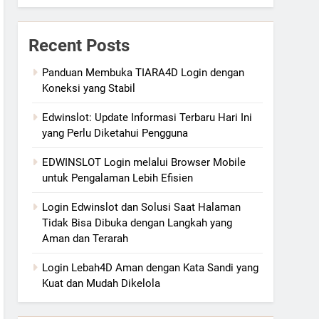
Recent Posts
Panduan Membuka TIARA4D Login dengan
Koneksi yang Stabil
Edwinslot: Update Informasi Terbaru Hari Ini
yang Perlu Diketahui Pengguna
EDWINSLOT Login melalui Browser Mobile
untuk Pengalaman Lebih Efisien
Login Edwinslot dan Solusi Saat Halaman
Tidak Bisa Dibuka dengan Langkah yang
Aman dan Terarah
Login Lebah4D Aman dengan Kata Sandi yang
Kuat dan Mudah Dikelola