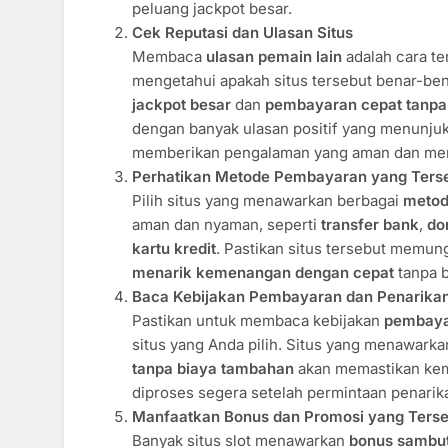
peluang jackpot besar.
Cek Reputasi dan Ulasan Situs
Membaca
ulasan pemain lain
adalah cara te
mengetahui apakah situs tersebut benar-b
jackpot besar
dan
pembayaran cepat tanpa
dengan banyak ulasan positif yang menunj
memberikan pengalaman yang aman dan me
Perhatikan Metode Pembayaran yang Ters
Pilih situs yang menawarkan berbagai
metod
aman dan nyaman, seperti
transfer bank
,
do
kartu kredit
. Pastikan situs tersebut memun
menarik kemenangan dengan cepat
tanpa b
Baca Kebijakan Pembayaran dan Penarika
Pastikan untuk membaca kebijakan
pembaya
situs yang Anda pilih. Situs yang menawark
tanpa biaya tambahan
akan memastikan ke
diproses segera setelah permintaan penarika
Manfaatkan Bonus dan Promosi yang Terse
Banyak situs slot menawarkan
bonus sambu