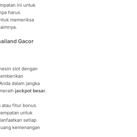
mpatan ini untuk
npa harus
untuk memeriksa
laimnya.
hailand Gacor
mesin slot dengan
memberikan
 Anda dalam jangka
 meraih
jackpot besar
.
s
atau fitur bonus
sempatan untuk
anfaatkan setiap
eluang kemenangan