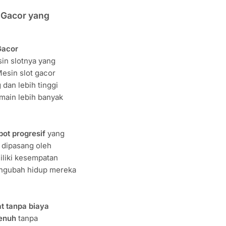
d Gacor yang
Gacor
in slotnya yang
Mesin slot gacor
dan lebih tinggi
main lebih banyak
pot progresif
yang
 dipasang oleh
iliki kesempatan
engubah hidup mereka
 tanpa biaya
enuh
tanpa