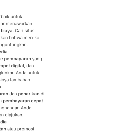
rbaik untuk
enar menawarkan
 biaya
. Cari situs
ukkan bahwa mereka
nguntungkan.
edia
e pembayaran
yang
mpet digital
, dan
gkinkan Anda untuk
iaya tambahan.
n
ran
dan
penarikan
di
an
pembayaran cepat
menangan Anda
n diajukan.
dia
tan
atau promosi