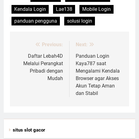
Kendala Login
Lae138
Mobile Login
panduan pengguna
solusi login
Previous:
Next:
Post
navigation
Daftar Lebah4D
Panduan Login
Melalui Perangkat
Kaya787 saat
Pribadi dengan
Mengalami Kendala
Mudah
Browser agar Akses
Akun Tetap Aman
dan Stabil
situs slot gacor