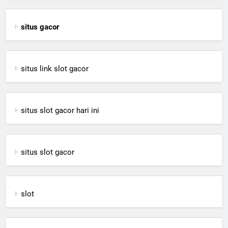
situs gacor
situs link slot gacor
situs slot gacor hari ini
situs slot gacor
slot