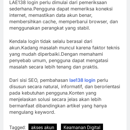
LAE138 login perlu dimulai dari pemeriksaan
sederhana.Pengguna dapat memeriksa koneksi
internet, memastikan data akun benar,
membersihkan cache, memperbarui browser, dan
menggunakan perangkat yang stabil.
Kendala login tidak selalu berasal dari
akun.Kadang masalah muncul karena faktor teknis
yang mudah diperbaiki.Dengan memahami
penyebab umum, pengguna dapat mengatasi
masalah secara lebih tenang dan praktis.
Dari sisi SEO, pembahasan
lae138 login
perlu
disusun secara natural, informatif, dan berorientasi
pada kebutuhan pengguna.Konten yang
menjelaskan solusi secara jelas akan lebih
bermanfaat dibandingkan artikel yang hanya
mengulang keyword.
Tagged:
akses akun
Keamanan Digital