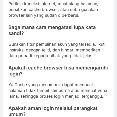
Periksa koneksi internet, muat ulang halaman,
bersihkan cache browser, atau coba gunakan
browser lain yang sudah diperbarui.
Bagaimana cara mengatasi lupa kata
sandi?
Gunakan fitur pemulihan akun yang tersedia, ikuti
instruksi dengan teliti, dan hindari memberikan
data pribadi kepada pihak yang tidak jelas.
Apakah cache browser bisa memengaruhi
login?
Ya.Cache yang menumpuk dapat membuat
halaman tidak tampil sempurna atau memuat versi
lama, sehingga proses login menjadi terganggu.
Apakah aman login melalui perangkat
umum?