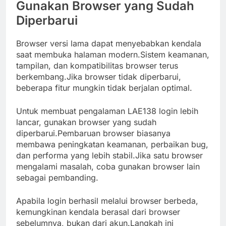
Gunakan Browser yang Sudah
Diperbarui
Browser versi lama dapat menyebabkan kendala
saat membuka halaman modern.Sistem keamanan,
tampilan, dan kompatibilitas browser terus
berkembang.Jika browser tidak diperbarui,
beberapa fitur mungkin tidak berjalan optimal.
Untuk membuat pengalaman LAE138 login lebih
lancar, gunakan browser yang sudah
diperbarui.Pembaruan browser biasanya
membawa peningkatan keamanan, perbaikan bug,
dan performa yang lebih stabil.Jika satu browser
mengalami masalah, coba gunakan browser lain
sebagai pembanding.
Apabila login berhasil melalui browser berbeda,
kemungkinan kendala berasal dari browser
sebelumnya, bukan dari akun.Langkah ini