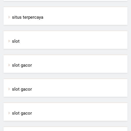
situs terpercaya
slot
slot gacor
slot gacor
slot gacor