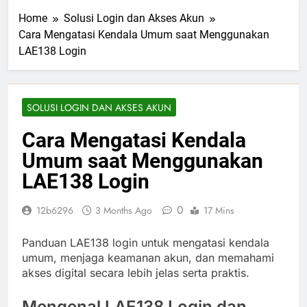
Home
Solusi Login dan Akses Akun
Cara Mengatasi Kendala Umum saat Menggunakan
LAE138 Login
SOLUSI LOGIN DAN AKSES AKUN
Cara Mengatasi Kendala
Umum saat Menggunakan
LAE138 Login
0
12b6296
3 Months Ago
17 Mins
Panduan LAE138 login untuk mengatasi kendala
umum, menjaga keamanan akun, dan memahami
akses digital secara lebih jelas serta praktis.
Mengenal LAE138 Login dan