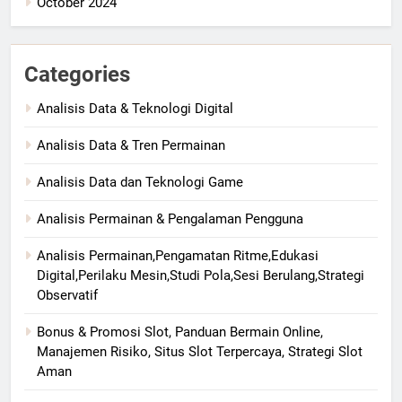
October 2024
Categories
Analisis Data & Teknologi Digital
Analisis Data & Tren Permainan
Analisis Data dan Teknologi Game
Analisis Permainan & Pengalaman Pengguna
Analisis Permainan,Pengamatan Ritme,Edukasi
Digital,Perilaku Mesin,Studi Pola,Sesi Berulang,Strategi
Observatif
Bonus & Promosi Slot, Panduan Bermain Online,
Manajemen Risiko, Situs Slot Terpercaya, Strategi Slot
Aman