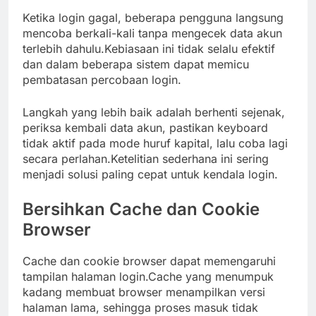
Ketika login gagal, beberapa pengguna langsung
mencoba berkali-kali tanpa mengecek data akun
terlebih dahulu.Kebiasaan ini tidak selalu efektif
dan dalam beberapa sistem dapat memicu
pembatasan percobaan login.
Langkah yang lebih baik adalah berhenti sejenak,
periksa kembali data akun, pastikan keyboard
tidak aktif pada mode huruf kapital, lalu coba lagi
secara perlahan.Ketelitian sederhana ini sering
menjadi solusi paling cepat untuk kendala login.
Bersihkan Cache dan Cookie
Browser
Cache dan cookie browser dapat memengaruhi
tampilan halaman login.Cache yang menumpuk
kadang membuat browser menampilkan versi
halaman lama, sehingga proses masuk tidak