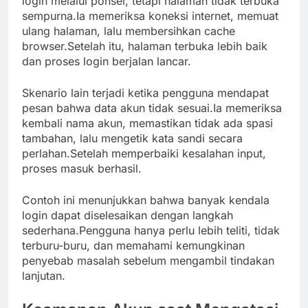
login melalui ponsel, tetapi halaman tidak terbuka
sempurna.Ia memeriksa koneksi internet, memuat
ulang halaman, lalu membersihkan cache
browser.Setelah itu, halaman terbuka lebih baik
dan proses login berjalan lancar.
Skenario lain terjadi ketika pengguna mendapat
pesan bahwa data akun tidak sesuai.Ia memeriksa
kembali nama akun, memastikan tidak ada spasi
tambahan, lalu mengetik kata sandi secara
perlahan.Setelah memperbaiki kesalahan input,
proses masuk berhasil.
Contoh ini menunjukkan bahwa banyak kendala
login dapat diselesaikan dengan langkah
sederhana.Pengguna hanya perlu lebih teliti, tidak
terburu-buru, dan memahami kemungkinan
penyebab masalah sebelum mengambil tindakan
lanjutan.