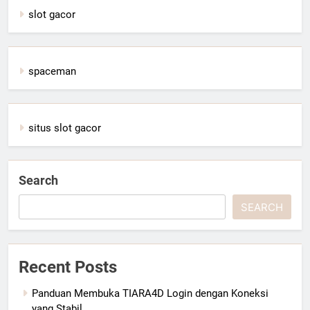
slot gacor
spaceman
situs slot gacor
Search
SEARCH
Recent Posts
Panduan Membuka TIARA4D Login dengan Koneksi
yang Stabil