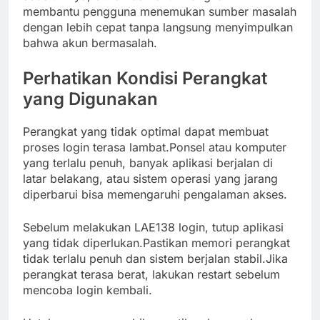
membantu pengguna menemukan sumber masalah
dengan lebih cepat tanpa langsung menyimpulkan
bahwa akun bermasalah.
Perhatikan Kondisi Perangkat
yang Digunakan
Perangkat yang tidak optimal dapat membuat
proses login terasa lambat.Ponsel atau komputer
yang terlalu penuh, banyak aplikasi berjalan di
latar belakang, atau sistem operasi yang jarang
diperbarui bisa memengaruhi pengalaman akses.
Sebelum melakukan LAE138 login, tutup aplikasi
yang tidak diperlukan.Pastikan memori perangkat
tidak terlalu penuh dan sistem berjalan stabil.Jika
perangkat terasa berat, lakukan restart sebelum
mencoba login kembali.