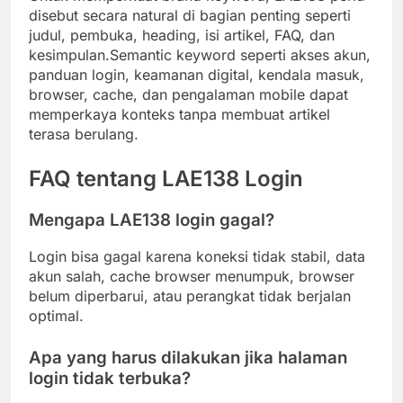
disebut secara natural di bagian penting seperti
judul, pembuka, heading, isi artikel, FAQ, dan
kesimpulan.Semantic keyword seperti akses akun,
panduan login, keamanan digital, kendala masuk,
browser, cache, dan pengalaman mobile dapat
memperkaya konteks tanpa membuat artikel
terasa berulang.
FAQ tentang LAE138 Login
Mengapa LAE138 login gagal?
Login bisa gagal karena koneksi tidak stabil, data
akun salah, cache browser menumpuk, browser
belum diperbarui, atau perangkat tidak berjalan
optimal.
Apa yang harus dilakukan jika halaman
login tidak terbuka?