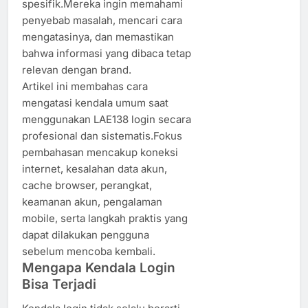
spesifik.Mereka ingin memahami
penyebab masalah, mencari cara
mengatasinya, dan memastikan
bahwa informasi yang dibaca tetap
relevan dengan brand.
Artikel ini membahas cara
mengatasi kendala umum saat
menggunakan LAE138 login secara
profesional dan sistematis.Fokus
pembahasan mencakup koneksi
internet, kesalahan data akun,
cache browser, perangkat,
keamanan akun, pengalaman
mobile, serta langkah praktis yang
dapat dilakukan pengguna
sebelum mencoba kembali.
Mengapa Kendala Login
Bisa Terjadi