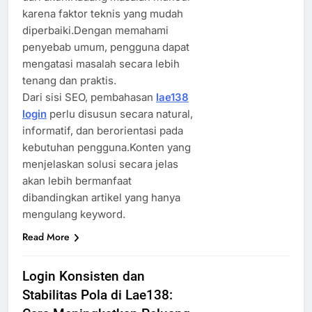
karena faktor teknis yang mudah
diperbaiki.Dengan memahami
penyebab umum, pengguna dapat
mengatasi masalah secara lebih
tenang dan praktis.
Dari sisi SEO, pembahasan
lae138
login
perlu disusun secara natural,
informatif, dan berorientasi pada
kebutuhan pengguna.Konten yang
menjelaskan solusi secara jelas
akan lebih bermanfaat
dibandingkan artikel yang hanya
mengulang keyword.
Read More
Login Konsisten dan
Stabilitas Pola di Lae138: