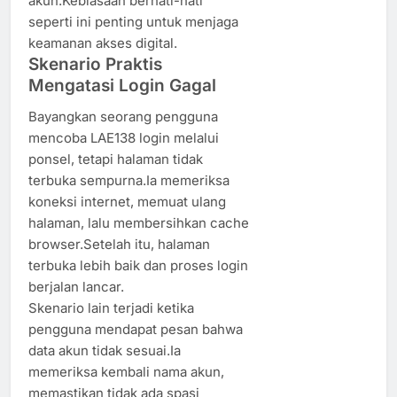
akun.Kebiasaan berhati-hati
seperti ini penting untuk menjaga
keamanan akses digital.
Skenario Praktis
Mengatasi Login Gagal
Bayangkan seorang pengguna
mencoba LAE138 login melalui
ponsel, tetapi halaman tidak
terbuka sempurna.Ia memeriksa
koneksi internet, memuat ulang
halaman, lalu membersihkan cache
browser.Setelah itu, halaman
terbuka lebih baik dan proses login
berjalan lancar.
Skenario lain terjadi ketika
pengguna mendapat pesan bahwa
data akun tidak sesuai.Ia
memeriksa kembali nama akun,
memastikan tidak ada spasi