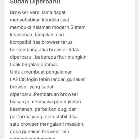
Sudah Diperbarui
Browser versi lama dapat
menyebabkan kendala saat
membuka halaman modern.Sistem
keamanan, tampilan, dan
kompatibilitas browser terus
berkembang.Jika browser tidak
diperbarui, beberapa fitur mungkin
tidak berjalan optimal.
Untuk membuat pengalaman
LAE138 login lebih lancar, gunakan
browser yang sudah
diperbarui.Pembaruan browser
biasanya membawa peningkatan
keamanan, perbaikan bug, dan
performa yang lebih stabil.Jika
satu browser mengalami masalah,
coba gunakan browser lain
sebagai pembanding.