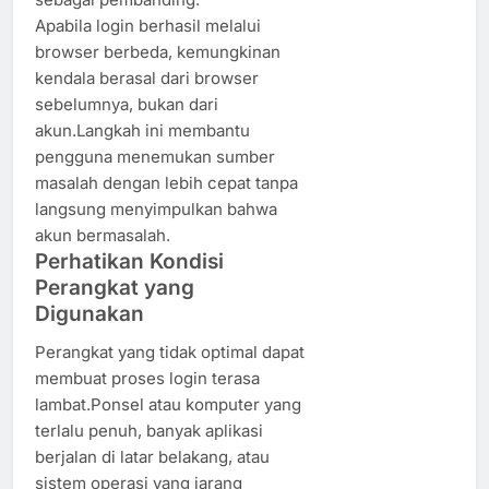
Apabila login berhasil melalui
browser berbeda, kemungkinan
kendala berasal dari browser
sebelumnya, bukan dari
akun.Langkah ini membantu
pengguna menemukan sumber
masalah dengan lebih cepat tanpa
langsung menyimpulkan bahwa
akun bermasalah.
Perhatikan Kondisi
Perangkat yang
Digunakan
Perangkat yang tidak optimal dapat
membuat proses login terasa
lambat.Ponsel atau komputer yang
terlalu penuh, banyak aplikasi
berjalan di latar belakang, atau
sistem operasi yang jarang