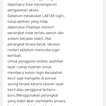
diperbarui bisa memengaruhi
pengalaman akses.
Sebelum melakukan LAE138 login,
tutup aplikasi yang tidak
diperlukan.Pastikan memori
perangkat tidak terlalu penuh dan
sistem berjalan stabil.Jika
perangkat terasa berat, lakukan
restart sebelum mencoba login
kembali.
Untuk pengguna mobile, pastikan
layar cukup nyaman untuk
membaca kolom login.Kesalahan
kecil saat mengetik di ponsel
sering terjadi karena ukuran layar
kecil atau pengguna terburu-
buru.Menggunakan perangkat
yang stabil akan membantu proses