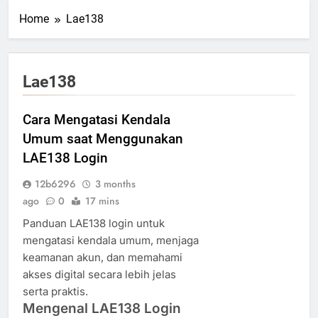
Home
Lae138
Lae138
Cara Mengatasi Kendala
Umum saat Menggunakan
LAE138 Login
12b6296
3 months
ago
0
17 mins
Panduan LAE138 login untuk
mengatasi kendala umum, menjaga
keamanan akun, dan memahami
akses digital secara lebih jelas
serta praktis.
Mengenal LAE138 Login