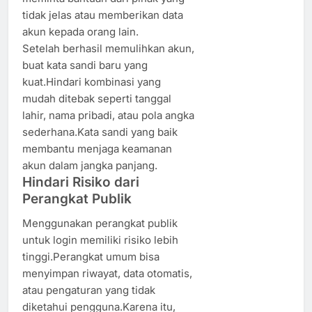
tidak jelas atau memberikan data
akun kepada orang lain.
Setelah berhasil memulihkan akun,
buat kata sandi baru yang
kuat.Hindari kombinasi yang
mudah ditebak seperti tanggal
lahir, nama pribadi, atau pola angka
sederhana.Kata sandi yang baik
membantu menjaga keamanan
akun dalam jangka panjang.
Hindari Risiko dari
Perangkat Publik
Menggunakan perangkat publik
untuk login memiliki risiko lebih
tinggi.Perangkat umum bisa
menyimpan riwayat, data otomatis,
atau pengaturan yang tidak
diketahui pengguna.Karena itu,