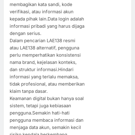
membagikan kata sandi, kode
verifikasi, atau informasi akun
kepada pihak lain.Data login adalah
informasi pribadi yang harus dijaga
dengan serius.
Dalam pencarian LAE138 resmi
atau LAE138 alternatif, pengguna
perlu memperhatikan konsistensi
nama brand, kejelasan konteks,
dan struktur informasi.Hindari
informasi yang terlalu memaksa,
tidak profesional, atau memberikan
klaim tanpa dasar.
Keamanan digital bukan hanya soal
sistem, tetapi juga kebiasaan
pengguna.Semakin hati-hati
pengguna membaca informasi dan
menjaga data akun, semakin kecil
risiko kendala berkembang