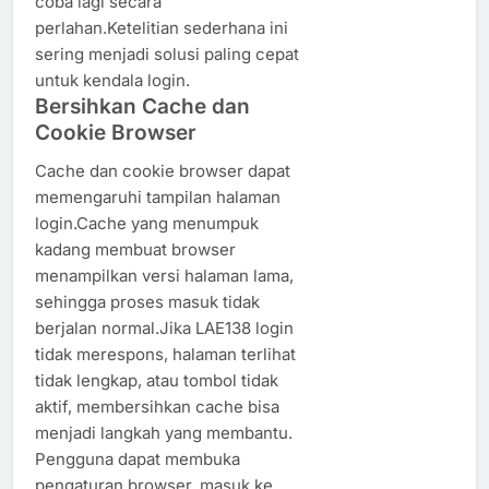
coba lagi secara
perlahan.Ketelitian sederhana ini
sering menjadi solusi paling cepat
untuk kendala login.
Bersihkan Cache dan
Cookie Browser
Cache dan cookie browser dapat
memengaruhi tampilan halaman
login.Cache yang menumpuk
kadang membuat browser
menampilkan versi halaman lama,
sehingga proses masuk tidak
berjalan normal.Jika LAE138 login
tidak merespons, halaman terlihat
tidak lengkap, atau tombol tidak
aktif, membersihkan cache bisa
menjadi langkah yang membantu.
Pengguna dapat membuka
pengaturan browser, masuk ke