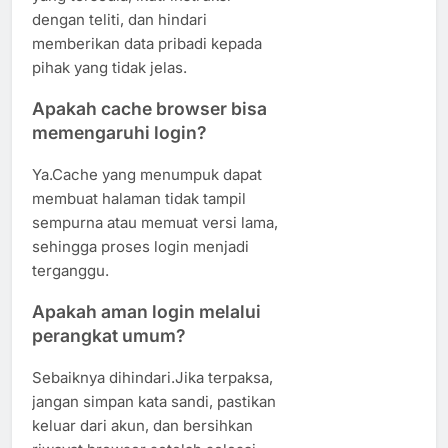
dengan teliti, dan hindari
memberikan data pribadi kepada
pihak yang tidak jelas.
Apakah cache browser bisa
memengaruhi login?
Ya.Cache yang menumpuk dapat
membuat halaman tidak tampil
sempurna atau memuat versi lama,
sehingga proses login menjadi
terganggu.
Apakah aman login melalui
perangkat umum?
Sebaiknya dihindari.Jika terpaksa,
jangan simpan kata sandi, pastikan
keluar dari akun, dan bersihkan