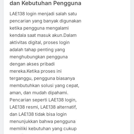
dan Kebutuhan Pengguna
LAE138 login menjadi salah satu
pencarian yang banyak digunakan
ketika pengguna mengalami
kendala saat masuk akun.Dalam
aktivitas digital, proses login
adalah tahap penting yang
menghubungkan pengguna
dengan akses pribadi
mereka.Ketika proses ini
terganggu, pengguna biasanya
membutuhkan solusi yang cepat,
aman, dan mudah dipahami.
Pencarian seperti LAE138 login,
LAE138 resmi, LAE138 alternatif,
dan LAE138 tidak bisa login
menunjukkan bahwa pengguna
memiliki kebutuhan yang cukup