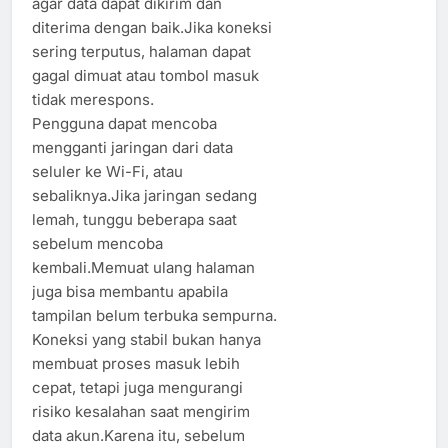
agar data dapat dikirim dan
diterima dengan baik.Jika koneksi
sering terputus, halaman dapat
gagal dimuat atau tombol masuk
tidak merespons.
Pengguna dapat mencoba
mengganti jaringan dari data
seluler ke Wi-Fi, atau
sebaliknya.Jika jaringan sedang
lemah, tunggu beberapa saat
sebelum mencoba
kembali.Memuat ulang halaman
juga bisa membantu apabila
tampilan belum terbuka sempurna.
Koneksi yang stabil bukan hanya
membuat proses masuk lebih
cepat, tetapi juga mengurangi
risiko kesalahan saat mengirim
data akun.Karena itu, sebelum