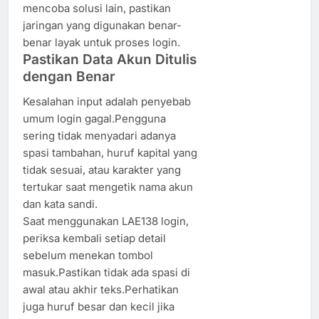
mencoba solusi lain, pastikan
jaringan yang digunakan benar-
benar layak untuk proses login.
Pastikan Data Akun Ditulis
dengan Benar
Kesalahan input adalah penyebab
umum login gagal.Pengguna
sering tidak menyadari adanya
spasi tambahan, huruf kapital yang
tidak sesuai, atau karakter yang
tertukar saat mengetik nama akun
dan kata sandi.
Saat menggunakan LAE138 login,
periksa kembali setiap detail
sebelum menekan tombol
masuk.Pastikan tidak ada spasi di
awal atau akhir teks.Perhatikan
juga huruf besar dan kecil jika