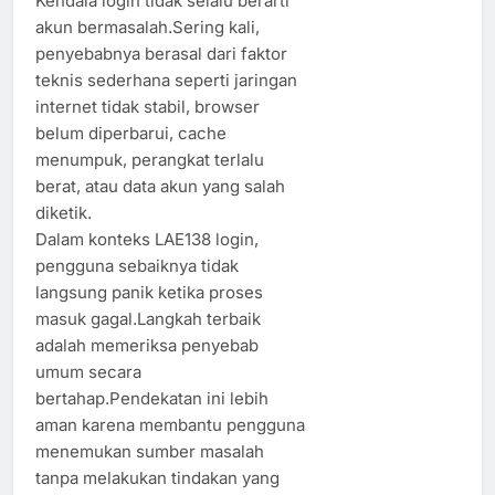
Kendala login tidak selalu berarti
akun bermasalah.Sering kali,
penyebabnya berasal dari faktor
teknis sederhana seperti jaringan
internet tidak stabil, browser
belum diperbarui, cache
menumpuk, perangkat terlalu
berat, atau data akun yang salah
diketik.
Dalam konteks LAE138 login,
pengguna sebaiknya tidak
langsung panik ketika proses
masuk gagal.Langkah terbaik
adalah memeriksa penyebab
umum secara
bertahap.Pendekatan ini lebih
aman karena membantu pengguna
menemukan sumber masalah
tanpa melakukan tindakan yang