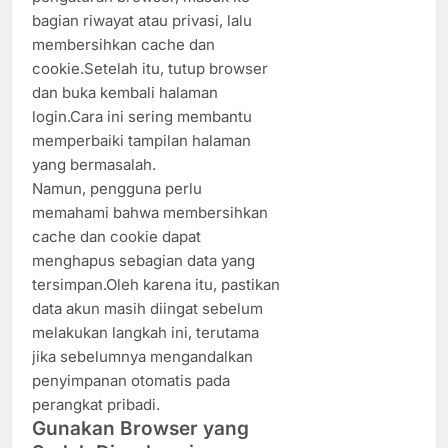
bagian riwayat atau privasi, lalu
membersihkan cache dan
cookie.Setelah itu, tutup browser
dan buka kembali halaman
login.Cara ini sering membantu
memperbaiki tampilan halaman
yang bermasalah.
Namun, pengguna perlu
memahami bahwa membersihkan
cache dan cookie dapat
menghapus sebagian data yang
tersimpan.Oleh karena itu, pastikan
data akun masih diingat sebelum
melakukan langkah ini, terutama
jika sebelumnya mengandalkan
penyimpanan otomatis pada
perangkat pribadi.
Gunakan Browser yang