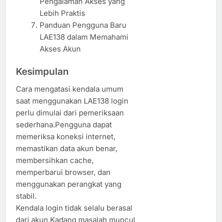
Pengalaman Akses yang
Lebih Praktis
Panduan Pengguna Baru
LAE138 dalam Memahami
Akses Akun
Kesimpulan
Cara mengatasi kendala umum
saat menggunakan LAE138 login
perlu dimulai dari pemeriksaan
sederhana.Pengguna dapat
memeriksa koneksi internet,
memastikan data akun benar,
membersihkan cache,
memperbarui browser, dan
menggunakan perangkat yang
stabil.
Kendala login tidak selalu berasal
dari akun.Kadang masalah muncul