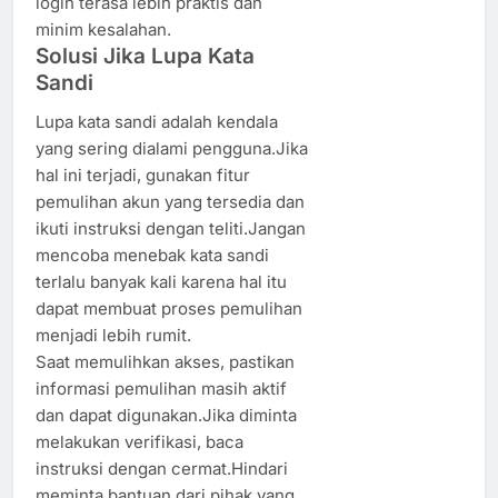
login terasa lebih praktis dan
minim kesalahan.
Solusi Jika Lupa Kata
Sandi
Lupa kata sandi adalah kendala
yang sering dialami pengguna.Jika
hal ini terjadi, gunakan fitur
pemulihan akun yang tersedia dan
ikuti instruksi dengan teliti.Jangan
mencoba menebak kata sandi
terlalu banyak kali karena hal itu
dapat membuat proses pemulihan
menjadi lebih rumit.
Saat memulihkan akses, pastikan
informasi pemulihan masih aktif
dan dapat digunakan.Jika diminta
melakukan verifikasi, baca
instruksi dengan cermat.Hindari
meminta bantuan dari pihak yang