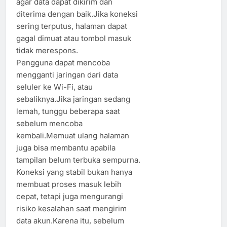
agar data dapat dikirim dan
diterima dengan baik.Jika koneksi
sering terputus, halaman dapat
gagal dimuat atau tombol masuk
tidak merespons.
Pengguna dapat mencoba
mengganti jaringan dari data
seluler ke Wi-Fi, atau
sebaliknya.Jika jaringan sedang
lemah, tunggu beberapa saat
sebelum mencoba
kembali.Memuat ulang halaman
juga bisa membantu apabila
tampilan belum terbuka sempurna.
Koneksi yang stabil bukan hanya
membuat proses masuk lebih
cepat, tetapi juga mengurangi
risiko kesalahan saat mengirim
data akun.Karena itu, sebelum