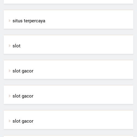
situs terpercaya
slot
slot gacor
slot gacor
slot gacor