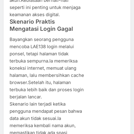
akun.Kebiasaan berhati-hati
seperti ini penting untuk menjaga
keamanan akses digital.
Skenario Praktis
Mengatasi Login Gagal
Bayangkan seorang pengguna
mencoba LAE138 login melalui
ponsel, tetapi halaman tidak
terbuka sempurna.Ia memeriksa
koneksi internet, memuat ulang
halaman, lalu membersihkan cache
browser.Setelah itu, halaman
terbuka lebih baik dan proses login
berjalan lancar.
Skenario lain terjadi ketika
pengguna mendapat pesan bahwa
data akun tidak sesuai.Ia
memeriksa kembali nama akun,
memastikan tidak ada spasi