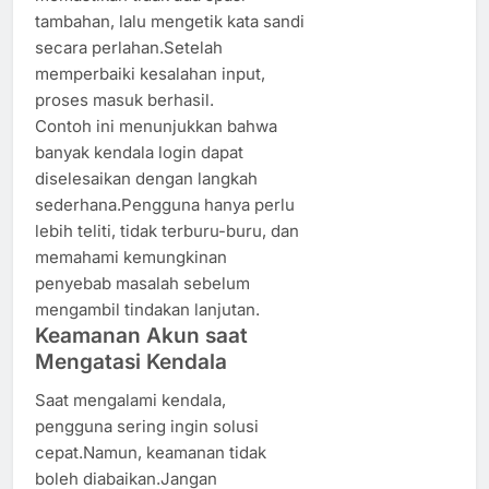
tambahan, lalu mengetik kata sandi
secara perlahan.Setelah
memperbaiki kesalahan input,
proses masuk berhasil.
Contoh ini menunjukkan bahwa
banyak kendala login dapat
diselesaikan dengan langkah
sederhana.Pengguna hanya perlu
lebih teliti, tidak terburu-buru, dan
memahami kemungkinan
penyebab masalah sebelum
mengambil tindakan lanjutan.
Keamanan Akun saat
Mengatasi Kendala
Saat mengalami kendala,
pengguna sering ingin solusi
cepat.Namun, keamanan tidak
boleh diabaikan.Jangan