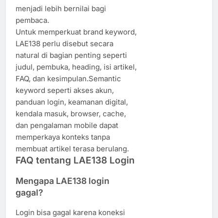
menjadi lebih bernilai bagi
pembaca.
Untuk memperkuat brand keyword,
LAE138 perlu disebut secara
natural di bagian penting seperti
judul, pembuka, heading, isi artikel,
FAQ, dan kesimpulan.Semantic
keyword seperti akses akun,
panduan login, keamanan digital,
kendala masuk, browser, cache,
dan pengalaman mobile dapat
memperkaya konteks tanpa
membuat artikel terasa berulang.
FAQ tentang LAE138 Login
Mengapa LAE138 login
gagal?
Login bisa gagal karena koneksi