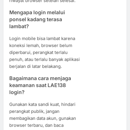
riwayat browser setelah selesai.
Mengapa login melalui
ponsel kadang terasa
lambat?
Login mobile bisa lambat karena
koneksi lemah, browser belum
diperbarui, perangkat terlalu
penuh, atau terlalu banyak aplikasi
berjalan di latar belakang.
Bagaimana cara menjaga
keamanan saat LAE138
login?
Gunakan kata sandi kuat, hindari
perangkat publik, jangan
membagikan data akun, gunakan
browser terbaru, dan baca