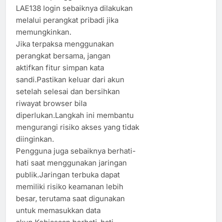
LAE138 login sebaiknya dilakukan
melalui perangkat pribadi jika
memungkinkan.
Jika terpaksa menggunakan
perangkat bersama, jangan
aktifkan fitur simpan kata
sandi.Pastikan keluar dari akun
setelah selesai dan bersihkan
riwayat browser bila
diperlukan.Langkah ini membantu
mengurangi risiko akses yang tidak
diinginkan.
Pengguna juga sebaiknya berhati-
hati saat menggunakan jaringan
publik.Jaringan terbuka dapat
memiliki risiko keamanan lebih
besar, terutama saat digunakan
untuk memasukkan data