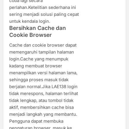
coba lagi secara
perlahan.Ketelitian sederhana ini
sering menjadi solusi paling cepat
untuk kendala login.
Bersihkan Cache dan
Cookie Browser
Cache dan cookie browser dapat
memengaruhi tampilan halaman
login.Cache yang menumpuk
kadang membuat browser
menampilkan versi halaman lama,
sehingga proses masuk tidak
berjalan normal.Jika LAE138 login
tidak merespons, halaman terlihat
tidak lengkap, atau tombol tidak
aktif, membersihkan cache bisa
menjadi langkah yang membantu.
Pengguna dapat membuka
pengaturan browser, masuk ke