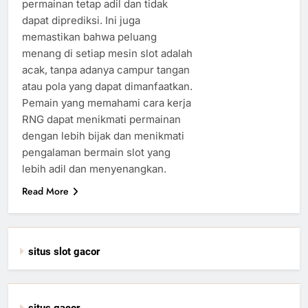
permainan tetap adil dan tidak
dapat diprediksi. Ini juga
memastikan bahwa peluang
menang di setiap mesin slot adalah
acak, tanpa adanya campur tangan
atau pola yang dapat dimanfaatkan.
Pemain yang memahami cara kerja
RNG dapat menikmati permainan
dengan lebih bijak dan menikmati
pengalaman bermain slot yang
lebih adil dan menyenangkan.
Read More
situs slot gacor
situs gacor