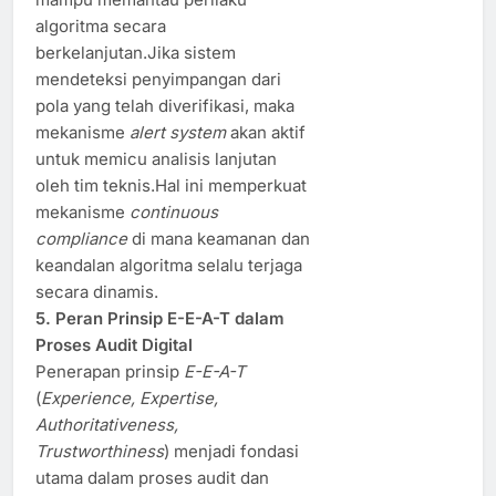
algoritma secara
berkelanjutan.Jika sistem
mendeteksi penyimpangan dari
pola yang telah diverifikasi, maka
mekanisme
alert system
akan aktif
untuk memicu analisis lanjutan
oleh tim teknis.Hal ini memperkuat
mekanisme
continuous
compliance
di mana keamanan dan
keandalan algoritma selalu terjaga
secara dinamis.
5. Peran Prinsip E-E-A-T dalam
Proses Audit Digital
Penerapan prinsip
E-E-A-T
(
Experience, Expertise,
Authoritativeness,
Trustworthiness
) menjadi fondasi
utama dalam proses audit dan