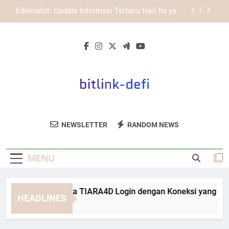
Skip
EDWINSLOT Login melalui Browser Mobile untuk
to
Pengalaman Lebih Efisien
content
Login Edwinslot dan Solusi Saat Halaman Tidak
Bisa Dibuka dengan Langkah yang Aman dan
Terarah
Panduan Membuka TIARA4D Login dengan
Koneksi yang Stabil
Edwinslot: Update Informasi Terbaru Hari Ini yang
Perlu Diketahui Pengguna
EDWINSLOT Login melalui Browser Mobile untuk
Pengalaman Lebih Efisien
Bitlink Defi
Dapatkan Informasi Terbaru Seputar Dunia
Login Edwinslot dan Solusi Saat Halaman Tidak
NEWSLETTER
RANDOM NEWS
Bisa Dibuka dengan Langkah yang Aman dan
DeFi Di Bitlink Defi.
Terarah
MENU
nduan Membuka TIARA4D Login dengan Koneksi yang Stabil
HEADLINES
Month Ago