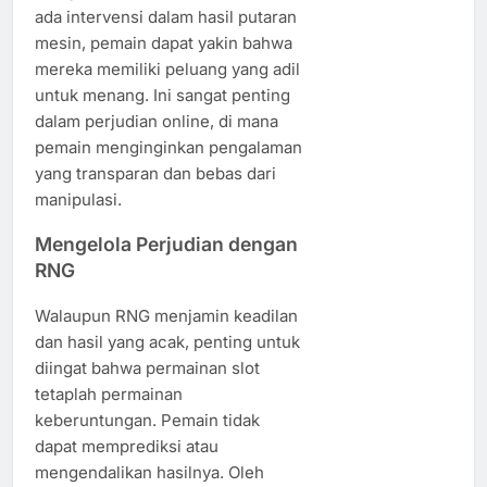
ada intervensi dalam hasil putaran
mesin, pemain dapat yakin bahwa
mereka memiliki peluang yang adil
untuk menang. Ini sangat penting
dalam perjudian online, di mana
pemain menginginkan pengalaman
yang transparan dan bebas dari
manipulasi.
Mengelola Perjudian dengan
RNG
Walaupun RNG menjamin keadilan
dan hasil yang acak, penting untuk
diingat bahwa permainan slot
tetaplah permainan
keberuntungan. Pemain tidak
dapat memprediksi atau
mengendalikan hasilnya. Oleh