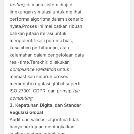
testing
, di mana sistem diuji di
lingkungan simulasi untuk melihat
performa algoritma dalam skenario
nyata.Proses ini melibatkan ribuan
bahkan jutaan iterasi untuk
mengidentifikasi potensi bias,
kesalahan perhitungan, atau
kelemahan dalam pengelolaan data
real-time.Terakhir, dilakukan
compliance validation
untuk
memastikan seluruh proses
memenuhi regulasi global seperti
ISO 27001, GDPR, dan prinsip
fair
computing
.
3. Kepatuhan Digital dan Standar
Regulasi Global
Audit dan validasi algoritma tidak
hanya bertujuan meningkatkan
kualitas sistem, tetapi juga