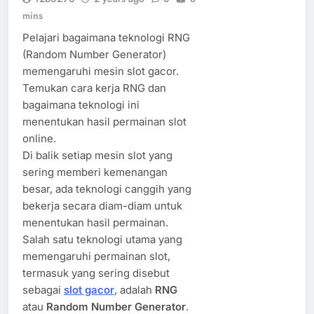
mins
Pelajari bagaimana teknologi RNG
(Random Number Generator)
memengaruhi mesin slot gacor.
Temukan cara kerja RNG dan
bagaimana teknologi ini
menentukan hasil permainan slot
online.
Di balik setiap mesin slot yang
sering memberi kemenangan
besar, ada teknologi canggih yang
bekerja secara diam-diam untuk
menentukan hasil permainan.
Salah satu teknologi utama yang
memengaruhi permainan slot,
termasuk yang sering disebut
sebagai
slot gacor
, adalah
RNG
atau
Random Number Generator
.