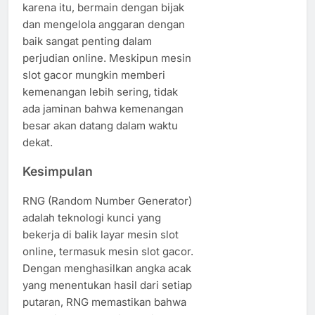
karena itu, bermain dengan bijak
dan mengelola anggaran dengan
baik sangat penting dalam
perjudian online. Meskipun mesin
slot gacor mungkin memberi
kemenangan lebih sering, tidak
ada jaminan bahwa kemenangan
besar akan datang dalam waktu
dekat.
Kesimpulan
RNG (Random Number Generator)
adalah teknologi kunci yang
bekerja di balik layar mesin slot
online, termasuk mesin slot gacor.
Dengan menghasilkan angka acak
yang menentukan hasil dari setiap
putaran, RNG memastikan bahwa