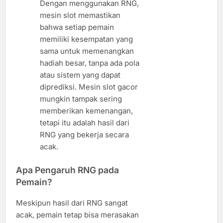
Dengan menggunakan RNG,
mesin slot memastikan
bahwa setiap pemain
memiliki kesempatan yang
sama untuk memenangkan
hadiah besar, tanpa ada pola
atau sistem yang dapat
diprediksi. Mesin slot gacor
mungkin tampak sering
memberikan kemenangan,
tetapi itu adalah hasil dari
RNG yang bekerja secara
acak.
Apa Pengaruh RNG pada
Pemain?
Meskipun hasil dari RNG sangat
acak, pemain tetap bisa merasakan