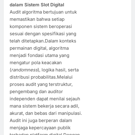
dalam Sistem Slot Digital
Audit algoritma bertujuan untuk
memastikan bahwa setiap
komponen sistem beroperasi
sesuai dengan spesifikasi yang
telah ditetapkan.Dalam konteks
permainan digital, algoritma
menjadi fondasi utama yang
mengatur pola keacakan
(
randomness
), logika hasil, serta
distribusi probabilitas.Melalui
proses audit yang terstruktur,
pengembang dan auditor
independen dapat menilai sejauh
mana sistem bekerja secara adil,
akurat, dan bebas dari manipulasi.
Audit ini juga berperan dalam
menjaga kepercayaan publik
terhadap platform digital.Dengan