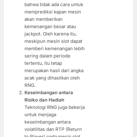
bahwa tidak ada cara untuk
memprediksi kapan mesin
akan memberikan
kemenangan besar atau
jackpot. Oleh karena itu,
meskipun mesin slot dapat
memberi kemenangan lebih
sering dalam periode
tertentu, itu tetap
merupakan hasil dari angka
acak yang dihasilkan oleh
RNG.
Keseimbangan antara
Risiko dan Hadiah
Teknologi RNG juga bekerja
untuk menjaga
keseimbangan antara
volatilitas dan RTP (Return
to Player) pada mesin slot.