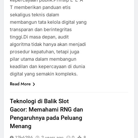
T memberikan panduan etis
sekaligus teknis dalam
membangun tata kelola digital yang
transparan dan berintegritas
tinggi.Di masa depan, audit
algoritma tidak hanya akan menjadi
prosedur kepatuhan, tetapi juga
pilar utama dalam membangun
keadilan dan kepercayaan di dunia
digital yang semakin kompleks.
Read More
Teknologi di Balik Slot
Gacor: Memahami RNG dan
Pengaruhnya pada Peluang
Menang
12b6296
2 years ago
0
8