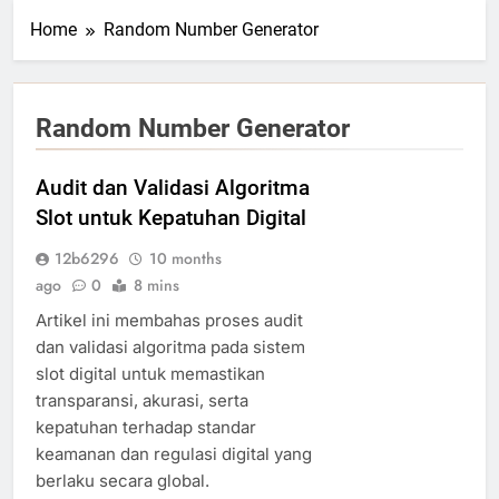
Home
Random Number Generator
Random Number Generator
Audit dan Validasi Algoritma
Slot untuk Kepatuhan Digital
12b6296
10 months
ago
0
8 mins
Artikel ini membahas proses audit
dan validasi algoritma pada sistem
slot digital untuk memastikan
transparansi, akurasi, serta
kepatuhan terhadap standar
keamanan dan regulasi digital yang
berlaku secara global.