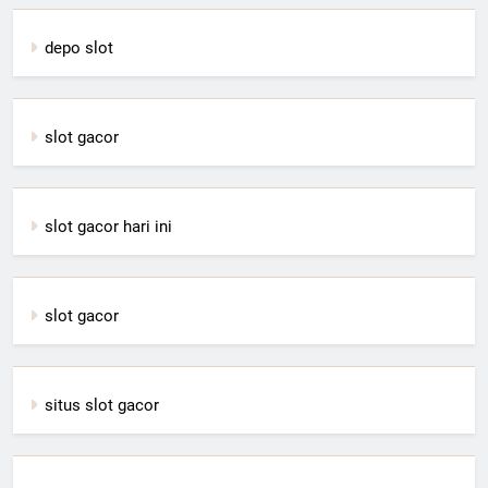
depo slot
slot gacor
slot gacor hari ini
slot gacor
situs slot gacor