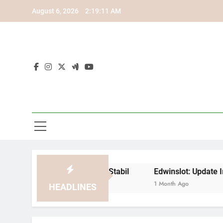
Skip
August 6, 2026
2:19:12 AM
to
content
Bitl
Dapatkan I
n Koneksi yang Stabil
Edwinslot: Update Informasi Te
1 Month Ago
HEADLINES