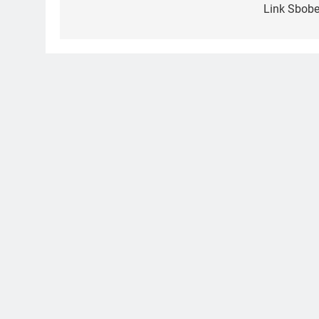
Link Sbobe