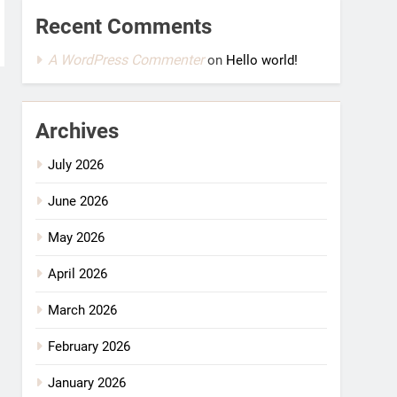
Recent Comments
A WordPress Commenter
on
Hello world!
Archives
July 2026
June 2026
May 2026
April 2026
March 2026
February 2026
January 2026