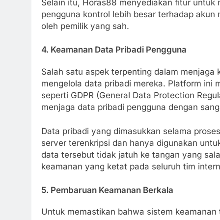
Selain itu, Horas88 menyediakan fitur untuk
pengguna kontrol lebih besar terhadap akun
oleh pemilik yang sah.
4.
Keamanan Data Pribadi Pengguna
Salah satu aspek terpenting dalam menjag
mengelola data pribadi mereka. Platform ini 
seperti GDPR (General Data Protection Regu
menjaga data pribadi pengguna dengan sang
Data pribadi yang dimasukkan selama proses
server terenkripsi dan hanya digunakan unt
data tersebut tidak jatuh ke tangan yang s
keamanan yang ketat pada seluruh tim intern
5.
Pembaruan Keamanan Berkala
Untuk memastikan bahwa sistem keamanan te