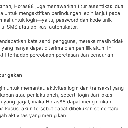
han, Horas88 juga menawarkan fitur autentikasi dua
a untuk mengaktifkan perlindungan lebih lanjut pada
masi untuk login—yaitu, password dan kode unik
i SMS atau aplikasi autentikator.
endapatkan kata sandi pengguna, mereka masih tidak
ang hanya dapat diterima oleh pemilik akun. Ini
ktif terhadap percobaan peretasan dan pencurian
curigakan
h untuk memantau aktivitas login dan transaksi yang
pan atau perilaku aneh, seperti login dari lokasi
in yang gagal, maka Horas88 dapat mengirimkan
a kasus, akun tersebut dapat dibekukan sementara
ah aktivitas yang merugikan.