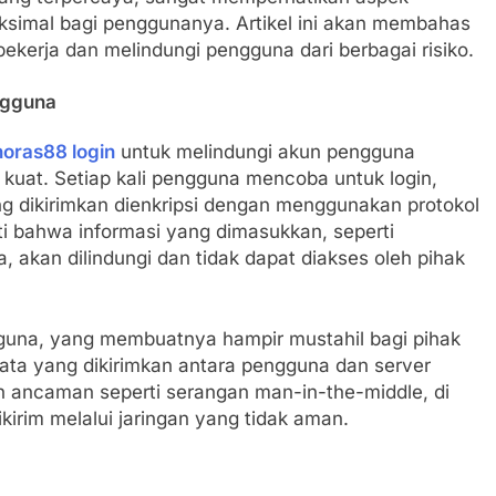
imal bagi penggunanya. Artikel ini akan membahas
kerja dan melindungi pengguna dari berbagai risiko.
ngguna
horas88 login
untuk melindungi akun pengguna
uat. Setiap kali pengguna mencoba untuk login,
 dikirimkan dienkripsi dengan menggunakan protokol
rti bahwa informasi yang dimasukkan, seperti
, akan dilindungi dan tidak dapat diakses oleh pihak
guna, yang membuatnya hampir mustahil bagi pihak
ata yang dikirimkan antara pengguna dan server
ancaman seperti serangan man-in-the-middle, di
irim melalui jaringan yang tidak aman.