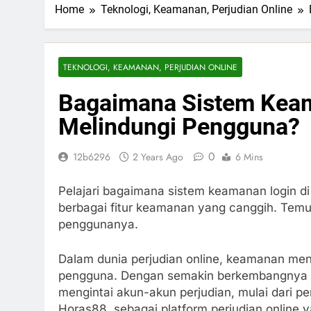
Home
Teknologi, Keamanan, Perjudian Online
TEKNOLOGI, KEAMANAN, PERJUDIAN ONLINE
Bagaimana Sistem Kea
Melindungi Pengguna?
0
12b6296
2 Years Ago
6 Mins
Pelajari bagaimana sistem keamanan login d
berbagai fitur keamanan yang canggih. Tem
penggunanya.
Dalam dunia perjudian online, keamanan menj
pengguna. Dengan semakin berkembangnya t
mengintai akun-akun perjudian, mulai dari pe
Horas88, sebagai platform perjudian online