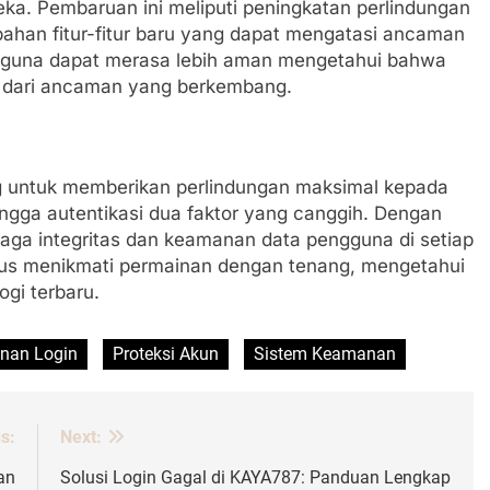
ka. Pembaruan ini meliputi peningkatan perlindungan
ahan fitur-fitur baru yang dapat mengatasi ancaman
gguna dapat merasa lebih aman mengetahui bahwa
a dari ancaman yang berkembang.
g untuk memberikan perlindungan maksimal kepada
ingga autentikasi dua faktor yang canggih. Dengan
jaga integritas dan keamanan data pengguna di setiap
fokus menikmati permainan dengan tenang, mengetahui
gi terbaru.
nan Login
Proteksi Akun
Sistem Keamanan
s:
Next:
an
Solusi Login Gagal di KAYA787: Panduan Lengkap