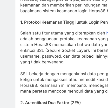
keamanan dan memberikan perlindungan maks
bagaimana sistem keamanan login Horas88 be
1.
Protokol Keamanan Tinggi untuk Login Pe
Salah satu fitur utama yang diterapkan oleh
adalah penggunaan protokol keamanan yang k
sistem Horas88 memastikan bahwa data yang
enkripsi SSL (Secure Socket Layer). Ini bera
username, password, dan data pribadi lainnya
yang tidak berwenang.
SSL bekerja dengan mengenkripsi data peng
ketiga untuk mengakses atau memodifikasi d
Horas88. Keamanan ini membantu mencegah 
mana peretas mencoba mencuri data yang dik
2.
Autentikasi Dua Faktor (2FA)