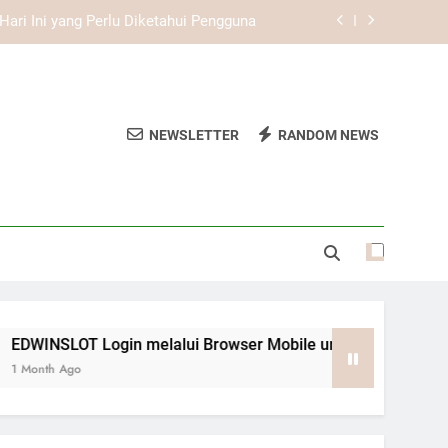
Hari Ini yang Perlu Diketahui Pengguna
obile untuk Pengalaman Lebih Efisien
dengan Langkah yang Aman dan Terarah
NEWSLETTER
RANDOM NEWS
4D Login dengan Koneksi yang Stabil
Hari Ini yang Perlu Diketahui Pengguna
obile untuk Pengalaman Lebih Efisien
dengan Langkah yang Aman dan Terarah
 Login melalui Browser Mobile untuk Pengalaman Lebih Efisi