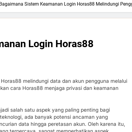
Bagaimana Sistem Keamanan Login Horas88 Melindungi Peng
manan Login Horas88
i Horas88 melindungi data dan akun pengguna melalui
ukan cara Horas88 menjaga privasi dan keamanan
adi salah satu aspek yang paling penting bagi
eknologi, ada banyak potensi ancaman yang
ncurian data hingga peretasan akun. Oleh karena itu,
 yang terpercaya, sangat memperhatikan aspek