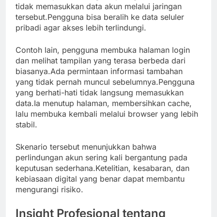
tidak memasukkan data akun melalui jaringan
tersebut.Pengguna bisa beralih ke data seluler
pribadi agar akses lebih terlindungi.
Contoh lain, pengguna membuka halaman login
dan melihat tampilan yang terasa berbeda dari
biasanya.Ada permintaan informasi tambahan
yang tidak pernah muncul sebelumnya.Pengguna
yang berhati-hati tidak langsung memasukkan
data.Ia menutup halaman, membersihkan cache,
lalu membuka kembali melalui browser yang lebih
stabil.
Skenario tersebut menunjukkan bahwa
perlindungan akun sering kali bergantung pada
keputusan sederhana.Ketelitian, kesabaran, dan
kebiasaan digital yang benar dapat membantu
mengurangi risiko.
Insight Profesional tentang