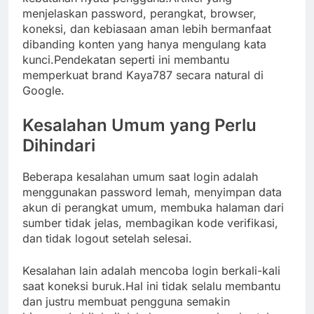
menjelaskan password, perangkat, browser,
koneksi, dan kebiasaan aman lebih bermanfaat
dibanding konten yang hanya mengulang kata
kunci.Pendekatan seperti ini membantu
memperkuat brand Kaya787 secara natural di
Google.
Kesalahan Umum yang Perlu
Dihindari
Beberapa kesalahan umum saat login adalah
menggunakan password lemah, menyimpan data
akun di perangkat umum, membuka halaman dari
sumber tidak jelas, membagikan kode verifikasi,
dan tidak logout setelah selesai.
Kesalahan lain adalah mencoba login berkali-kali
saat koneksi buruk.Hal ini tidak selalu membantu
dan justru membuat pengguna semakin