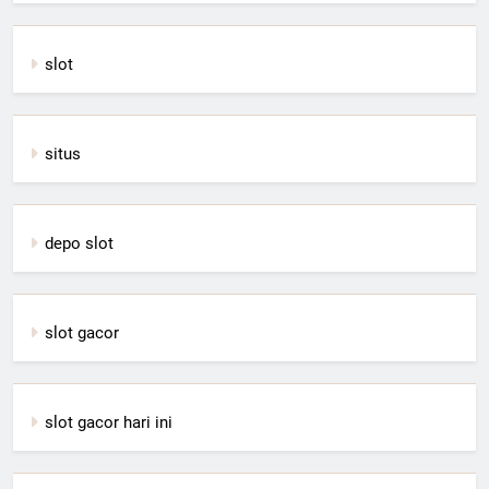
slot
situs
depo slot
slot gacor
slot gacor hari ini