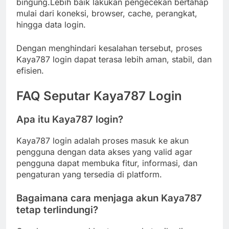
bingung.Lebih baik lakukan pengecekan bertahap
mulai dari koneksi, browser, cache, perangkat,
hingga data login.
Dengan menghindari kesalahan tersebut, proses
Kaya787 login dapat terasa lebih aman, stabil, dan
efisien.
FAQ Seputar Kaya787 Login
Apa itu Kaya787 login?
Kaya787 login adalah proses masuk ke akun
pengguna dengan data akses yang valid agar
pengguna dapat membuka fitur, informasi, dan
pengaturan yang tersedia di platform.
Bagaimana cara menjaga akun Kaya787
tetap terlindungi?