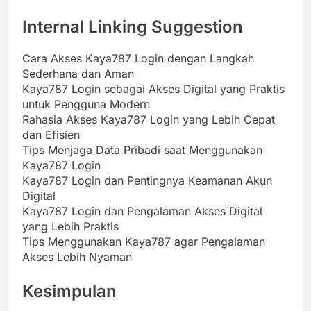
Internal Linking Suggestion
Cara Akses Kaya787 Login dengan Langkah
Sederhana dan Aman
Kaya787 Login sebagai Akses Digital yang Praktis
untuk Pengguna Modern
Rahasia Akses Kaya787 Login yang Lebih Cepat
dan Efisien
Tips Menjaga Data Pribadi saat Menggunakan
Kaya787 Login
Kaya787 Login dan Pentingnya Keamanan Akun
Digital
Kaya787 Login dan Pengalaman Akses Digital
yang Lebih Praktis
Tips Menggunakan Kaya787 agar Pengalaman
Akses Lebih Nyaman
Kesimpulan