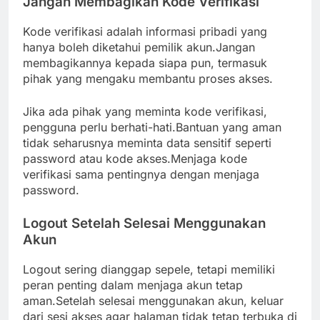
Jangan Membagikan Kode Verifikasi
Kode verifikasi adalah informasi pribadi yang
hanya boleh diketahui pemilik akun.Jangan
membagikannya kepada siapa pun, termasuk
pihak yang mengaku membantu proses akses.
Jika ada pihak yang meminta kode verifikasi,
pengguna perlu berhati-hati.Bantuan yang aman
tidak seharusnya meminta data sensitif seperti
password atau kode akses.Menjaga kode
verifikasi sama pentingnya dengan menjaga
password.
Logout Setelah Selesai Menggunakan
Akun
Logout sering dianggap sepele, tetapi memiliki
peran penting dalam menjaga akun tetap
aman.Setelah selesai menggunakan akun, keluar
dari sesi akses agar halaman tidak tetap terbuka di