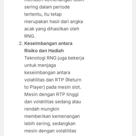
sering dalam periode
tertentu, itu tetap
merupakan hasil dari angka
acak yang dihasilkan oleh
RNG.
Keseimbangan antara
Risiko dan Hadiah
Teknologi RNG juga bekerja
untuk menjaga
keseimbangan antara
volatilitas dan RTP (Return
to Player) pada mesin slot.
Mesin dengan RTP tinggi
dan volatilitas sedang atau
rendah mungkin
memberikan kemenangan
lebih sering, sedangkan
mesin dengan volatilitas