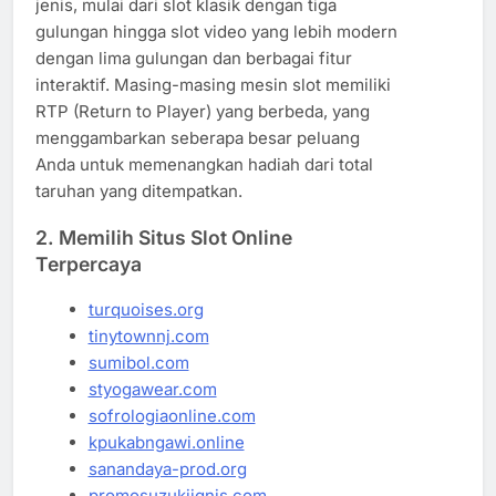
jenis, mulai dari slot klasik dengan tiga
gulungan hingga slot video yang lebih modern
dengan lima gulungan dan berbagai fitur
interaktif. Masing-masing mesin slot memiliki
RTP (Return to Player) yang berbeda, yang
menggambarkan seberapa besar peluang
Anda untuk memenangkan hadiah dari total
taruhan yang ditempatkan.
2.
Memilih Situs Slot Online
Terpercaya
turquoises.org
tinytownnj.com
sumibol.com
styogawear.com
sofrologiaonline.com
kpukabngawi.online
sanandaya-prod.org
promosuzukiignis.com