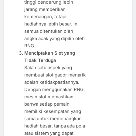
tinggi cenderung lebih
jarang memberikan
kemenangan, tetapi
hadiahnya lebih besar. Ini
semua ditentukan oleh
angka acak yang dipilih oleh
RNG.
Menciptakan Slot yang
Tidak Terduga
Salah satu aspek yang
membuat slot gacor menarik
adalah ketidakpastiannya.
Dengan menggunakan RNG,
mesin slot memastikan
bahwa setiap pemain
memiliki kesempatan yang
sama untuk memenangkan
hadiah besar, tanpa ada pola
atau sistem yang dapat