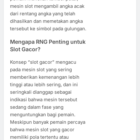
mesin slot mengambil angka acak
dari rentang angka yang telah
dihasilkan dan memetakan angka
tersebut ke simbol pada gulungan.
Mengapa RNG Penting untuk
Slot Gacor?
Konsep “slot gacor” mengacu
pada mesin slot yang sering
memberikan kemenangan lebih
tinggi atau lebih sering, dan ini
seringkali dianggap sebagai
indikasi bahwa mesin tersebut
sedang dalam fase yang
menguntungkan bagi pemain.
Meskipun banyak pemain percaya
bahwa mesin slot yang gacor
memiliki pola tertentu atau