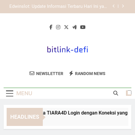
Skip
EDWINSLOT Login melalui Browser Mobile untuk
to
Pengalaman Lebih Efisien
content
Login Edwinslot dan Solusi Saat Halaman Tidak
Bisa Dibuka dengan Langkah yang Aman dan
Terarah
Panduan Membuka TIARA4D Login dengan
Koneksi yang Stabil
Edwinslot: Update Informasi Terbaru Hari Ini yang
Perlu Diketahui Pengguna
EDWINSLOT Login melalui Browser Mobile untuk
Pengalaman Lebih Efisien
Bitlink Defi
Dapatkan Informasi Terbaru Seputar Dunia
Login Edwinslot dan Solusi Saat Halaman Tidak
NEWSLETTER
RANDOM NEWS
Bisa Dibuka dengan Langkah yang Aman dan
DeFi Di Bitlink Defi.
Terarah
MENU
nduan Membuka TIARA4D Login dengan Koneksi yang Stabil
HEADLINES
Weeks Ago