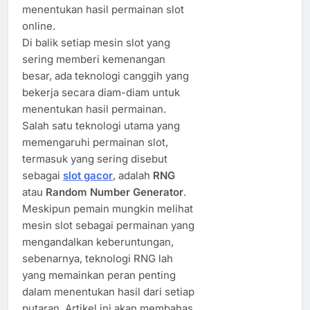
menentukan hasil permainan slot
online.
Di balik setiap mesin slot yang
sering memberi kemenangan
besar, ada teknologi canggih yang
bekerja secara diam-diam untuk
menentukan hasil permainan.
Salah satu teknologi utama yang
memengaruhi permainan slot,
termasuk yang sering disebut
sebagai
slot gacor
, adalah
RNG
atau
Random Number Generator
.
Meskipun pemain mungkin melihat
mesin slot sebagai permainan yang
mengandalkan keberuntungan,
sebenarnya, teknologi RNG lah
yang memainkan peran penting
dalam menentukan hasil dari setiap
putaran. Artikel ini akan membahas