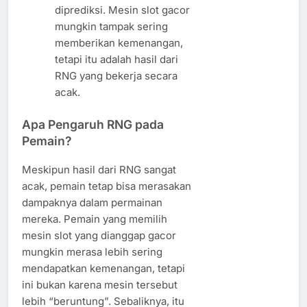
diprediksi. Mesin slot gacor
mungkin tampak sering
memberikan kemenangan,
tetapi itu adalah hasil dari
RNG yang bekerja secara
acak.
Apa Pengaruh RNG pada
Pemain?
Meskipun hasil dari RNG sangat
acak, pemain tetap bisa merasakan
dampaknya dalam permainan
mereka. Pemain yang memilih
mesin slot yang dianggap gacor
mungkin merasa lebih sering
mendapatkan kemenangan, tetapi
ini bukan karena mesin tersebut
lebih “beruntung”. Sebaliknya, itu