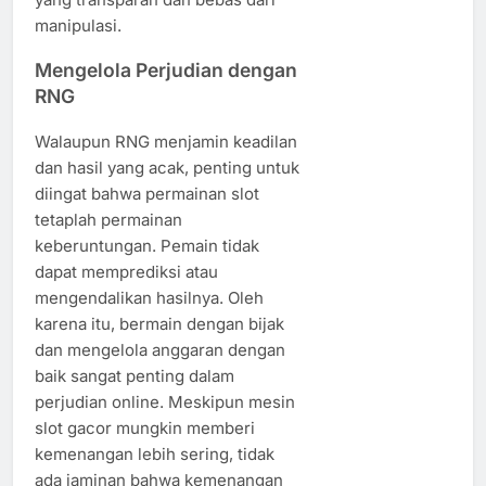
manipulasi.
Mengelola Perjudian dengan
RNG
Walaupun RNG menjamin keadilan
dan hasil yang acak, penting untuk
diingat bahwa permainan slot
tetaplah permainan
keberuntungan. Pemain tidak
dapat memprediksi atau
mengendalikan hasilnya. Oleh
karena itu, bermain dengan bijak
dan mengelola anggaran dengan
baik sangat penting dalam
perjudian online. Meskipun mesin
slot gacor mungkin memberi
kemenangan lebih sering, tidak
ada jaminan bahwa kemenangan