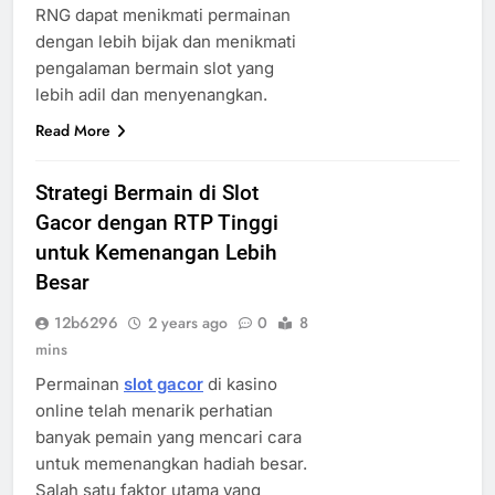
RNG dapat menikmati permainan
dengan lebih bijak dan menikmati
pengalaman bermain slot yang
lebih adil dan menyenangkan.
Read More
Strategi Bermain di Slot
Gacor dengan RTP Tinggi
untuk Kemenangan Lebih
Besar
12b6296
2 years ago
0
8
mins
Permainan
slot gacor
di kasino
online telah menarik perhatian
banyak pemain yang mencari cara
untuk memenangkan hadiah besar.
Salah satu faktor utama yang