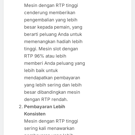
Mesin dengan RTP tinggi
cenderung memberikan
pengembalian yang lebih
besar kepada pemain, yang
berarti peluang Anda untuk
memenangkan hadiah lebih
tinggi. Mesin slot dengan
RTP 96% atau lebih
memberi Anda peluang yang
lebih baik untuk
mendapatkan pembayaran
yang lebih sering dan lebih
besar dibandingkan mesin
dengan RTP rendah.
Pembayaran Lebih
Konsisten
Mesin dengan RTP tinggi
sering kali menawarkan