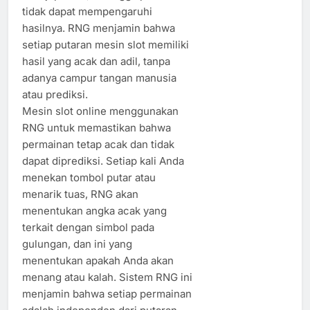
tidak dapat mempengaruhi
hasilnya. RNG menjamin bahwa
setiap putaran mesin slot memiliki
hasil yang acak dan adil, tanpa
adanya campur tangan manusia
atau prediksi.
Mesin slot online menggunakan
RNG untuk memastikan bahwa
permainan tetap acak dan tidak
dapat diprediksi. Setiap kali Anda
menekan tombol putar atau
menarik tuas, RNG akan
menentukan angka acak yang
terkait dengan simbol pada
gulungan, dan ini yang
menentukan apakah Anda akan
menang atau kalah. Sistem RNG ini
menjamin bahwa setiap permainan