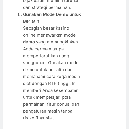
bijak dalam memilih taruhan
dan strategi permainan.
Gunakan Mode Demo untuk
Berlatih
Sebagian besar kasino
online menawarkan
mode
demo
yang memungkinkan
Anda bermain tanpa
mempertaruhkan uang
sungguhan. Gunakan mode
demo untuk berlatih dan
memahami cara kerja mesin
slot dengan RTP tinggi. Ini
memberi Anda kesempatan
untuk mempelajari pola
permainan, fitur bonus, dan
pengaturan mesin tanpa
risiko finansial.