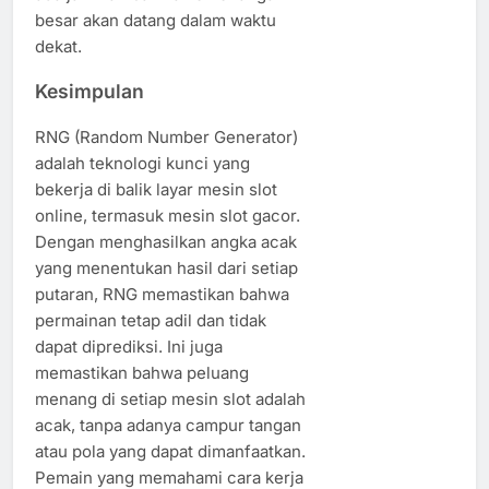
besar akan datang dalam waktu
dekat.
Kesimpulan
RNG (Random Number Generator)
adalah teknologi kunci yang
bekerja di balik layar mesin slot
online, termasuk mesin slot gacor.
Dengan menghasilkan angka acak
yang menentukan hasil dari setiap
putaran, RNG memastikan bahwa
permainan tetap adil dan tidak
dapat diprediksi. Ini juga
memastikan bahwa peluang
menang di setiap mesin slot adalah
acak, tanpa adanya campur tangan
atau pola yang dapat dimanfaatkan.
Pemain yang memahami cara kerja