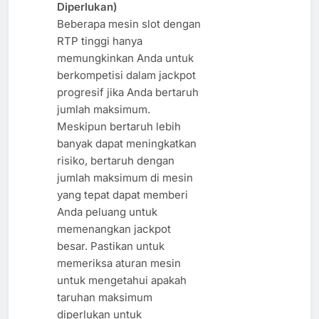
Diperlukan)
Beberapa mesin slot dengan
RTP tinggi hanya
memungkinkan Anda untuk
berkompetisi dalam jackpot
progresif jika Anda bertaruh
jumlah maksimum.
Meskipun bertaruh lebih
banyak dapat meningkatkan
risiko, bertaruh dengan
jumlah maksimum di mesin
yang tepat dapat memberi
Anda peluang untuk
memenangkan jackpot
besar. Pastikan untuk
memeriksa aturan mesin
untuk mengetahui apakah
taruhan maksimum
diperlukan untuk