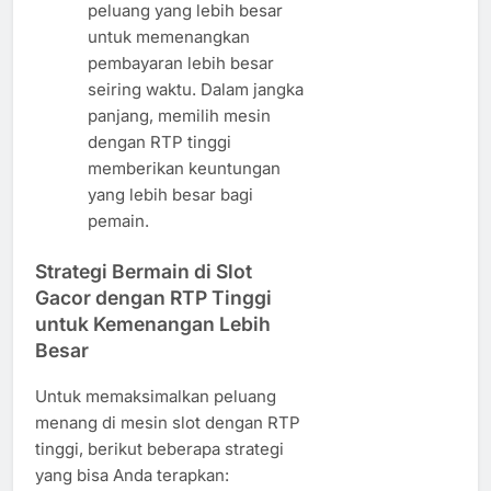
peluang yang lebih besar
untuk memenangkan
pembayaran lebih besar
seiring waktu. Dalam jangka
panjang, memilih mesin
dengan RTP tinggi
memberikan keuntungan
yang lebih besar bagi
pemain.
Strategi Bermain di Slot
Gacor dengan RTP Tinggi
untuk Kemenangan Lebih
Besar
Untuk memaksimalkan peluang
menang di mesin slot dengan RTP
tinggi, berikut beberapa strategi
yang bisa Anda terapkan: