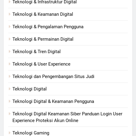
Teknologi & Infrastruktur Digital
Teknologi & Keamanan Digital
Teknologi & Pengalaman Pengguna
Teknologi & Permainan Digital
Teknologi & Tren Digital
Teknologi & User Experience
Teknologi dan Pengembangan Situs Judi
Teknologi Digital
Teknologi Digital & Keamanan Pengguna
Teknologi Digital Keamanan Siber Panduan Login User
Experience Proteksi Akun Online
Teknologi Gaming