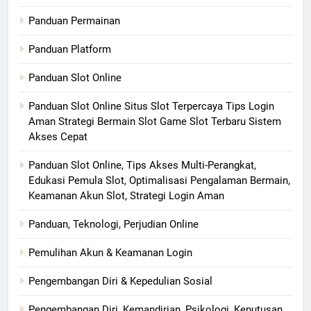
Panduan Permainan
Panduan Platform
Panduan Slot Online
Panduan Slot Online Situs Slot Terpercaya Tips Login
Aman Strategi Bermain Slot Game Slot Terbaru Sistem
Akses Cepat
Panduan Slot Online, Tips Akses Multi-Perangkat,
Edukasi Pemula Slot, Optimalisasi Pengalaman Bermain,
Keamanan Akun Slot, Strategi Login Aman
Panduan, Teknologi, Perjudian Online
Pemulihan Akun & Keamanan Login
Pengembangan Diri & Kepedulian Sosial
Pengembangan Diri, Kemandirian, Psikologi, Keputusan