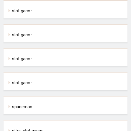
slot gacor
slot gacor
slot gacor
slot gacor
spaceman
situs slot gacor