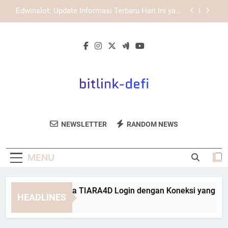
Skip
EDWINSLOT Login melalui Browser Mobile untuk
to
Pengalaman Lebih Efisien
content
Login Edwinslot dan Solusi Saat Halaman Tidak
Bisa Dibuka dengan Langkah yang Aman dan
Terarah
Panduan Membuka TIARA4D Login dengan
Koneksi yang Stabil
Edwinslot: Update Informasi Terbaru Hari Ini yang
Perlu Diketahui Pengguna
EDWINSLOT Login melalui Browser Mobile untuk
Pengalaman Lebih Efisien
Bitlink Defi
Dapatkan Informasi Terbaru Seputar Dunia
Login Edwinslot dan Solusi Saat Halaman Tidak
NEWSLETTER
RANDOM NEWS
Bisa Dibuka dengan Langkah yang Aman dan
DeFi Di Bitlink Defi.
Terarah
MENU
nduan Membuka TIARA4D Login dengan Koneksi yang Stabil
HEADLINES
Month Ago