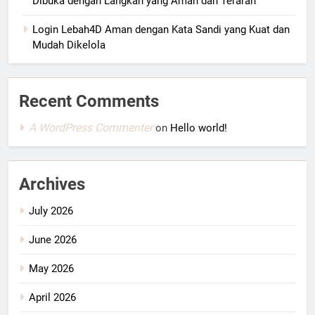
Dibuka dengan Langkah yang Aman dan Terarah
Login Lebah4D Aman dengan Kata Sandi yang Kuat dan
Mudah Dikelola
Recent Comments
A WordPress Commenter
on
Hello world!
Archives
July 2026
June 2026
May 2026
April 2026