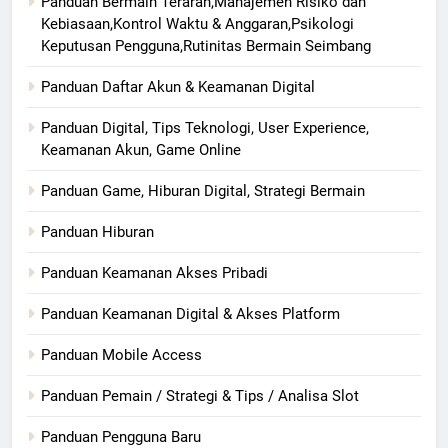
Panduan Bermain Terarah,Manajemen Risiko dan
Kebiasaan,Kontrol Waktu & Anggaran,Psikologi
Keputusan Pengguna,Rutinitas Bermain Seimbang
Panduan Daftar Akun & Keamanan Digital
Panduan Digital, Tips Teknologi, User Experience,
Keamanan Akun, Game Online
Panduan Game, Hiburan Digital, Strategi Bermain
Panduan Hiburan
Panduan Keamanan Akses Pribadi
Panduan Keamanan Digital & Akses Platform
Panduan Mobile Access
Panduan Pemain / Strategi & Tips / Analisa Slot
Panduan Pengguna Baru