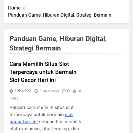
Home
Panduan Game, Hiburan Digital, Strategi Bermain
Panduan Game, Hiburan Digital,
Strategi Bermain
Cara Memilih Situs Slot
Terpercaya untuk Bermain
Slot Gacor Hari Ini
12b6296
1 year ago
0
4
mins
Pelajari cara memilih situs slot
terpercaya untuk bermain
slot
gacor hari ini
dengan tips memilih
platform aman, fitur lengkap, dan