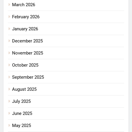
March 2026
February 2026
January 2026
December 2025
November 2025
October 2025
September 2025
August 2025
July 2025
June 2025
May 2025