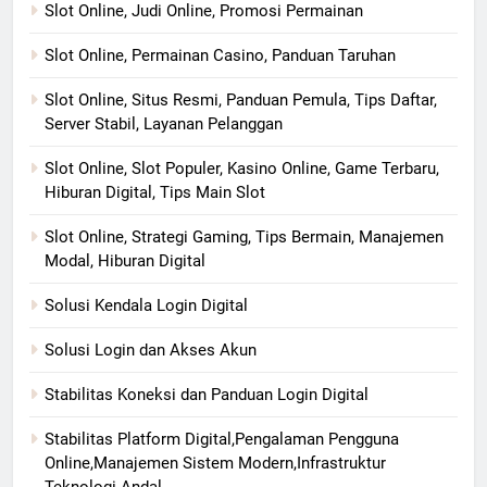
Slot Online, Judi Online, Promosi Permainan
Slot Online, Permainan Casino, Panduan Taruhan
Slot Online, Situs Resmi, Panduan Pemula, Tips Daftar,
Server Stabil, Layanan Pelanggan
Slot Online, Slot Populer, Kasino Online, Game Terbaru,
Hiburan Digital, Tips Main Slot
Slot Online, Strategi Gaming, Tips Bermain, Manajemen
Modal, Hiburan Digital
Solusi Kendala Login Digital
Solusi Login dan Akses Akun
Stabilitas Koneksi dan Panduan Login Digital
Stabilitas Platform Digital,Pengalaman Pengguna
Online,Manajemen Sistem Modern,Infrastruktur
Teknologi Andal