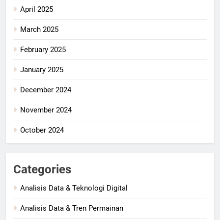
April 2025
March 2025
February 2025
January 2025
December 2024
November 2024
October 2024
Categories
Analisis Data & Teknologi Digital
Analisis Data & Tren Permainan