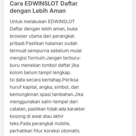
Cara EDWINSLOT Daftar
dengan Lebih Aman
Untuk melakukan EDWINSLOT
Daftar dengan lebih aman, buka
browser utama dari perangkat
pribadi.Pastikan halaman sudah
termuat sempurna sebelum mulai
mengisi formulir.Jangan terburu-
buru menekan tombol daftar jika
kolom belum tampil lengkap.
Isi data secara bertahap.Periksa
huruf kapital, angka, simbol, dan
kemungkinan spasi tambahan.Jika
menggunakan salin-tempel dari
catatan, pastikan tidak ada karakter
kosong di awal atau akhir
teks.Pada perangkat mobile,
perhatikan fitur koreksi otomatis