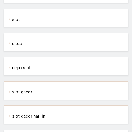
slot
situs
depo slot
slot gacor
slot gacor hari ini