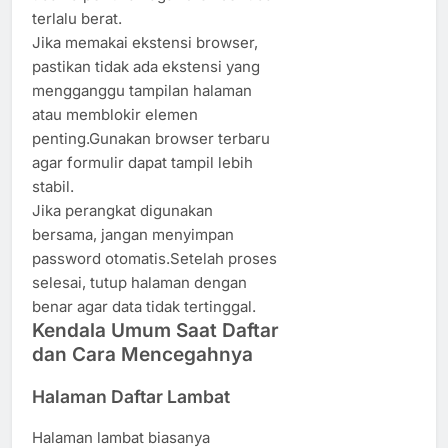
terlalu berat.
Jika memakai ekstensi browser,
pastikan tidak ada ekstensi yang
mengganggu tampilan halaman
atau memblokir elemen
penting.Gunakan browser terbaru
agar formulir dapat tampil lebih
stabil.
Jika perangkat digunakan
bersama, jangan menyimpan
password otomatis.Setelah proses
selesai, tutup halaman dengan
benar agar data tidak tertinggal.
Kendala Umum Saat Daftar
dan Cara Mencegahnya
Halaman Daftar Lambat
Halaman lambat biasanya