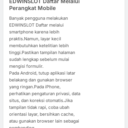
EDWINSLOT Daftar Melalui
Perangkat Mobile
Banyak pengguna melakukan
EDWINSLOT Daftar melalui
smartphone karena lebih
praktis.Namun, layar kecil
membutuhkan ketelitian lebih
tinggi.Pastikan tampilan halaman
sudah lengkap sebelum mulai
mengisi formulir.
Pada Android, tutup aplikasi latar
belakang dan gunakan browser
yang ringan.Pada iPhone,
perhatikan pengaturan privasi, data
situs, dan koreksi otomatis.Jika
tampilan tidak rapi, coba ubah
orientasi layar, bersihkan cache,
atau gunakan browser lain sebagai
pembanding.