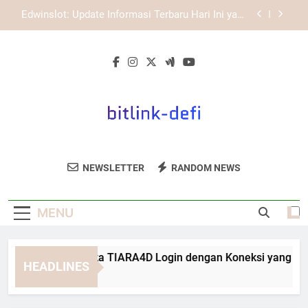
Skip
EDWINSLOT Login melalui Browser Mobile untuk
to
Pengalaman Lebih Efisien
content
Login Edwinslot dan Solusi Saat Halaman Tidak
Bisa Dibuka dengan Langkah yang Aman dan
Terarah
Panduan Membuka TIARA4D Login dengan
Koneksi yang Stabil
Edwinslot: Update Informasi Terbaru Hari Ini yang
Perlu Diketahui Pengguna
EDWINSLOT Login melalui Browser Mobile untuk
Pengalaman Lebih Efisien
Bitlink Defi
Dapatkan Informasi Terbaru Seputar Dunia
Login Edwinslot dan Solusi Saat Halaman Tidak
NEWSLETTER
RANDOM NEWS
Bisa Dibuka dengan Langkah yang Aman dan
DeFi Di Bitlink Defi.
Terarah
MENU
nduan Membuka TIARA4D Login dengan Koneksi yang Stabil
HEADLINES
Weeks Ago