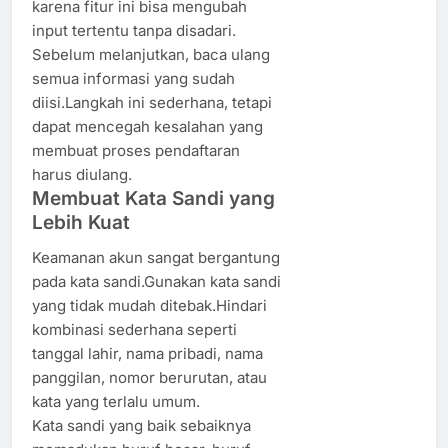
karena fitur ini bisa mengubah
input tertentu tanpa disadari.
Sebelum melanjutkan, baca ulang
semua informasi yang sudah
diisi.Langkah ini sederhana, tetapi
dapat mencegah kesalahan yang
membuat proses pendaftaran
harus diulang.
Membuat Kata Sandi yang
Lebih Kuat
Keamanan akun sangat bergantung
pada kata sandi.Gunakan kata sandi
yang tidak mudah ditebak.Hindari
kombinasi sederhana seperti
tanggal lahir, nama pribadi, nama
panggilan, nomor berurutan, atau
kata yang terlalu umum.
Kata sandi yang baik sebaiknya