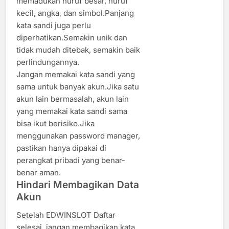
memadukan huruf besar, huruf
kecil, angka, dan simbol.Panjang
kata sandi juga perlu
diperhatikan.Semakin unik dan
tidak mudah ditebak, semakin baik
perlindungannya.
Jangan memakai kata sandi yang
sama untuk banyak akun.Jika satu
akun lain bermasalah, akun lain
yang memakai kata sandi sama
bisa ikut berisiko.Jika
menggunakan password manager,
pastikan hanya dipakai di
perangkat pribadi yang benar-
benar aman.
Hindari Membagikan Data
Akun
Setelah EDWINSLOT Daftar
selesai, jangan membagikan kata