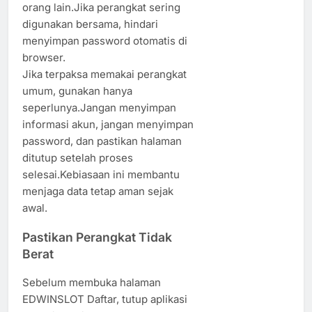
orang lain.Jika perangkat sering
digunakan bersama, hindari
menyimpan password otomatis di
browser.
Jika terpaksa memakai perangkat
umum, gunakan hanya
seperlunya.Jangan menyimpan
informasi akun, jangan menyimpan
password, dan pastikan halaman
ditutup setelah proses
selesai.Kebiasaan ini membantu
menjaga data tetap aman sejak
awal.
Pastikan Perangkat Tidak
Berat
Sebelum membuka halaman
EDWINSLOT Daftar, tutup aplikasi