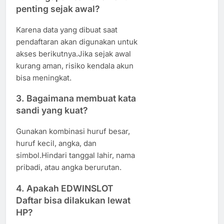
penting sejak awal?
Karena data yang dibuat saat
pendaftaran akan digunakan untuk
akses berikutnya.Jika sejak awal
kurang aman, risiko kendala akun
bisa meningkat.
3. Bagaimana membuat kata
sandi yang kuat?
Gunakan kombinasi huruf besar,
huruf kecil, angka, dan
simbol.Hindari tanggal lahir, nama
pribadi, atau angka berurutan.
4. Apakah EDWINSLOT
Daftar bisa dilakukan lewat
HP?