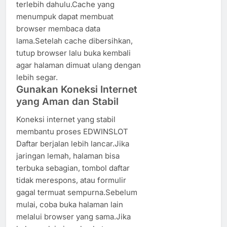
terlebih dahulu.Cache yang
menumpuk dapat membuat
browser membaca data
lama.Setelah cache dibersihkan,
tutup browser lalu buka kembali
agar halaman dimuat ulang dengan
lebih segar.
Gunakan Koneksi Internet
yang Aman dan Stabil
Koneksi internet yang stabil
membantu proses EDWINSLOT
Daftar berjalan lebih lancar.Jika
jaringan lemah, halaman bisa
terbuka sebagian, tombol daftar
tidak merespons, atau formulir
gagal termuat sempurna.Sebelum
mulai, coba buka halaman lain
melalui browser yang sama.Jika