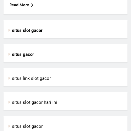
Read More
situs slot gacor
situs gacor
situs link slot gacor
situs slot gacor hari ini
situs slot gacor