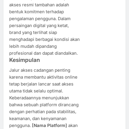
akses resmi tambahan adalah
bentuk komitmen terhadap
pengalaman pengguna. Dalam
persaingan digital yang ketat,
brand yang terlihat siap
menghadapi berbagai kondisi akan
lebih mudah dipandang
profesional dan dapat diandalkan.
Kesimpulan
Jalur akses cadangan penting
karena membantu aktivitas online
tetap berjalan lancar saat akses
utama tidak selalu optimal.
Keberadaannya menunjukkan
bahwa sebuah platform dirancang
dengan perhatian pada stabilitas,
keamanan, dan kenyamanan
pengguna.
[Nama Platform]
akan