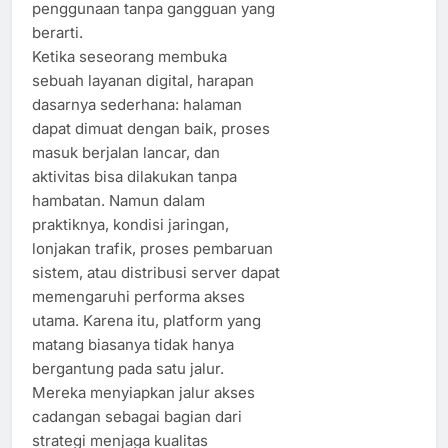
penggunaan tanpa gangguan yang
berarti.
Ketika seseorang membuka
sebuah layanan digital, harapan
dasarnya sederhana: halaman
dapat dimuat dengan baik, proses
masuk berjalan lancar, dan
aktivitas bisa dilakukan tanpa
hambatan. Namun dalam
praktiknya, kondisi jaringan,
lonjakan trafik, proses pembaruan
sistem, atau distribusi server dapat
memengaruhi performa akses
utama. Karena itu, platform yang
matang biasanya tidak hanya
bergantung pada satu jalur.
Mereka menyiapkan jalur akses
cadangan sebagai bagian dari
strategi menjaga kualitas