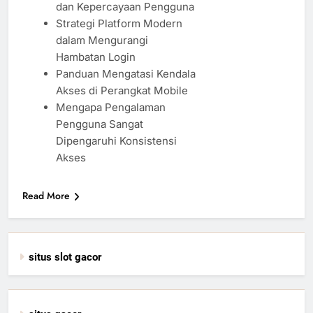
dan Kepercayaan Pengguna
Strategi Platform Modern
dalam Mengurangi
Hambatan Login
Panduan Mengatasi Kendala
Akses di Perangkat Mobile
Mengapa Pengalaman
Pengguna Sangat
Dipengaruhi Konsistensi
Akses
Read More
situs slot gacor