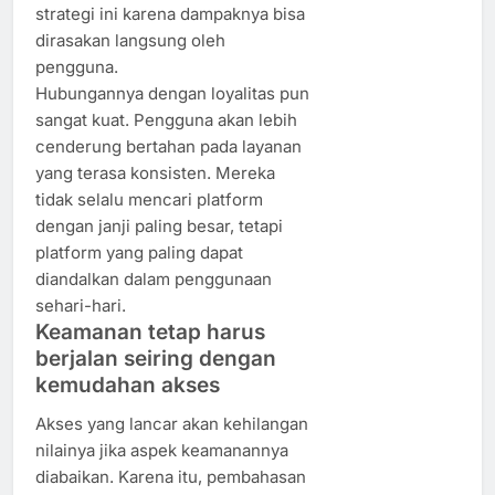
strategi ini karena dampaknya bisa
dirasakan langsung oleh
pengguna.
Hubungannya dengan loyalitas pun
sangat kuat. Pengguna akan lebih
cenderung bertahan pada layanan
yang terasa konsisten. Mereka
tidak selalu mencari platform
dengan janji paling besar, tetapi
platform yang paling dapat
diandalkan dalam penggunaan
sehari-hari.
Keamanan tetap harus
berjalan seiring dengan
kemudahan akses
Akses yang lancar akan kehilangan
nilainya jika aspek keamanannya
diabaikan. Karena itu, pembahasan