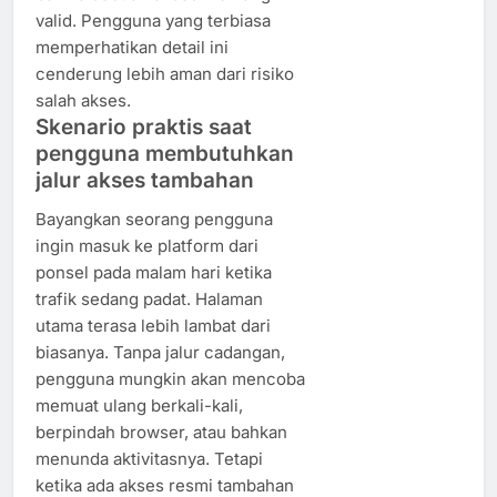
valid. Pengguna yang terbiasa
memperhatikan detail ini
cenderung lebih aman dari risiko
salah akses.
Skenario praktis saat
pengguna membutuhkan
jalur akses tambahan
Bayangkan seorang pengguna
ingin masuk ke platform dari
ponsel pada malam hari ketika
trafik sedang padat. Halaman
utama terasa lebih lambat dari
biasanya. Tanpa jalur cadangan,
pengguna mungkin akan mencoba
memuat ulang berkali-kali,
berpindah browser, atau bahkan
menunda aktivitasnya. Tetapi
ketika ada akses resmi tambahan