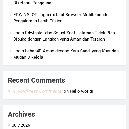
Diketahui Pengguna
EDWINSLOT Login melalui Browser Mobile untuk
Pengalaman Lebih Efisien
Login Edwinslot dan Solusi Saat Halaman Tidak Bisa
Dibuka dengan Langkah yang Aman dan Terarah
Login Lebah4D Aman dengan Kata Sandi yang Kuat dan
Mudah Dikelola
Recent Comments
A WordPress Commenter
on
Hello world!
Archives
July 2026