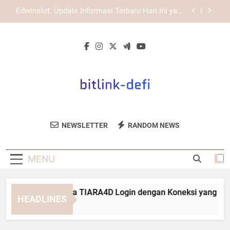
Skip
EDWINSLOT Login melalui Browser Mobile untuk
to
Pengalaman Lebih Efisien
content
Login Edwinslot dan Solusi Saat Halaman Tidak
Bisa Dibuka dengan Langkah yang Aman dan
Terarah
Panduan Membuka TIARA4D Login dengan
Koneksi yang Stabil
Edwinslot: Update Informasi Terbaru Hari Ini yang
Perlu Diketahui Pengguna
EDWINSLOT Login melalui Browser Mobile untuk
Pengalaman Lebih Efisien
Bitlink Defi
Dapatkan Informasi Terbaru Seputar Dunia
Login Edwinslot dan Solusi Saat Halaman Tidak
NEWSLETTER
RANDOM NEWS
Bisa Dibuka dengan Langkah yang Aman dan
DeFi Di Bitlink Defi.
Terarah
MENU
nduan Membuka TIARA4D Login dengan Koneksi yang Stabil
HEADLINES
eeks Ago