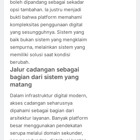
boleh dipandang sebagai sekadar
opsi tambahan. Ia justru menjadi
bukti bahwa platform memahami
kompleksitas penggunaan digital
yang sesungguhnya. Sistem yang
baik bukan sistem yang mengklaim
sempurna, melainkan sistem yang
memiliki solusi saat kondisi
berubah.
Jalur cadangan sebagai
bagian dari sistem yang
matang
Dalam infrastruktur digital modern,
akses cadangan seharusnya
dipahami sebagai bagian dari
arsitektur layanan. Banyak platform
besar menggunakan pendekatan
serupa melalui domain sekunder,