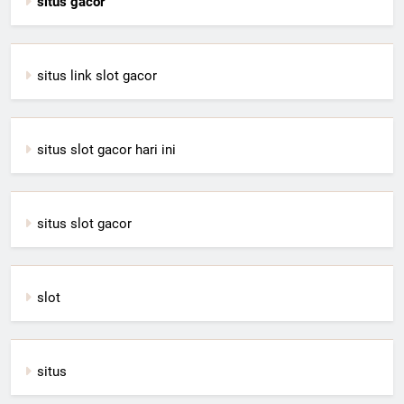
situs gacor
situs link slot gacor
situs slot gacor hari ini
situs slot gacor
slot
situs