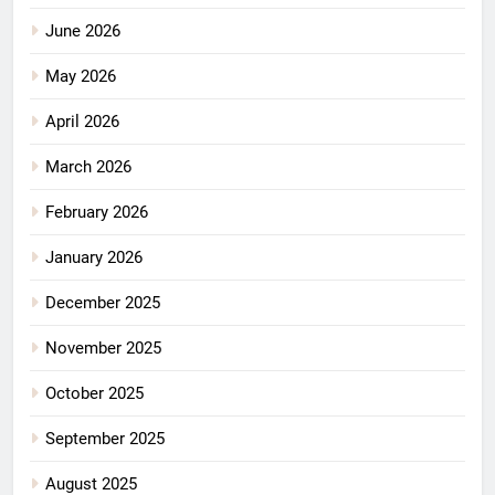
June 2026
May 2026
April 2026
March 2026
February 2026
January 2026
December 2025
November 2025
October 2025
September 2025
August 2025