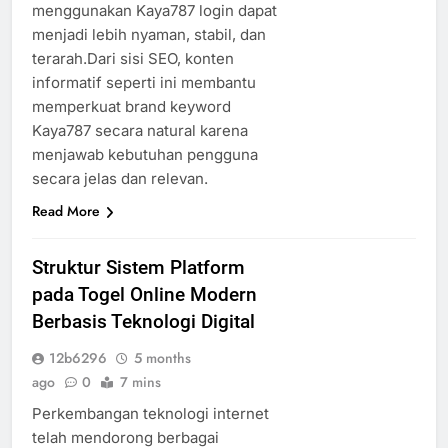
menggunakan Kaya787 login dapat
menjadi lebih nyaman, stabil, dan
terarah.Dari sisi SEO, konten
informatif seperti ini membantu
memperkuat brand keyword
Kaya787 secara natural karena
menjawab kebutuhan pengguna
secara jelas dan relevan.
Read More
Struktur Sistem Platform
pada Togel Online Modern
Berbasis Teknologi Digital
12b6296
5 months
ago
0
7 mins
Perkembangan teknologi internet
telah mendorong berbagai