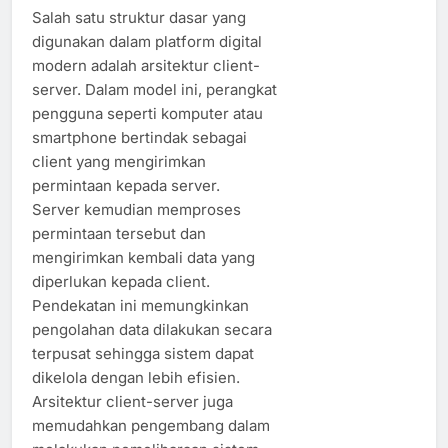
Salah satu struktur dasar yang
digunakan dalam platform digital
modern adalah arsitektur client-
server. Dalam model ini, perangkat
pengguna seperti komputer atau
smartphone bertindak sebagai
client yang mengirimkan
permintaan kepada server.
Server kemudian memproses
permintaan tersebut dan
mengirimkan kembali data yang
diperlukan kepada client.
Pendekatan ini memungkinkan
pengolahan data dilakukan secara
terpusat sehingga sistem dapat
dikelola dengan lebih efisien.
Arsitektur client-server juga
memudahkan pengembang dalam