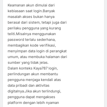
Keamanan akun dimulai dari
kebiasaan saat login.Banyak
masalah akses bukan hanya
berasal dari sistem, tetapi juga dari
perilaku pengguna yang kurang
teliti.Misalnya menggunakan
password terlalu sederhana,
membagikan kode verifikasi,
menyimpan data login di perangkat
umum, atau membuka halaman dari
sumber yang tidak jelas.
Dalam konteks Kaya787 login,
perlindungan akun membantu
pengguna menjaga kendali atas
data pribadi dan aktivitas
digitalnya.Jika akun terlindungi,
pengguna dapat mengakses
platform dengan lebih nyaman