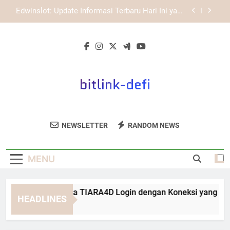
Skip
EDWINSLOT Login melalui Browser Mobile untuk
to
Pengalaman Lebih Efisien
content
Login Edwinslot dan Solusi Saat Halaman Tidak
Bisa Dibuka dengan Langkah yang Aman dan
Terarah
Panduan Membuka TIARA4D Login dengan
Koneksi yang Stabil
Edwinslot: Update Informasi Terbaru Hari Ini yang
Perlu Diketahui Pengguna
EDWINSLOT Login melalui Browser Mobile untuk
Pengalaman Lebih Efisien
Bitlink Defi
Dapatkan Informasi Terbaru Seputar Dunia
Login Edwinslot dan Solusi Saat Halaman Tidak
NEWSLETTER
RANDOM NEWS
Bisa Dibuka dengan Langkah yang Aman dan
DeFi Di Bitlink Defi.
Terarah
MENU
nduan Membuka TIARA4D Login dengan Koneksi yang Stabil
HEADLINES
Weeks Ago