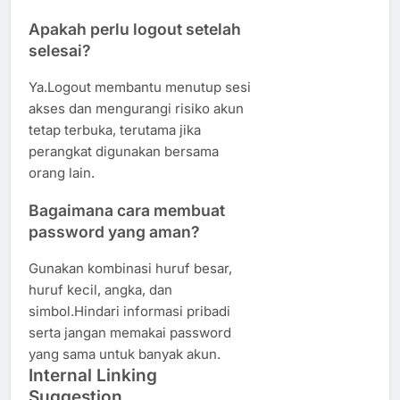
Apakah perlu logout setelah
selesai?
Ya.Logout membantu menutup sesi
akses dan mengurangi risiko akun
tetap terbuka, terutama jika
perangkat digunakan bersama
orang lain.
Bagaimana cara membuat
password yang aman?
Gunakan kombinasi huruf besar,
huruf kecil, angka, dan
simbol.Hindari informasi pribadi
serta jangan memakai password
yang sama untuk banyak akun.
Internal Linking
Suggestion