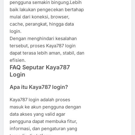
pengguna semakin bingung.Lebih
baik lakukan pengecekan bertahap
mulai dari koneksi, browser,
cache, perangkat, hingga data
login.
Dengan menghindari kesalahan
tersebut, proses Kaya787 login
dapat terasa lebih aman, stabil, dan
efisien.
FAQ Seputar Kaya787
Login
Apa itu Kaya787 login?
Kaya787 login adalah proses
masuk ke akun pengguna dengan
data akses yang valid agar
pengguna dapat membuka fitur,
informasi, dan pengaturan yang