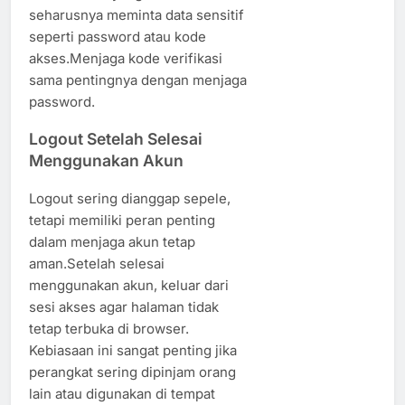
seharusnya meminta data sensitif
seperti password atau kode
akses.Menjaga kode verifikasi
sama pentingnya dengan menjaga
password.
Logout Setelah Selesai
Menggunakan Akun
Logout sering dianggap sepele,
tetapi memiliki peran penting
dalam menjaga akun tetap
aman.Setelah selesai
menggunakan akun, keluar dari
sesi akses agar halaman tidak
tetap terbuka di browser.
Kebiasaan ini sangat penting jika
perangkat sering dipinjam orang
lain atau digunakan di tempat