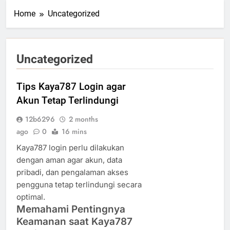
Home
Uncategorized
Uncategorized
Tips Kaya787 Login agar
Akun Tetap Terlindungi
12b6296
2 months
ago
0
16 mins
Kaya787 login perlu dilakukan
dengan aman agar akun, data
pribadi, dan pengalaman akses
pengguna tetap terlindungi secara
optimal.
Memahami Pentingnya
Keamanan saat Kaya787