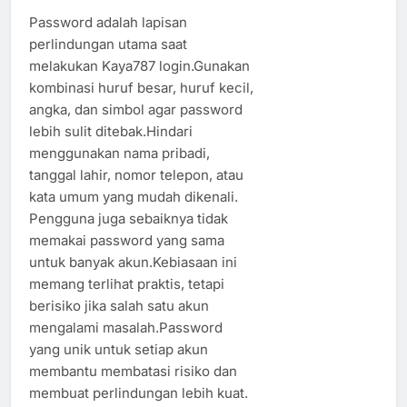
Password adalah lapisan
perlindungan utama saat
melakukan Kaya787 login.Gunakan
kombinasi huruf besar, huruf kecil,
angka, dan simbol agar password
lebih sulit ditebak.Hindari
menggunakan nama pribadi,
tanggal lahir, nomor telepon, atau
kata umum yang mudah dikenali.
Pengguna juga sebaiknya tidak
memakai password yang sama
untuk banyak akun.Kebiasaan ini
memang terlihat praktis, tetapi
berisiko jika salah satu akun
mengalami masalah.Password
yang unik untuk setiap akun
membantu membatasi risiko dan
membuat perlindungan lebih kuat.