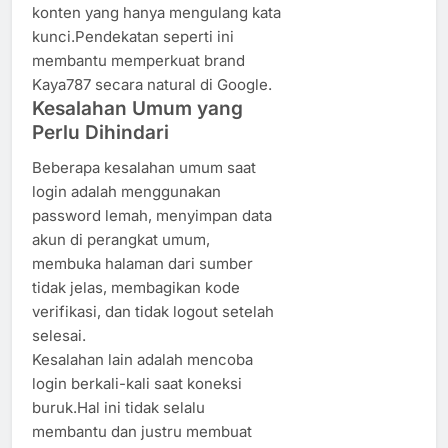
konten yang hanya mengulang kata
kunci.Pendekatan seperti ini
membantu memperkuat brand
Kaya787 secara natural di Google.
Kesalahan Umum yang
Perlu Dihindari
Beberapa kesalahan umum saat
login adalah menggunakan
password lemah, menyimpan data
akun di perangkat umum,
membuka halaman dari sumber
tidak jelas, membagikan kode
verifikasi, dan tidak logout setelah
selesai.
Kesalahan lain adalah mencoba
login berkali-kali saat koneksi
buruk.Hal ini tidak selalu
membantu dan justru membuat