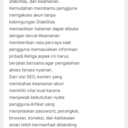
stabilitas, dan keamanan.
Kemudahan membantu pengguna
mengakses akun tanpa
kebingungan.Stabilitas
memastikan halaman dapat dibuka
dengan lancar.Keamanan
memberikan rasa percaya saat
pengguna memasukkan informasi
pribadi.Ketiga aspek ini harus
berjalan bersama agar pengalaman
akses terasa nyaman.
Dari sisi SEO, konten yang
membahas keamanan akun
memiliki nilai kuat karena
menjawab kebutuhan nyata
pengguna.Artikel yang
menjelaskan password, perangkat,
browser, koneksi, dan kebiasaan
aman lebih bermanfaat dibanding