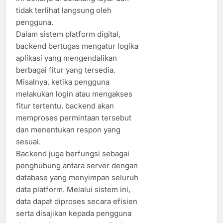
tidak terlihat langsung oleh
pengguna.
Dalam sistem platform digital,
backend bertugas mengatur logika
aplikasi yang mengendalikan
berbagai fitur yang tersedia.
Misalnya, ketika pengguna
melakukan login atau mengakses
fitur tertentu, backend akan
memproses permintaan tersebut
dan menentukan respon yang
sesuai.
Backend juga berfungsi sebagai
penghubung antara server dengan
database yang menyimpan seluruh
data platform. Melalui sistem ini,
data dapat diproses secara efisien
serta disajikan kepada pengguna