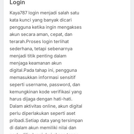
Login
Kaya787 login menjadi salah satu
kata kunci yang banyak dicari
pengguna ketika ingin mengakses
akun secara aman, cepat, dan
terarah.Proses login terlihat
sederhana, tetapi sebenarnya
menjadi titik penting dalam
menjaga keamanan akun
digital.Pada tahap ini, pengguna
memasukkan informasi sensitif
seperti username, password, dan
kemungkinan kode verifikasi yang
harus dijaga dengan hati-hati.
Dalam aktivitas online, akun digital
perlu diperlakukan seperti aset
pribadi.Setiap data yang tersimpan
di dalam akun memiliki nilai dan