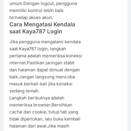
umum.Dengan logout, pengguna
memiliki kontrol lebih baik
terhadap akses akun.
Cara Mengatasi Kendala
saat Kaya787 Login
Jika pengguna mengalami kendala
saat Kaya787 login, langkah
pertama adalah memeriksa koneksi
internet.Pastikan jaringan stabil
dan halaman dapat dimuat dengan
baik.Jangan langsung mencoba
masuk berkali-kali jika koneksi
sedang lemah.
Langkah berikutnya adalah
memeriksa browser.Bersihkan
cache dan cookie, tutup tab yang
tidak diperlukan, lalu buka kembali
halaman dari awal.Jika masih