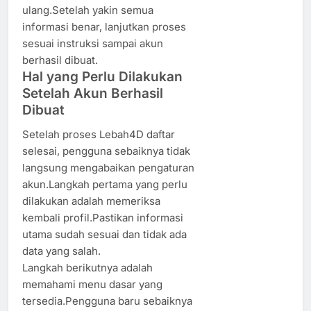
ulang.Setelah yakin semua
informasi benar, lanjutkan proses
sesuai instruksi sampai akun
berhasil dibuat.
Hal yang Perlu Dilakukan
Setelah Akun Berhasil
Dibuat
Setelah proses Lebah4D daftar
selesai, pengguna sebaiknya tidak
langsung mengabaikan pengaturan
akun.Langkah pertama yang perlu
dilakukan adalah memeriksa
kembali profil.Pastikan informasi
utama sudah sesuai dan tidak ada
data yang salah.
Langkah berikutnya adalah
memahami menu dasar yang
tersedia.Pengguna baru sebaiknya