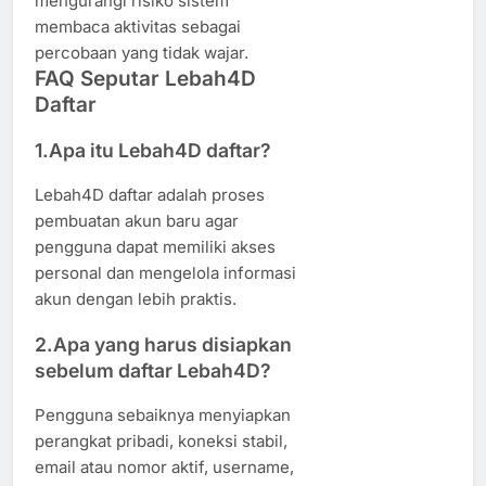
mengurangi risiko sistem
membaca aktivitas sebagai
percobaan yang tidak wajar.
FAQ Seputar Lebah4D
Daftar
1.Apa itu Lebah4D daftar?
Lebah4D daftar adalah proses
pembuatan akun baru agar
pengguna dapat memiliki akses
personal dan mengelola informasi
akun dengan lebih praktis.
2.Apa yang harus disiapkan
sebelum daftar Lebah4D?
Pengguna sebaiknya menyiapkan
perangkat pribadi, koneksi stabil,
email atau nomor aktif, username,