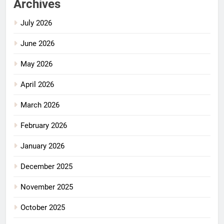
Archives
July 2026
June 2026
May 2026
April 2026
March 2026
February 2026
January 2026
December 2025
November 2025
October 2025