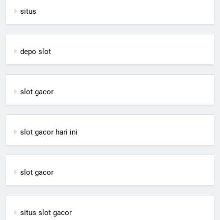
situs
depo slot
slot gacor
slot gacor hari ini
slot gacor
situs slot gacor