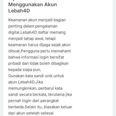
Menggunakan Akun
Lebah4D
Keamanan akun menjadi bagian
penting dalam pengalaman
digital.Lebah4D daftar memang
menjadi tahap awal, tetapi
keamanan harus dijaga sejak akun
dibuat.Pengguna perlu memahami
bahwa informasi login bersifat
pribadi dan tidak boleh dibagikan
kepada siapa pun.
Gunakan kata sandi unik untuk
akun Lebah4D.Jika
memungkinkan, perbarui kata
sandi secara berkala, terutama jika
pernah login dari perangkat
berbeda.Selain itu, biasakan keluar
dari akun setelah selesai