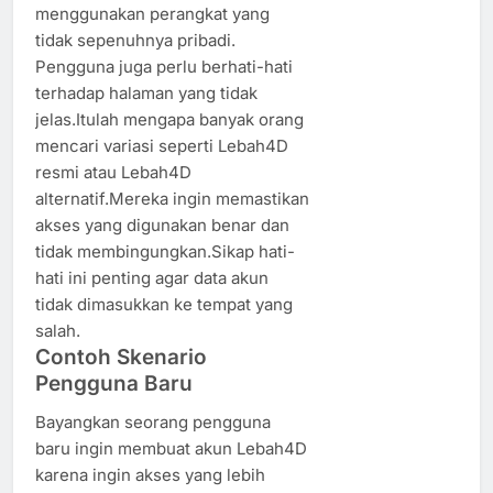
menggunakan perangkat yang
tidak sepenuhnya pribadi.
Pengguna juga perlu berhati-hati
terhadap halaman yang tidak
jelas.Itulah mengapa banyak orang
mencari variasi seperti Lebah4D
resmi atau Lebah4D
alternatif.Mereka ingin memastikan
akses yang digunakan benar dan
tidak membingungkan.Sikap hati-
hati ini penting agar data akun
tidak dimasukkan ke tempat yang
salah.
Contoh Skenario
Pengguna Baru
Bayangkan seorang pengguna
baru ingin membuat akun Lebah4D
karena ingin akses yang lebih