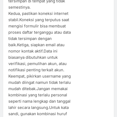
tersimpan di tempat yang tidak
semestinya.
Kedua, pastikan koneksi internet
stabil.Koneksi yang terputus saat
mengisi formulir bisa membuat
proses daftar terganggu atau data
tidak tersimpan dengan
baik.Ketiga, siapkan email atau
nomor kontak aktif.Data ini
biasanya dibutuhkan untuk
verifikasi, pemulihan akun, atau
notifikasi penting terkait akun.
Keempat, pikirkan username yang
mudah diingat namun tidak terlalu
mudah ditebak.Jangan memakai
kombinasi yang terlalu personal
seperti nama lengkap dan tanggal
lahir secara langsung.Untuk kata
sandi, gunakan kombinasi huruf