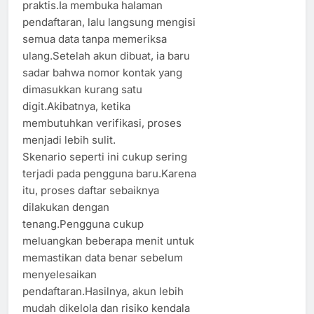
praktis.Ia membuka halaman
pendaftaran, lalu langsung mengisi
semua data tanpa memeriksa
ulang.Setelah akun dibuat, ia baru
sadar bahwa nomor kontak yang
dimasukkan kurang satu
digit.Akibatnya, ketika
membutuhkan verifikasi, proses
menjadi lebih sulit.
Skenario seperti ini cukup sering
terjadi pada pengguna baru.Karena
itu, proses daftar sebaiknya
dilakukan dengan
tenang.Pengguna cukup
meluangkan beberapa menit untuk
memastikan data benar sebelum
menyelesaikan
pendaftaran.Hasilnya, akun lebih
mudah dikelola dan risiko kendala