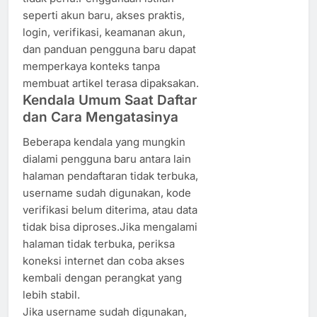
seperti akun baru, akses praktis,
login, verifikasi, keamanan akun,
dan panduan pengguna baru dapat
memperkaya konteks tanpa
membuat artikel terasa dipaksakan.
Kendala Umum Saat Daftar
dan Cara Mengatasinya
Beberapa kendala yang mungkin
dialami pengguna baru antara lain
halaman pendaftaran tidak terbuka,
username sudah digunakan, kode
verifikasi belum diterima, atau data
tidak bisa diproses.Jika mengalami
halaman tidak terbuka, periksa
koneksi internet dan coba akses
kembali dengan perangkat yang
lebih stabil.
Jika username sudah digunakan,