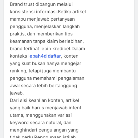
Brand trust dibangun melalui
konsistensi informasi.Ketika artikel
mampu menjawab pertanyaan
pengguna, menjelaskan langkah
praktis, dan memberikan tips
keamanan tanpa klaim berlebihan,
brand terlihat lebih kredibel.Dalam
konteks
lebah4d daftar
, konten
yang kuat bukan hanya mengejar
ranking, tetapi juga membantu
pengguna memahami pengalaman
awal secara lebih bertanggung
jawab.
Dari sisi keahlian konten, artikel
yang baik harus menjawab intent
utama, menggunakan variasi
keyword secara natural, dan
menghindari pengulangan yang
tidak perlu.Penggunaan istilah