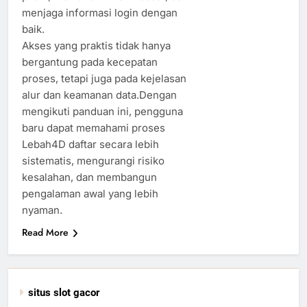
menjaga informasi login dengan
baik.
Akses yang praktis tidak hanya
bergantung pada kecepatan
proses, tetapi juga pada kejelasan
alur dan keamanan data.Dengan
mengikuti panduan ini, pengguna
baru dapat memahami proses
Lebah4D daftar secara lebih
sistematis, mengurangi risiko
kesalahan, dan membangun
pengalaman awal yang lebih
nyaman.
Read More
situs slot gacor