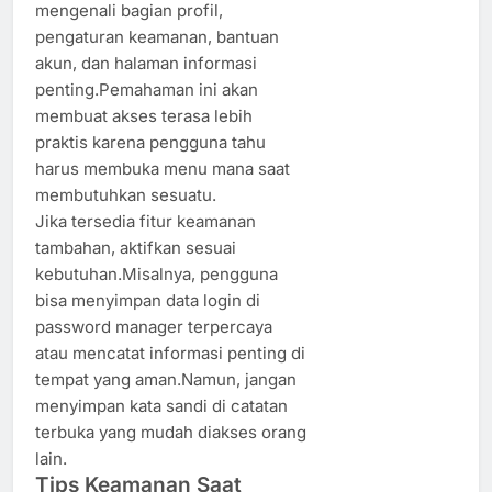
mengenali bagian profil,
pengaturan keamanan, bantuan
akun, dan halaman informasi
penting.Pemahaman ini akan
membuat akses terasa lebih
praktis karena pengguna tahu
harus membuka menu mana saat
membutuhkan sesuatu.
Jika tersedia fitur keamanan
tambahan, aktifkan sesuai
kebutuhan.Misalnya, pengguna
bisa menyimpan data login di
password manager terpercaya
atau mencatat informasi penting di
tempat yang aman.Namun, jangan
menyimpan kata sandi di catatan
terbuka yang mudah diakses orang
lain.
Tips Keamanan Saat