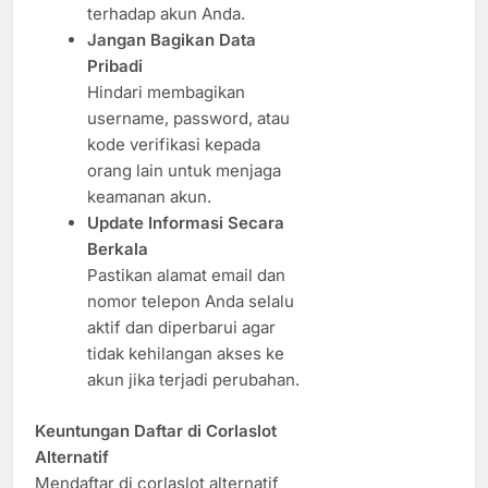
terhadap akun Anda.
Jangan Bagikan Data
Pribadi
Hindari membagikan
username, password, atau
kode verifikasi kepada
orang lain untuk menjaga
keamanan akun.
Update Informasi Secara
Berkala
Pastikan alamat email dan
nomor telepon Anda selalu
aktif dan diperbarui agar
tidak kehilangan akses ke
akun jika terjadi perubahan.
Keuntungan Daftar di Corlaslot
Alternatif
Mendaftar di corlaslot alternatif