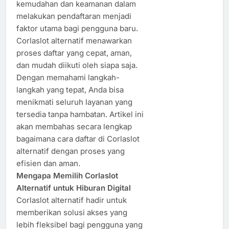
kemudahan dan keamanan dalam
melakukan pendaftaran menjadi
faktor utama bagi pengguna baru.
Corlaslot alternatif menawarkan
proses daftar yang cepat, aman,
dan mudah diikuti oleh siapa saja.
Dengan memahami langkah-
langkah yang tepat, Anda bisa
menikmati seluruh layanan yang
tersedia tanpa hambatan. Artikel ini
akan membahas secara lengkap
bagaimana cara daftar di Corlaslot
alternatif dengan proses yang
efisien dan aman.
Mengapa Memilih Corlaslot
Alternatif untuk Hiburan Digital
Corlaslot alternatif hadir untuk
memberikan solusi akses yang
lebih fleksibel bagi pengguna yang