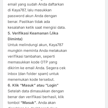
email yang sudah Anda daftarkan
di Kaya787, lalu masukkan
password akun Anda dengan
benar. Pastikan tidak ada
kesalahan ketik saat mengisi data.
5. Verifikasi Keamanan (Jika
Diminta)
Untuk melindungi akun, Kaya787
mungkin meminta Anda melakukan
verifikasi tambahan, seperti
memasukkan kode OTP yang
dikirim ke email Anda. Segera cek
inbox (dan folder spam) untuk
menemukan kode tersebut.
6. Klik “Masuk” atau “Login”
Setelah data dimasukkan dengan
benar dan verifikasi berhasil, klik
tombol
“Masuk”
. Anda akan