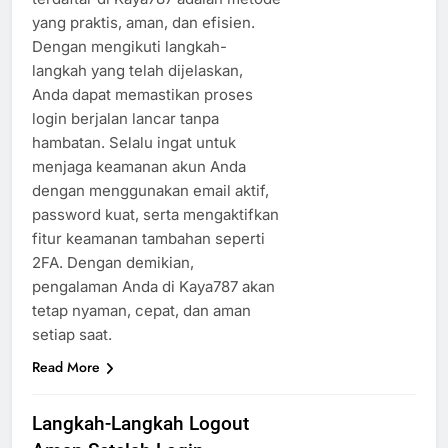
yang praktis, aman, dan efisien.
Dengan mengikuti langkah-
langkah yang telah dijelaskan,
Anda dapat memastikan proses
login berjalan lancar tanpa
hambatan. Selalu ingat untuk
menjaga keamanan akun Anda
dengan menggunakan email aktif,
password kuat, serta mengaktifkan
fitur keamanan tambahan seperti
2FA. Dengan demikian,
pengalaman Anda di Kaya787 akan
tetap nyaman, cepat, dan aman
setiap saat.
Read More
Langkah-Langkah Logout