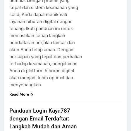
pemula. Dengan proses yang
cepat dan sistem keamanan yang
solid, Anda dapat menikmati
layanan hiburan digital dengan
tenang. Ikuti panduan ini untuk
memastikan setiap langkah
pendaftaran berjalan lancar dan
akun Anda tetap aman. Dengan
persiapan yang tepat dan perhatian
terhadap keamanan, pengalaman
Anda di platform hiburan digital
akan menjadi lebih optimal dan
menyenangkan.
Read More
Panduan Login Kaya787
dengan Email Terdaftar:
Langkah Mudah dan Aman