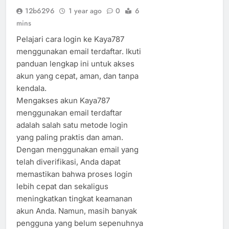
12b6296
1 year ago
0
6
mins
Pelajari cara login ke Kaya787
menggunakan email terdaftar. Ikuti
panduan lengkap ini untuk akses
akun yang cepat, aman, dan tanpa
kendala.
Mengakses akun Kaya787
menggunakan email terdaftar
adalah salah satu metode login
yang paling praktis dan aman.
Dengan menggunakan email yang
telah diverifikasi, Anda dapat
memastikan bahwa proses login
lebih cepat dan sekaligus
meningkatkan tingkat keamanan
akun Anda. Namun, masih banyak
pengguna yang belum sepenuhnya