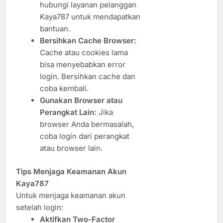
hubungi layanan pelanggan
Kaya787 untuk mendapatkan
bantuan.
Bersihkan Cache Browser:
Cache atau cookies lama
bisa menyebabkan error
login. Bersihkan cache dan
coba kembali.
Gunakan Browser atau
Perangkat Lain:
Jika
browser Anda bermasalah,
coba login dari perangkat
atau browser lain.
Tips Menjaga Keamanan Akun
Kaya787
Untuk menjaga keamanan akun
setelah login:
Aktifkan Two-Factor