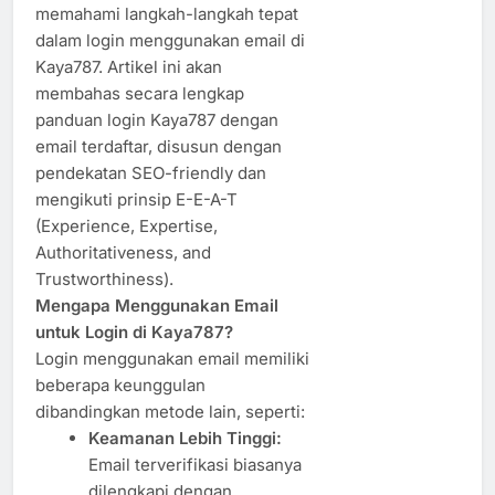
memahami langkah-langkah tepat
dalam login menggunakan email di
Kaya787. Artikel ini akan
membahas secara lengkap
panduan login Kaya787 dengan
email terdaftar, disusun dengan
pendekatan SEO-friendly dan
mengikuti prinsip E-E-A-T
(Experience, Expertise,
Authoritativeness, and
Trustworthiness).
Mengapa Menggunakan Email
untuk Login di Kaya787?
Login menggunakan email memiliki
beberapa keunggulan
dibandingkan metode lain, seperti:
Keamanan Lebih Tinggi:
Email terverifikasi biasanya
dilengkapi dengan