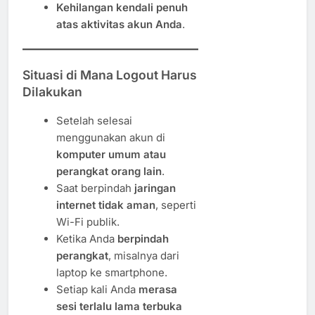
Kehilangan kendali penuh
atas aktivitas akun Anda
.
Situasi di Mana Logout Harus
Dilakukan
Setelah selesai
menggunakan akun di
komputer umum atau
perangkat orang lain
.
Saat berpindah
jaringan
internet tidak aman
, seperti
Wi-Fi publik.
Ketika Anda
berpindah
perangkat
, misalnya dari
laptop ke smartphone.
Setiap kali Anda
merasa
sesi terlalu lama terbuka