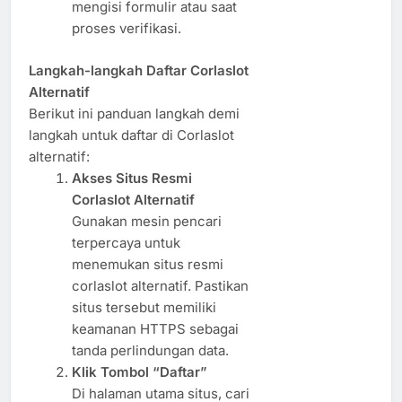
mengisi formulir atau saat
proses verifikasi.
Langkah-langkah Daftar Corlaslot
Alternatif
Berikut ini panduan langkah demi
langkah untuk daftar di Corlaslot
alternatif:
Akses Situs Resmi
Corlaslot Alternatif
Gunakan mesin pencari
terpercaya untuk
menemukan situs resmi
corlaslot alternatif. Pastikan
situs tersebut memiliki
keamanan HTTPS sebagai
tanda perlindungan data.
Klik Tombol “Daftar”
Di halaman utama situs, cari