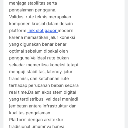
menjaga stabilitas serta
pengalaman pengguna.
Validasi rute teknis merupakan
komponen krusial dalam desain
platform
link slot gacor
modern
karena memastikan jalur koneksi
yang digunakan benar benar
optimal sebelum dipakai oleh
pengguna.Validasi rute bukan
sekadar memeriksa koneksi tetapi
menguji stabilitas, latency, jalur
transmisi, dan ketahanan rute
terhadap perubahan beban secara
real time.Dalam ekosistem digital
yang terdistribusi validasi menjadi
jembatan antara infrastruktur dan
kualitas pengalaman.
Platform dengan arsitektur
tradisional umumnya hanya