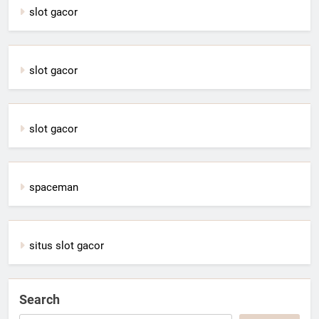
slot gacor
slot gacor
slot gacor
spaceman
situs slot gacor
Search