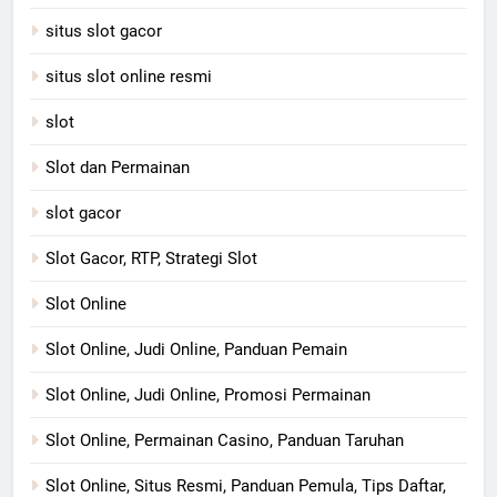
situs slot gacor
situs slot online resmi
slot
Slot dan Permainan
slot gacor
Slot Gacor, RTP, Strategi Slot
Slot Online
Slot Online, Judi Online, Panduan Pemain
Slot Online, Judi Online, Promosi Permainan
Slot Online, Permainan Casino, Panduan Taruhan
Slot Online, Situs Resmi, Panduan Pemula, Tips Daftar,