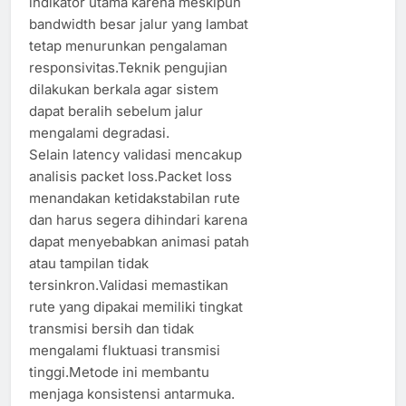
indikator utama karena meskipun
bandwidth besar jalur yang lambat
tetap menurunkan pengalaman
responsivitas.Teknik pengujian
dilakukan berkala agar sistem
dapat beralih sebelum jalur
mengalami degradasi.
Selain latency validasi mencakup
analisis packet loss.Packet loss
menandakan ketidakstabilan rute
dan harus segera dihindari karena
dapat menyebabkan animasi patah
atau tampilan tidak
tersinkron.Validasi memastikan
rute yang dipakai memiliki tingkat
transmisi bersih dan tidak
mengalami fluktuasi transmisi
tinggi.Metode ini membantu
menjaga konsistensi antarmuka.