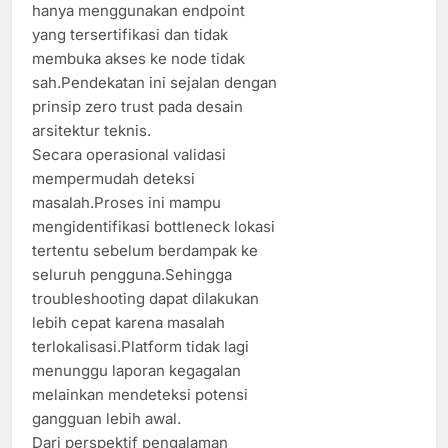
hanya menggunakan endpoint
yang tersertifikasi dan tidak
membuka akses ke node tidak
sah.Pendekatan ini sejalan dengan
prinsip zero trust pada desain
arsitektur teknis.
Secara operasional validasi
mempermudah deteksi
masalah.Proses ini mampu
mengidentifikasi bottleneck lokasi
tertentu sebelum berdampak ke
seluruh pengguna.Sehingga
troubleshooting dapat dilakukan
lebih cepat karena masalah
terlokalisasi.Platform tidak lagi
menunggu laporan kegagalan
melainkan mendeteksi potensi
gangguan lebih awal.
Dari perspektif pengalaman