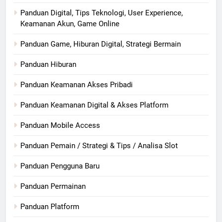
Panduan Digital, Tips Teknologi, User Experience,
Keamanan Akun, Game Online
Panduan Game, Hiburan Digital, Strategi Bermain
Panduan Hiburan
Panduan Keamanan Akses Pribadi
Panduan Keamanan Digital & Akses Platform
Panduan Mobile Access
Panduan Pemain / Strategi & Tips / Analisa Slot
Panduan Pengguna Baru
Panduan Permainan
Panduan Platform