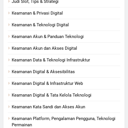
Judi Slot, Tips & Strategi
Keamanan & Privasi Digital
Keamanan & Teknologi Digital
Keamanan Akun & Panduan Teknologi
Keamanan Akun dan Akses Digital
Keamanan Data & Teknologi Infrastruktur
Keamanan Digital & Aksesibilitas
Keamanan Digital & Infrastruktur Web
Keamanan Digital & Tata Kelola Teknologi
Keamanan Kata Sandi dan Akses Akun
Keamanan Platform, Pengalaman Pengguna, Teknologi
Permainan