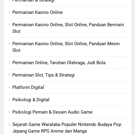
Permainan & Strategi
Permainan Kasino Online
Permainan Kasino Online, Slot Online, Panduan Bermain
Slot
Permainan Kasino Online, Slot Online, Panduan Mesin
Slot
Permainan Online, Taruhan Olahraga, Judi Bola
Permainan Slot, Tips & Strategi
Platform Digital
Psikologi & Digital
Psikologi Pemain & Desain Audio Game
Sejarah Game Waralaba Populer Nintendo Budaya Pop
Jepang Game RPG Anime dan Manga