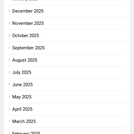
December 2025
November 2025
October 2025
September 2025
August 2025
July 2025
June 2025
May 2025
April 2025
March 2025
February 2025