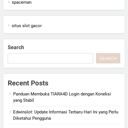
spaceman
situs slot gacor
Search
SEARCH
Recent Posts
Panduan Membuka TIARA4D Login dengan Koneksi
yang Stabil
Edwinslot: Update Informasi Terbaru Hari Ini yang Perlu
Diketahui Pengguna