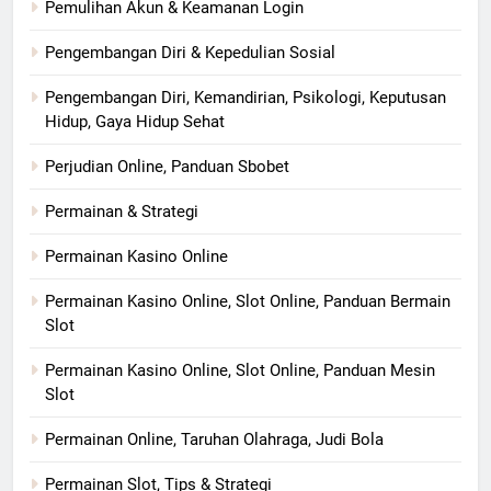
Pemulihan Akun & Keamanan Login
Pengembangan Diri & Kepedulian Sosial
Pengembangan Diri, Kemandirian, Psikologi, Keputusan
Hidup, Gaya Hidup Sehat
Perjudian Online, Panduan Sbobet
Permainan & Strategi
Permainan Kasino Online
Permainan Kasino Online, Slot Online, Panduan Bermain
Slot
Permainan Kasino Online, Slot Online, Panduan Mesin
Slot
Permainan Online, Taruhan Olahraga, Judi Bola
Permainan Slot, Tips & Strategi