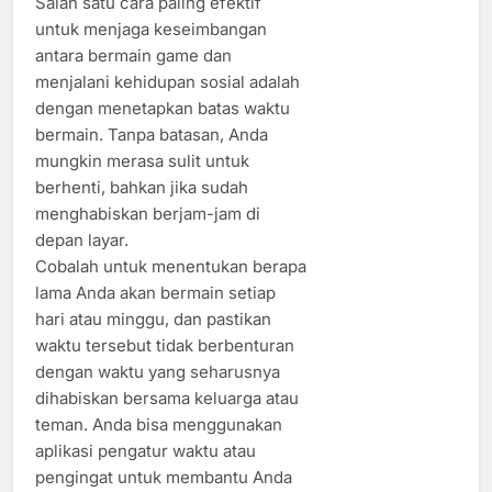
Salah satu cara paling efektif
untuk menjaga keseimbangan
antara bermain game dan
menjalani kehidupan sosial adalah
dengan menetapkan batas waktu
bermain. Tanpa batasan, Anda
mungkin merasa sulit untuk
berhenti, bahkan jika sudah
menghabiskan berjam-jam di
depan layar.
Cobalah untuk menentukan berapa
lama Anda akan bermain setiap
hari atau minggu, dan pastikan
waktu tersebut tidak berbenturan
dengan waktu yang seharusnya
dihabiskan bersama keluarga atau
teman. Anda bisa menggunakan
aplikasi pengatur waktu atau
pengingat untuk membantu Anda