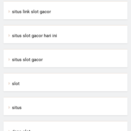
situs link slot gacor
situs slot gacor hari ini
situs slot gacor
slot
situs