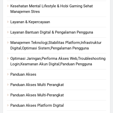
Kesehatan Mental Lifestyle & Hobi Gaming Sehat
Manajemen Stres
Layanan & Kepercayaan
Layanan Bantuan Digital & Pengalaman Pengguna
Manajemen Teknologi,Stabilitas Platform,Infrastruktur
Digital,Optimasi Sistem,Pengalaman Pengguna
Optimasi Jaringan,Performa Akses Web,Troubleshooting
Login,Keamanan Akun Digital,Panduan Pengguna
Panduan Akses
Panduan Akses Multi Perangkat
Panduan Akses Multi-Perangkat
Panduan Akses Platform Digital