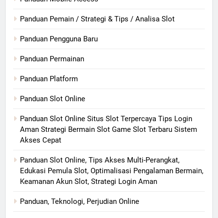
Panduan Pemain / Strategi & Tips / Analisa Slot
Panduan Pengguna Baru
Panduan Permainan
Panduan Platform
Panduan Slot Online
Panduan Slot Online Situs Slot Terpercaya Tips Login
Aman Strategi Bermain Slot Game Slot Terbaru Sistem
Akses Cepat
Panduan Slot Online, Tips Akses Multi-Perangkat,
Edukasi Pemula Slot, Optimalisasi Pengalaman Bermain,
Keamanan Akun Slot, Strategi Login Aman
Panduan, Teknologi, Perjudian Online