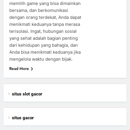
memilih game yang bisa dimainkan
bersama, dan berkomunikasi
dengan orang terdekat, Anda dapat
menikmati keduanya tanpa merasa
terisolasi. Ingat, hubungan sosial
yang sehat adalah bagian penting
dari kehidupan yang bahagia, dan
Anda bisa menikmati keduanya jika
mengelola waktu dengan bijak.
Read More
situs slot gacor
situs gacor