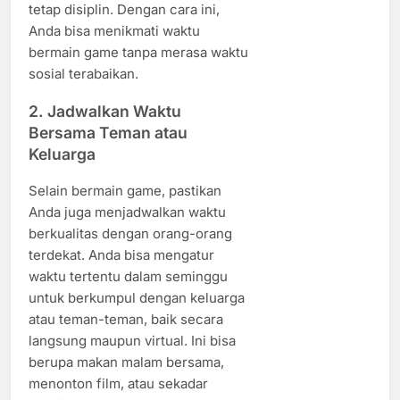
tetap disiplin. Dengan cara ini,
Anda bisa menikmati waktu
bermain game tanpa merasa waktu
sosial terabaikan.
2.
Jadwalkan Waktu
Bersama Teman atau
Keluarga
Selain bermain game, pastikan
Anda juga menjadwalkan waktu
berkualitas dengan orang-orang
terdekat. Anda bisa mengatur
waktu tertentu dalam seminggu
untuk berkumpul dengan keluarga
atau teman-teman, baik secara
langsung maupun virtual. Ini bisa
berupa makan malam bersama,
menonton film, atau sekadar