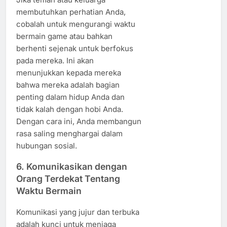
membutuhkan perhatian Anda,
cobalah untuk mengurangi waktu
bermain game atau bahkan
berhenti sejenak untuk berfokus
pada mereka. Ini akan
menunjukkan kepada mereka
bahwa mereka adalah bagian
penting dalam hidup Anda dan
tidak kalah dengan hobi Anda.
Dengan cara ini, Anda membangun
rasa saling menghargai dalam
hubungan sosial.
6.
Komunikasikan dengan
Orang Terdekat Tentang
Waktu Bermain
Komunikasi yang jujur dan terbuka
adalah kunci untuk menjaga