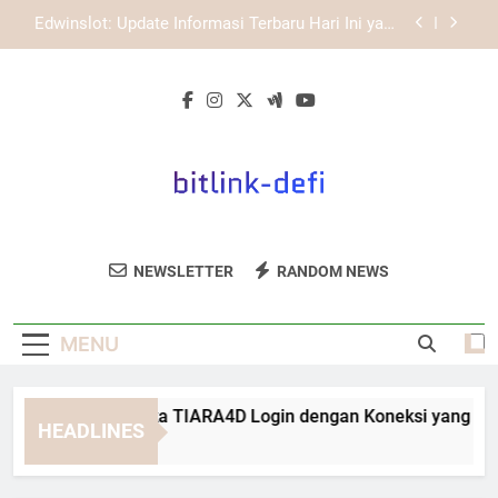
Skip
EDWINSLOT Login melalui Browser Mobile untuk
to
Pengalaman Lebih Efisien
content
Login Edwinslot dan Solusi Saat Halaman Tidak
Bisa Dibuka dengan Langkah yang Aman dan
Terarah
Panduan Membuka TIARA4D Login dengan
Koneksi yang Stabil
Edwinslot: Update Informasi Terbaru Hari Ini yang
Perlu Diketahui Pengguna
EDWINSLOT Login melalui Browser Mobile untuk
Pengalaman Lebih Efisien
Bitlink Defi
Dapatkan Informasi Terbaru Seputar Dunia
Login Edwinslot dan Solusi Saat Halaman Tidak
NEWSLETTER
RANDOM NEWS
Bisa Dibuka dengan Langkah yang Aman dan
DeFi Di Bitlink Defi.
Terarah
MENU
nduan Membuka TIARA4D Login dengan Koneksi yang Stabil
HEADLINES
Weeks Ago