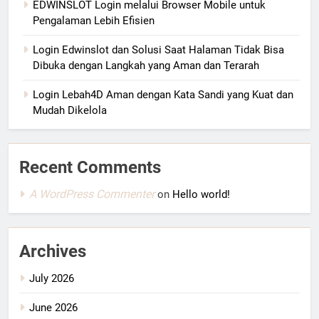
EDWINSLOT Login melalui Browser Mobile untuk
Pengalaman Lebih Efisien
Login Edwinslot dan Solusi Saat Halaman Tidak Bisa
Dibuka dengan Langkah yang Aman dan Terarah
Login Lebah4D Aman dengan Kata Sandi yang Kuat dan
Mudah Dikelola
Recent Comments
A WordPress Commenter
on
Hello world!
Archives
July 2026
June 2026