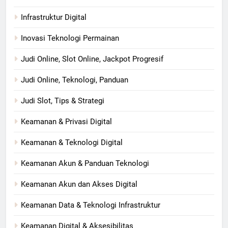
Infrastruktur Digital
Inovasi Teknologi Permainan
Judi Online, Slot Online, Jackpot Progresif
Judi Online, Teknologi, Panduan
Judi Slot, Tips & Strategi
Keamanan & Privasi Digital
Keamanan & Teknologi Digital
Keamanan Akun & Panduan Teknologi
Keamanan Akun dan Akses Digital
Keamanan Data & Teknologi Infrastruktur
Keamanan Digital & Aksesibilitas