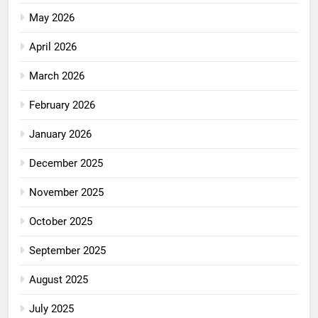
May 2026
April 2026
March 2026
February 2026
January 2026
December 2025
November 2025
October 2025
September 2025
August 2025
July 2025