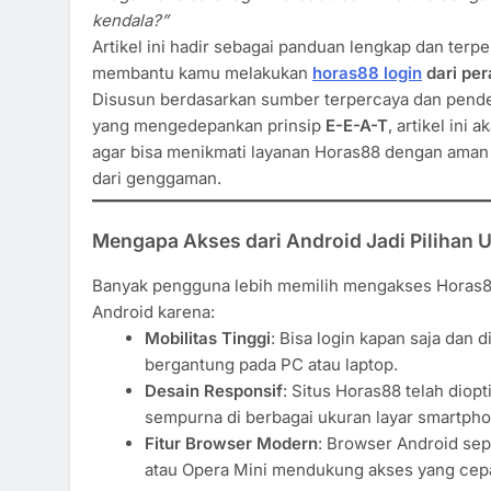
kendala?”
Artikel ini hadir sebagai panduan lengkap dan terp
membantu kamu melakukan
horas88 login
dari per
Disusun berdasarkan sumber terpercaya dan pend
yang mengedepankan prinsip
E-E-A-T
, artikel in
agar bisa menikmati layanan Horas88 dengan aman
dari genggaman.
Mengapa Akses dari Android Jadi Pilihan 
Banyak pengguna lebih memilih mengakses Horas88
Android karena:
Mobilitas Tinggi
: Bisa login kapan saja dan d
bergantung pada PC atau laptop.
Desain Responsif
: Situs Horas88 telah diopt
sempurna di berbagai ukuran layar smartpho
Fitur Browser Modern
: Browser Android sep
atau Opera Mini mendukung akses yang cep