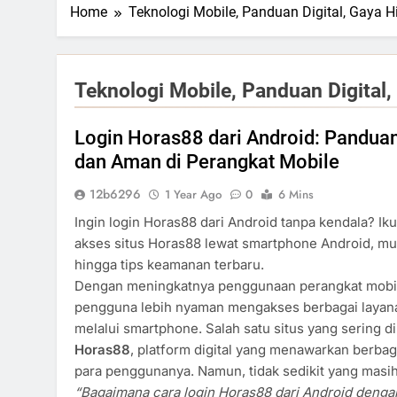
Home
Teknologi Mobile, Panduan Digital, Gaya H
Teknologi Mobile, Panduan Digital,
Login Horas88 dari Android: Pandua
dan Aman di Perangkat Mobile
12b6296
1 Year Ago
0
6 Mins
Ingin login Horas88 dari Android tanpa kendala? Ik
akses situs Horas88 lewat smartphone Android, mula
hingga tips keamanan terbaru.
Dengan meningkatnya penggunaan perangkat mobile
pengguna lebih nyaman mengakses berbagai layana
melalui smartphone. Salah satu situs yang sering d
Horas88
, platform digital yang menawarkan berbaga
para penggunanya. Namun, tidak sedikit yang masih
“Bagaimana cara login Horas88 dari Android denga