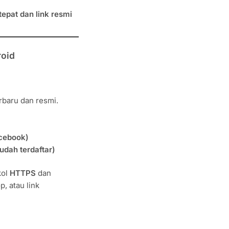
epat dan link resmi
roid
rbaru dan resmi.
acebook)
udah terdaftar)
kol
HTTPS
dan
, atau link