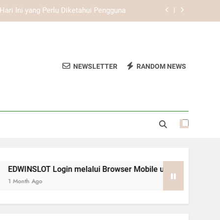
Hari Ini yang Perlu Diketahui Pengguna
obile untuk Pengalaman Lebih Efisien
dengan Langkah yang Aman dan Terarah
NEWSLETTER
RANDOM NEWS
4D Login dengan Koneksi yang Stabil
Hari Ini yang Perlu Diketahui Pengguna
obile untuk Pengalaman Lebih Efisien
dengan Langkah yang Aman dan Terarah
 Login melalui Browser Mobile untuk Pengalaman Lebih Efis