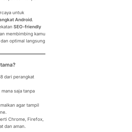
ercaya untuk
angkat Android
.
ekatan
SEO-friendly
i akan membimbing kamu
 dan optimal langsung
Utama?
 dari perangkat
i mana saja tanpa
imalkan agar tampil
ne.
erti Chrome, Firefox,
at dan aman.