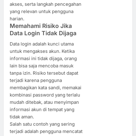
akses, serta langkah pencegahan
yang relevan untuk pengguna
harian.
Memahami Risiko Jika
Data Login Tidak Dijaga
Data login adalah kunci utama
untuk mengakses akun. Ketika
informasi ini tidak dijaga, orang
lain bisa saja mencoba masuk
tanpa izin. Risiko tersebut dapat
terjadi karena pengguna
membagikan kata sandi, memakai
kombinasi password yang terlalu
mudah ditebak, atau menyimpan
informasi akun di tempat yang
tidak aman.
Salah satu contoh yang sering
terjadi adalah pengguna mencatat