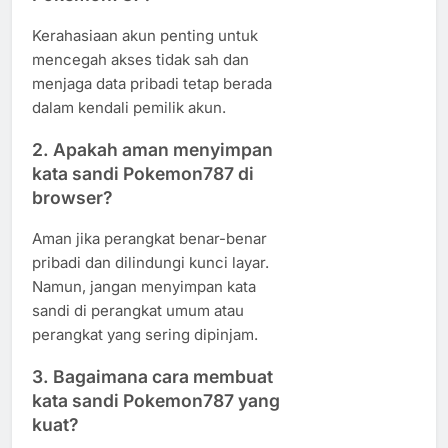
Kerahasiaan akun penting untuk
mencegah akses tidak sah dan
menjaga data pribadi tetap berada
dalam kendali pemilik akun.
2. Apakah aman menyimpan
kata sandi Pokemon787 di
browser?
Aman jika perangkat benar-benar
pribadi dan dilindungi kunci layar.
Namun, jangan menyimpan kata
sandi di perangkat umum atau
perangkat yang sering dipinjam.
3. Bagaimana cara membuat
kata sandi Pokemon787 yang
kuat?