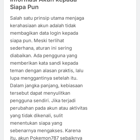
Siapa Pun
Salah satu prinsip utama menjaga
kerahasiaan akun adalah tidak
membagikan data login kepada
siapa pun. Meski terlihat
sederhana, aturan ini sering
diabaikan. Ada pengguna yang
memberikan kata sandi kepada
teman dengan alasan praktis, lalu
lupa menggantinya setelah itu.
Dalam jangka panjang, kebiasaan
tersebut dapat menyulitkan
pengguna sendiri. Jika terjadi
perubahan pada akun atau aktivitas
yang tidak dikenali, sulit
menentukan siapa yang
sebenarnya mengakses. Karena
itu, akun Pokemon787 sebaiknya