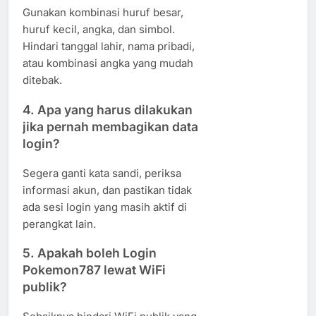
Gunakan kombinasi huruf besar,
huruf kecil, angka, dan simbol.
Hindari tanggal lahir, nama pribadi,
atau kombinasi angka yang mudah
ditebak.
4. Apa yang harus dilakukan
jika pernah membagikan data
login?
Segera ganti kata sandi, periksa
informasi akun, dan pastikan tidak
ada sesi login yang masih aktif di
perangkat lain.
5. Apakah boleh Login
Pokemon787 lewat WiFi
publik?