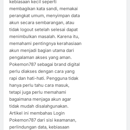
kebiasaan kecil seperti
membagikan kata sandi, memakai
perangkat umum, menyimpan data
akun secara sembarangan, atau
tidak logout setelah selesai dapat
menimbulkan masalah. Karena itu,
memahami pentingnya kerahasiaan
akun menjadi bagian utama dari
pengalaman akses yang aman.
Pokemon787 sebagai brand digital
perlu diakses dengan cara yang
rapi dan hati-hati. Pengguna tidak
hanya perlu tahu cara masuk,
tetapi juga perlu memahami
bagaimana menjaga akun agar
tidak mudah disalahgunakan.
Artikel ini membahas Login
Pokemon787 dari sisi keamanan,
perlindungan data, kebiasaan