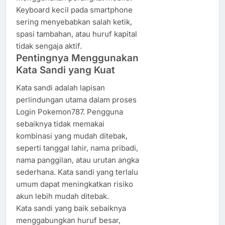
Keyboard kecil pada smartphone
sering menyebabkan salah ketik,
spasi tambahan, atau huruf kapital
tidak sengaja aktif.
Pentingnya Menggunakan
Kata Sandi yang Kuat
Kata sandi adalah lapisan
perlindungan utama dalam proses
Login Pokemon787. Pengguna
sebaiknya tidak memakai
kombinasi yang mudah ditebak,
seperti tanggal lahir, nama pribadi,
nama panggilan, atau urutan angka
sederhana. Kata sandi yang terlalu
umum dapat meningkatkan risiko
akun lebih mudah ditebak.
Kata sandi yang baik sebaiknya
menggabungkan huruf besar,