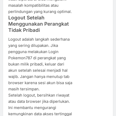
masalah kompatibilitas atau
perlindungan yang kurang optimal.
Logout Setelah
Menggunakan Perangkat
Tidak Pribadi
Logout adalah langkah sederhana
yang sering dilupakan. Jika
pengguna melakukan Login
Pokemon787 di perangkat yang
bukan milik pribadi, keluar dari
akun setelah selesai menjadi hal
wajib. Jangan hanya menutup tab
browser karena sesi akun bisa saja
masih tersimpan.
Setelah logout, bersihkan riwayat
atau data browser jika diperlukan.
Ini membantu mengurangi
kemungkinan data akses tertinggal