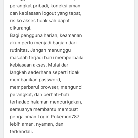
perangkat pribadi, koneksi aman,
dan kebiasaan logout yang tepat,
risiko akses tidak sah dapat
dikurangi.
Bagi pengguna harian, keamanan
akun perlu menjadi bagian dari
rutinitas. Jangan menunggu
masalah terjadi baru memperbaiki
kebiasaan akses. Mulai dari
langkah sederhana seperti tidak
membagikan password,
memperbarui browser, mengunci
perangkat, dan berhati-hati
terhadap halaman mencurigakan,
semuanya membantu membuat
pengalaman Login Pokemon787
lebih aman, nyaman, dan
terkendali.