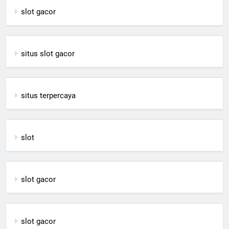
slot gacor
situs slot gacor
situs terpercaya
slot
slot gacor
slot gacor