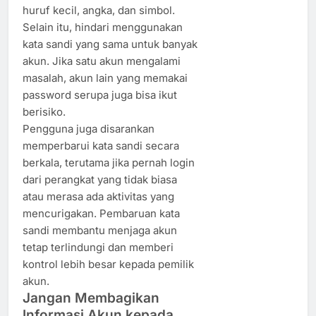
huruf kecil, angka, dan simbol.
Selain itu, hindari menggunakan
kata sandi yang sama untuk banyak
akun. Jika satu akun mengalami
masalah, akun lain yang memakai
password serupa juga bisa ikut
berisiko.
Pengguna juga disarankan
memperbarui kata sandi secara
berkala, terutama jika pernah login
dari perangkat yang tidak biasa
atau merasa ada aktivitas yang
mencurigakan. Pembaruan kata
sandi membantu menjaga akun
tetap terlindungi dan memberi
kontrol lebih besar kepada pemilik
akun.
Jangan Membagikan
Informasi Akun kepada