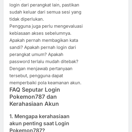
login dari perangkat lain, pastikan
sudah keluar dari semua sesi yang
tidak diperlukan.
Pengguna juga perlu mengevaluasi
kebiasaan akses sebelumnya.
Apakah pernah membagikan kata
sandi? Apakah pernah login dari
perangkat umum? Apakah
password terlalu mudah ditebak?
Dengan menjawab pertanyaan
tersebut, pengguna dapat
memperbaiki pola keamanan akun.
FAQ Seputar Login
Pokemon787 dan
Kerahasiaan Akun
1. Mengapa kerahasiaan
akun penting saat Login
Pokemon787?