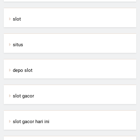
slot
situs
depo slot
slot gacor
slot gacor hari ini