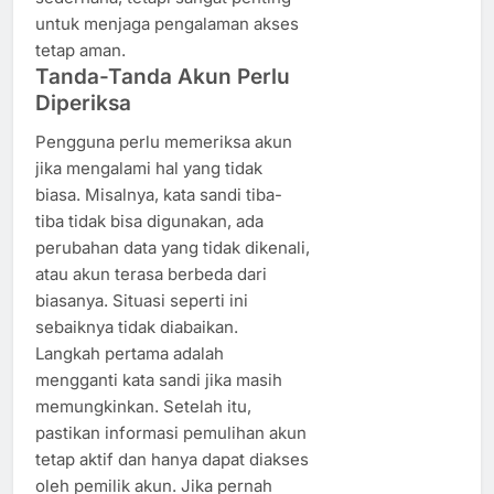
untuk menjaga pengalaman akses
tetap aman.
Tanda-Tanda Akun Perlu
Diperiksa
Pengguna perlu memeriksa akun
jika mengalami hal yang tidak
biasa. Misalnya, kata sandi tiba-
tiba tidak bisa digunakan, ada
perubahan data yang tidak dikenali,
atau akun terasa berbeda dari
biasanya. Situasi seperti ini
sebaiknya tidak diabaikan.
Langkah pertama adalah
mengganti kata sandi jika masih
memungkinkan. Setelah itu,
pastikan informasi pemulihan akun
tetap aktif dan hanya dapat diakses
oleh pemilik akun. Jika pernah