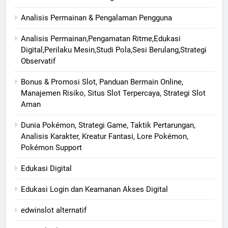
Analisis Permainan & Pengalaman Pengguna
Analisis Permainan,Pengamatan Ritme,Edukasi
Digital,Perilaku Mesin,Studi Pola,Sesi Berulang,Strategi
Observatif
Bonus & Promosi Slot, Panduan Bermain Online,
Manajemen Risiko, Situs Slot Terpercaya, Strategi Slot
Aman
Dunia Pokémon, Strategi Game, Taktik Pertarungan,
Analisis Karakter, Kreatur Fantasi, Lore Pokémon,
Pokémon Support
Edukasi Digital
Edukasi Login dan Keamanan Akses Digital
edwinslot alternatif