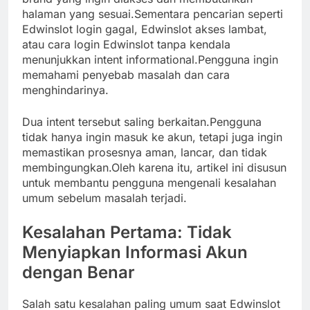
halaman yang sesuai.Sementara pencarian seperti
Edwinslot login gagal, Edwinslot akses lambat,
atau cara login Edwinslot tanpa kendala
menunjukkan intent informational.Pengguna ingin
memahami penyebab masalah dan cara
menghindarinya.
Dua intent tersebut saling berkaitan.Pengguna
tidak hanya ingin masuk ke akun, tetapi juga ingin
memastikan prosesnya aman, lancar, dan tidak
membingungkan.Oleh karena itu, artikel ini disusun
untuk membantu pengguna mengenali kesalahan
umum sebelum masalah terjadi.
Kesalahan Pertama: Tidak
Menyiapkan Informasi Akun
dengan Benar
Salah satu kesalahan paling umum saat Edwinslot