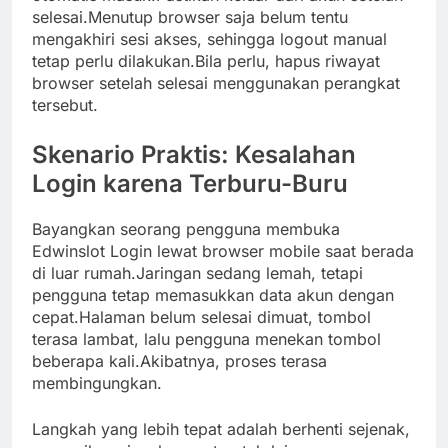
selesai.Menutup browser saja belum tentu
mengakhiri sesi akses, sehingga logout manual
tetap perlu dilakukan.Bila perlu, hapus riwayat
browser setelah selesai menggunakan perangkat
tersebut.
Skenario Praktis: Kesalahan
Login karena Terburu-Buru
Bayangkan seorang pengguna membuka
Edwinslot Login lewat browser mobile saat berada
di luar rumah.Jaringan sedang lemah, tetapi
pengguna tetap memasukkan data akun dengan
cepat.Halaman belum selesai dimuat, tombol
terasa lambat, lalu pengguna menekan tombol
beberapa kali.Akibatnya, proses terasa
membingungkan.
Langkah yang lebih tepat adalah berhenti sejenak,