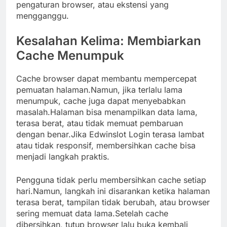
pengaturan browser, atau ekstensi yang
mengganggu.
Kesalahan Kelima: Membiarkan
Cache Menumpuk
Cache browser dapat membantu mempercepat
pemuatan halaman.Namun, jika terlalu lama
menumpuk, cache juga dapat menyebabkan
masalah.Halaman bisa menampilkan data lama,
terasa berat, atau tidak memuat pembaruan
dengan benar.Jika Edwinslot Login terasa lambat
atau tidak responsif, membersihkan cache bisa
menjadi langkah praktis.
Pengguna tidak perlu membersihkan cache setiap
hari.Namun, langkah ini disarankan ketika halaman
terasa berat, tampilan tidak berubah, atau browser
sering memuat data lama.Setelah cache
dibersihkan, tutup browser lalu buka kembali