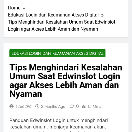
Home
Edukasi Login dan Keamanan Akses Digital
Tips Menghindari Kesalahan Umum Saat Edwinslot
Login agar Akses Lebih Aman dan Nyaman
EDUKASI LOGIN DAN KEAMANAN AKSES DIGITAL
Tips Menghindari Kesalahan
Umum Saat Edwinslot Login
agar Akses Lebih Aman dan
Nyaman
0
12b6296
2 Months Ago
15 Mins
Panduan Edwinslot Login untuk menghindari
kesalahan umum, menjaga keamanan akun,