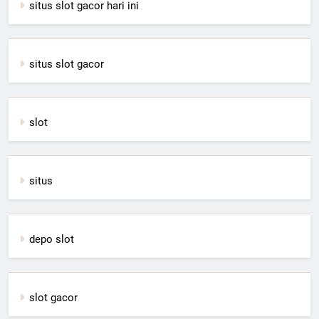
situs slot gacor hari ini
situs slot gacor
slot
situs
depo slot
slot gacor