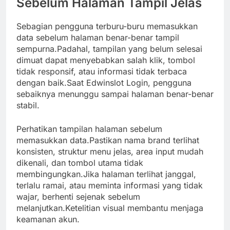
Sebelum Halaman Tampil Jelas
Sebagian pengguna terburu-buru memasukkan
data sebelum halaman benar-benar tampil
sempurna.Padahal, tampilan yang belum selesai
dimuat dapat menyebabkan salah klik, tombol
tidak responsif, atau informasi tidak terbaca
dengan baik.Saat Edwinslot Login, pengguna
sebaiknya menunggu sampai halaman benar-benar
stabil.
Perhatikan tampilan halaman sebelum
memasukkan data.Pastikan nama brand terlihat
konsisten, struktur menu jelas, area input mudah
dikenali, dan tombol utama tidak
membingungkan.Jika halaman terlihat janggal,
terlalu ramai, atau meminta informasi yang tidak
wajar, berhenti sejenak sebelum
melanjutkan.Ketelitian visual membantu menjaga
keamanan akun.