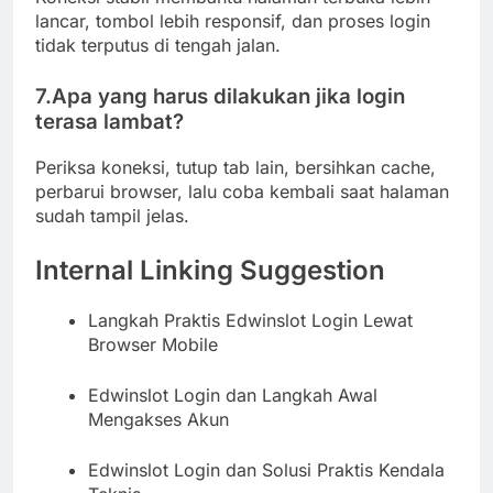
lancar, tombol lebih responsif, dan proses login
tidak terputus di tengah jalan.
7.Apa yang harus dilakukan jika login
terasa lambat?
Periksa koneksi, tutup tab lain, bersihkan cache,
perbarui browser, lalu coba kembali saat halaman
sudah tampil jelas.
Internal Linking Suggestion
Langkah Praktis Edwinslot Login Lewat
Browser Mobile
Edwinslot Login dan Langkah Awal
Mengakses Akun
Edwinslot Login dan Solusi Praktis Kendala