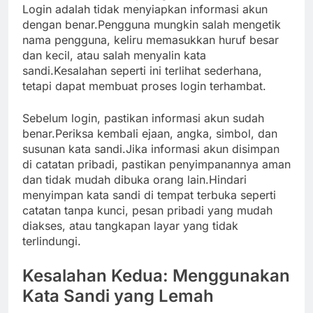
Login adalah tidak menyiapkan informasi akun
dengan benar.Pengguna mungkin salah mengetik
nama pengguna, keliru memasukkan huruf besar
dan kecil, atau salah menyalin kata
sandi.Kesalahan seperti ini terlihat sederhana,
tetapi dapat membuat proses login terhambat.
Sebelum login, pastikan informasi akun sudah
benar.Periksa kembali ejaan, angka, simbol, dan
susunan kata sandi.Jika informasi akun disimpan
di catatan pribadi, pastikan penyimpanannya aman
dan tidak mudah dibuka orang lain.Hindari
menyimpan kata sandi di tempat terbuka seperti
catatan tanpa kunci, pesan pribadi yang mudah
diakses, atau tangkapan layar yang tidak
terlindungi.
Kesalahan Kedua: Menggunakan
Kata Sandi yang Lemah