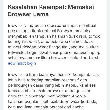
Kesalahan Keempat: Memakai
Browser Lama
Browser yang belum diperbarui dapat membuat
proses login tidak optimal.Browser lama bisa
menyebabkan tampilan halaman tidak rapi, tombol
kurang responsif, atau beberapa elemen tidak
muncul dengan benar.Pengguna yang melakukan
Edwinslot Login lewat smartphone maupun laptop
sebaiknya memastikan browser selalu diperbarui.
edwinslot login
Browser terbaru biasanya memiliki kompatibilitas
lebih baik terhadap tampilan responsif dan
perlindungan dasar yang lebih stabil.Jika akses
terasa lambat di satu browser, coba gunakan
browser lain sebagai pembanding.Apabila
halaman berjalan lebih baik di browser berbeda,
kemungkinan kendala berasal dari cache,