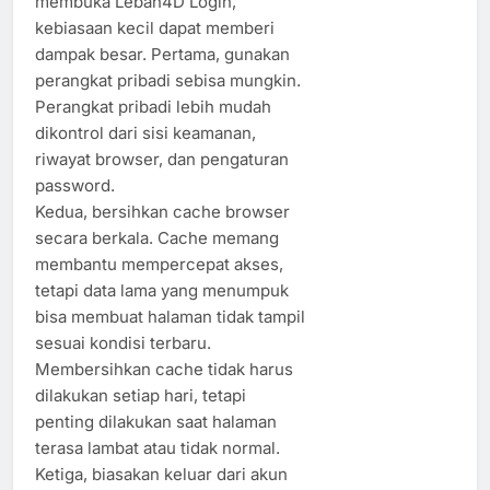
membuka Lebah4D Login,
kebiasaan kecil dapat memberi
dampak besar. Pertama, gunakan
perangkat pribadi sebisa mungkin.
Perangkat pribadi lebih mudah
dikontrol dari sisi keamanan,
riwayat browser, dan pengaturan
password.
Kedua, bersihkan cache browser
secara berkala. Cache memang
membantu mempercepat akses,
tetapi data lama yang menumpuk
bisa membuat halaman tidak tampil
sesuai kondisi terbaru.
Membersihkan cache tidak harus
dilakukan setiap hari, tetapi
penting dilakukan saat halaman
terasa lambat atau tidak normal.
Ketiga, biasakan keluar dari akun