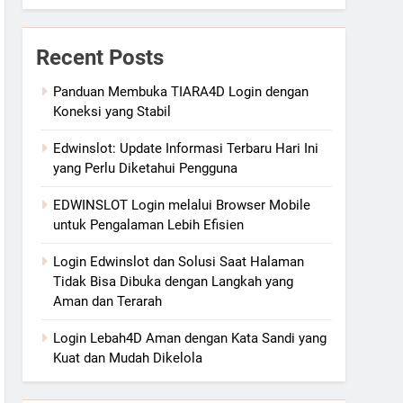
Recent Posts
Panduan Membuka TIARA4D Login dengan
Koneksi yang Stabil
Edwinslot: Update Informasi Terbaru Hari Ini
yang Perlu Diketahui Pengguna
EDWINSLOT Login melalui Browser Mobile
untuk Pengalaman Lebih Efisien
Login Edwinslot dan Solusi Saat Halaman
Tidak Bisa Dibuka dengan Langkah yang
Aman dan Terarah
Login Lebah4D Aman dengan Kata Sandi yang
Kuat dan Mudah Dikelola