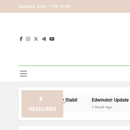
Skip
August 6, 2026
7:58:19 AM
to
content
Bitl
Dapatkan I
an Koneksi yang Stabil
Edwinslot: Update Informasi Te
1 Month Ago
HEADLINES