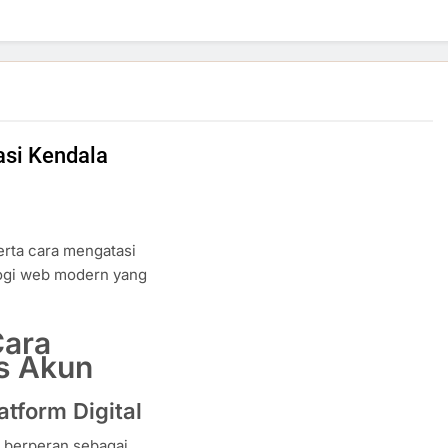
si Kendala
erta cara mengatasi
logi web modern yang
Cara
s Akun
tform Digital
n berperan sebagai