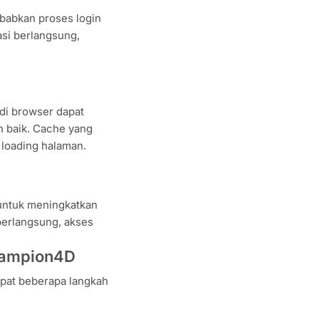
ebabkan proses login
asi berlangsung,
di browser dapat
n baik. Cache yang
loading halaman.
untuk meningkatkan
berlangsung, akses
hampion4D
apat beberapa langkah