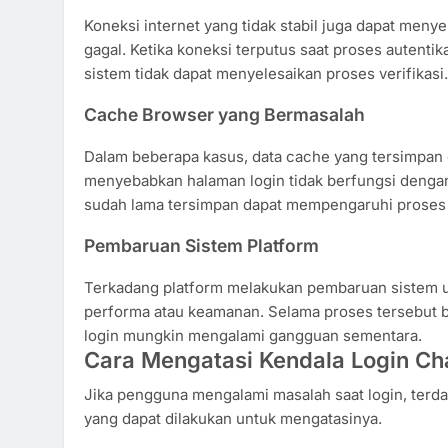
Koneksi internet yang tidak stabil juga dapat meny
gagal. Ketika koneksi terputus saat proses autentik
sistem tidak dapat menyelesaikan proses verifikasi.
Cache Browser yang Bermasalah
Dalam beberapa kasus, data cache yang tersimpan 
menyebabkan halaman login tidak berfungsi denga
sudah lama tersimpan dapat mempengaruhi proses 
Pembaruan Sistem Platform
Terkadang platform melakukan pembaruan sistem 
performa atau keamanan. Selama proses tersebut 
login mungkin mengalami gangguan sementara.
Cara Mengatasi Kendala Login C
Jika pengguna mengalami masalah saat login, terd
yang dapat dilakukan untuk mengatasinya.