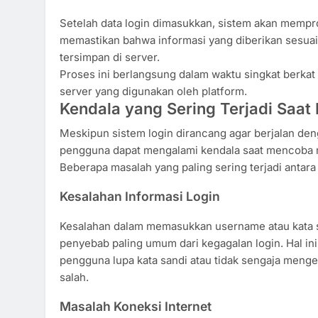
Setelah data login dimasukkan, sistem akan mempro
memastikan bahwa informasi yang diberikan sesua
tersimpan di server.
Proses ini berlangsung dalam waktu singkat berkat 
server yang digunakan oleh platform.
Kendala yang Sering Terjadi Saat 
Meskipun sistem login dirancang agar berjalan deng
pengguna dapat mengalami kendala saat mencoba
Beberapa masalah yang paling sering terjadi antara 
Kesalahan Informasi Login
Kesalahan dalam memasukkan username atau kata 
penyebab paling umum dari kegagalan login. Hal ini 
pengguna lupa kata sandi atau tidak sengaja menge
salah.
Masalah Koneksi Internet